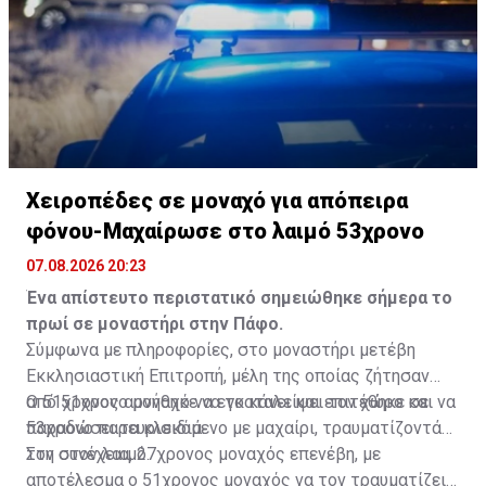
Χειροπέδες σε μοναχό για απόπειρα
φόνου-Μαχαίρωσε στο λαιμό 53χρονο
07.08.2026 20:23
Ένα απίστευτο περιστατικό σημειώθηκε σήμερα το
πρωί σε μοναστήρι στην Πάφο.
Σύμφωνα με πληροφορίες, στο μοναστήρι μετέβη
Εκκλησιαστική Επιτροπή, μέλη της οποίας ζήτησαν
από 51χρονο μοναχό να εγκαταλείψει τον χώρο και να
Ο 51χρονος αρνήθηκε να το κάνει και επιτέθηκε σε
παραδώσει τα κλειδιά.
53χρονο παρευρισκόμενο με μαχαίρι, τραυματίζοντάς
τον στον λαιμό.
Στη συνέχεια, 27χρονος μοναχός επενέβη, με
αποτέλεσμα ο 51χρονος μοναχός να τον τραυματίζει