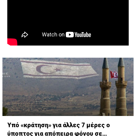
Υπό «κράτηση» για άλλες 7 μέρες ο
ύποπτος για απόπειρα φόνου σε