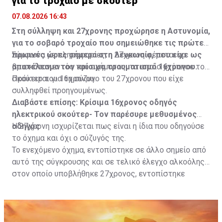
για το τροχαίο με σκούτερ
07.08.2026 16:43
Στη σύλληψη και 27χρονης προχώρησε η Αστυνομία,
για το σοβαρό τροχαίο που σημειώθηκε τις πρώτες
πρωινές ώρες σήμερα στη Λευκωσία, που είχε ως
Σύμφωνα με πληροφορίες, η 27χρονη φέρεται να
αποτέλεσμα τον κρίσιμο τραυματισμό 16χρονου.
βρισκόταν εντός του οχήματος, το οποίο χτύπησε το
σκούτερ του 16χρονου.
Πρόκειται για τη σύζυγο του 27χρονου που είχε
συλληφθεί προηγουμένως.
Διαβάστε επίσης:
Κρίσιμα 16χρονος οδηγός
ηλεκτρικού σκούτερ- Τον παρέσυρε μεθυσμένος
οδηγός
Η 27χρονη ισχυρίζεται πως είναι η ίδια που οδηγούσε
το όχημα και όχι ο σύζυγός της.
Το ενεχόμενο όχημα, εντοπίστηκε σε άλλο σημείο από
αυτό της σύγκρουσης και σε τελικό έλεγχο αλκοόλης
στον οποίο υποβλήθηκε 27χρονος, εντοπίστηκε
θετικός με τελικό αποτέλεσμα 73% αντί 22μg% που
είναι το ανώτατο από τον Νόμο όριο και συνελήφθη
για αυτόφωρο αδίκημα.