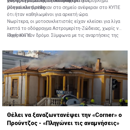
οδοφράγματα της Λευκωσίας.
χωρίς να παρουσιαστεί οποιοδήποτε πρόβλημα.
οδόφραγμα Ζώδειας-Αστρομερίτη οι
μοτοσικλετιστές
Οδηγοί που βρέθηκαν στο σημείο ανέφεραν στο ΚΥΠΕ
ότι ήταν καθηλωμένοι για αρκετή ώρα.
Νωρίτερα, οι μοτοσυκλετιστές είχαν κλείσει για λίγα
λεπτά το οδόφραγμα Αστρομερίτη-Ζώδειας, χωρίς να
κλείσουν τον δρόμο. Σύμφωνα με τις αναρτήσεις της
Πηγή: ΚΥΠΕ
Πρωτοβουλίας στα Μέσα Κοινωνικής Δικτύωσής
τους, οι μοτοσυκλετιστές έκαναν στάση και στον
Τύμβο Μακεδονίτισσας, πριν φτάσουν στο οδόφραγμα
Αγίου Δομετίου.
Θέλει να ξαναζωντανέψει την «Corner» o
Προύντζος - «Πληγώνει τις αναμνήσεις»