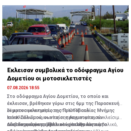
Έκλεισαν συμβολικά το οδόφραγμα Αγίου
Δομετίου οι μοτοσικλετιστές
07.08.2026 18:55
Στο οδόφραγμα Αγίου Δομετίου, το οποίο και
έκλεισαν, βρέθηκαν γύρω στις 6μμ της Παρασκευής
οι μοτοσυκλετιστές της Πρωτοβουλίας Μνήμης
Σύμφωνα με ενημέρωση στο ΚΥΠΕ από
Ισάακ-Σολωμού, οι οποίοι πραγματοποιούν
τον Κλάδο Επικοινωνίας της Αστυνομίας, το κλείσιμο
οδοιπορικό σε συμβολικούς σταθμούς και
του οδοφράγματος ήταν ολιγόλεπτο και συμβολικό,
Διαβάστε επίσης:
Έκλεισαν για λίγα λεπτά το