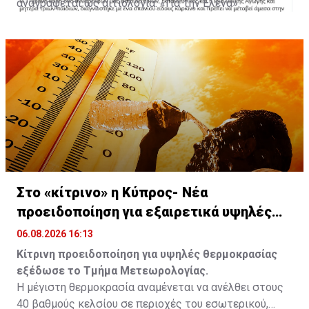
αναγράφεται ως αιτιολογία: «Για την Έλενα».
Με πληροφορίες από Famagusta.news
Στο «κίτρινο» η Κύπρος- Νέα
προειδοποίηση για εξαιρετικά υψηλές
θερμοκρασίες
06.08.2026 16:13
Κίτρινη προειδοποίηση για υψηλές θερμοκρασίας
εξέδωσε το Τμήμα Μετεωρολογίας.
Η μέγιστη θερμοκρασία αναμένεται να ανέλθει στους
40 βαθμούς κελσίου σε περιοχές του εσωτερικού,