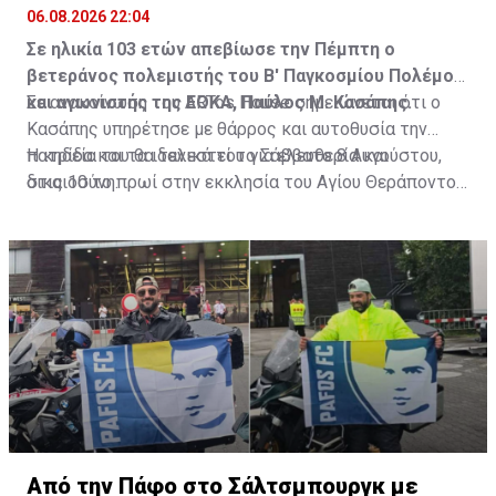
06.08.2026 22:04
Σε ηλικία 103 ετών απεβίωσε την Πέμπτη ο
βετεράνος πολεμιστής του Β' Παγκοσμίου Πολέμου
και αγωνιστής της ΕΟΚΑ, Παύλος Μ. Κασάπης.
Σε ανακοίνωση του ARTos House σημειώνεται ότι ο
Κασάπης υπηρέτησε με θάρρος και αυτοθυσία την
πατρίδα και τα ιδανικά του για ελευθερία και
Η κηδεία του θα τελεστεί το Σάββατο 8 Αυγούστου,
δικαιοσύνη.
στις 10 το πρωί στην εκκλησία του Αγίου Θεράποντος
στον Λυθροδόντα.
Πηγή: ΚΥΠΕ
Από την Πάφο στο Σάλτσμπουργκ με