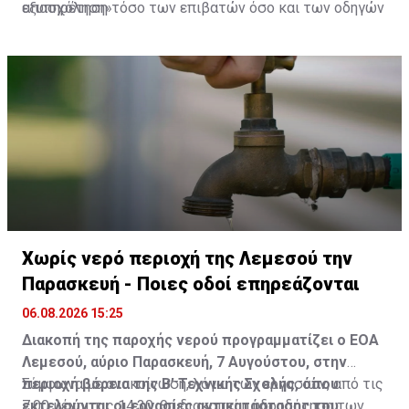
εξυπηρέτηση τόσο των επιβατών όσο και των οδηγών
απασχόληση»
που χρησιμοποιούν το Αεροδρόμιο Λάρνακας.
Χωρίς νερό περιοχή της Λεμεσού την
Παρασκευή - Ποιες οδοί επηρεάζονται
06.08.2026 15:25
Διακοπή της παροχής νερού προγραμματίζει ο ΕΟΑ
Λεμεσού, αύριο Παρασκευή, 7 Αυγούστου, στην
περιοχή βόρεια της Β’ Τεχνικής Σχολής, όπου
Σύμφωνα με ανακοίνωση, λόγω των εργασιών, από τις
εκτελούνται οι εργασίες αντικατάστασης του
7:00 μέχρι τις 14:30, θα διακοπεί η υδροδότηση των