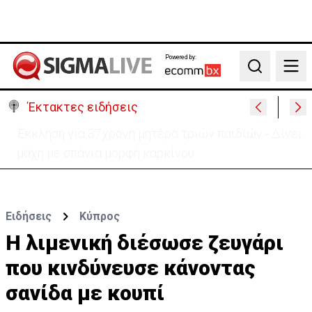
Powered by:
Search
Έκτακτες ειδήσεις
Γερμανία: Συγκρούστηκαν δύο τραμ - Τουλάχιστον
25 τραυματίες, οι 7 σοβαρά
Ειδήσεις
Κύπρος
Η λιμενική διέσωσε ζευγάρι
που κινδύνευσε κάνοντας
σανίδα με κουπί