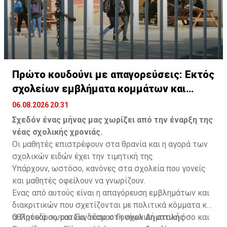
Πρώτο κουδούνι με απαγορεύσεις: Εκτός
σχολείων εμβλήματα κομμάτων και
ομάδων
06.08.2026 20:31
Σχεδόν ένας μήνας μας χωρίζει από την έναρξη της
νέας σχολικής χρονιάς.
Οι μαθητές επιστρέφουν στα θρανία και η αγορά των
σχολικών ειδών έχει την τιμητική της.
Υπάρχουν, ωστόσο, κανόνες στα σχολεία που γονείς
και μαθητές οφείλουν να γνωρίζουν.
Ένας από αυτούς είναι η απαγόρευση εμβλημάτων και
διακριτικών που σχετίζονται με πολιτικά κόμματα και
αθλητικά σωματεία, τόσο στη σχολική στολή όσο και
Ο Πρόεδρος του Συνδέσμου Γονέων Δημοτικής