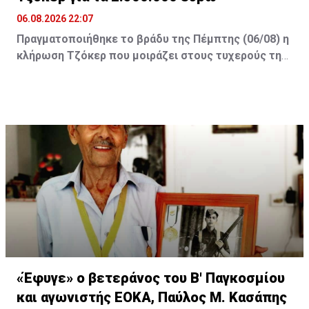
06.08.2026 22:07
Πραγματοποιήθηκε το βράδυ της Πέμπτης (06/08) η
κλήρωση Τζόκερ που μοιράζει στους τυχερούς της
πρώτης κατηγορίας τουλάχιστον €2.500.000.
Οι τυχεροί αριθμοί της αποψινής κλήρωσης είναι: 16,
13, 1, 30, 7 και Τζόκερ: 15
«Έφυγε» ο βετεράνος του Β' Παγκοσμίου
και αγωνιστής ΕΟΚΑ, Παύλος Μ. Κασάπης