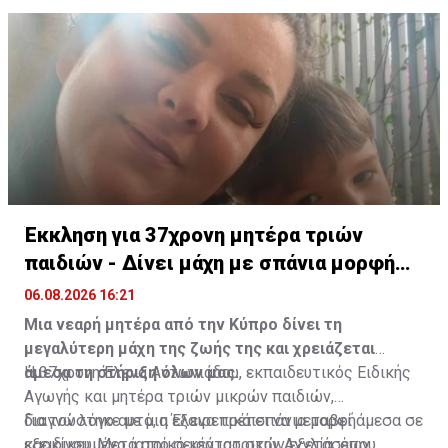
διατηρεί ιδιαίτερη αρχιτεκτονική και καλλιτεχνική
αρχιτεκτονικής και των τοιχογραφιών του μνημείου,
αξία.
με στόχο την ανάδειξη της σημασίας του για την
πολιτιστική κληρονομιά της Κύπρου.
Έκκληση για 37χρονη μητέρα τριών
παιδιών - Δίνει μάχη με σπάνια μορφή
καρκίνου
06.08.2026 16:21
Μια νεαρή μητέρα από την Κύπρο δίνει τη
μεγαλύτερη μάχη της ζωής της και χρειάζεται
άμεσα τη στήριξη όλων μας.
Η 37χρονη Έλενα Αντωνιάδου, εκπαιδευτικός Ειδικής
Αγωγής και μητέρα τριών μικρών παιδιών,
διαγνώστηκε με μια εξαιρετικά σπάνια μορφή
Για τον λόγο αυτό, η Έλενα πρέπει να μεταβεί άμεσα σε
καρκίνου. Μετά από σειρά ιατρικών εξετάσεων,
εξειδικευμένο ιατρικό κέντρο στην Αγγλία, όπου