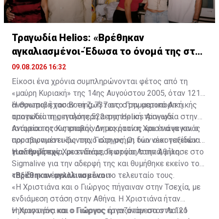
Τραγωδία Helios: «Βρέθηκαν
αγκαλιασμένοι-Έδωσα το όνομά της στην
κόρη μου»
09.08.2026 16:32
Είκοσι ένα χρόνια συμπληρώνονται φέτος από τη
«μαύρη Κυριακή» της 14ης Αυγούστου 2005, όταν 121
άνθρωποι έχασαν τη ζωή τους στην αεροπορική
Η συντριβή του Boeing 737 στο Γραμματικό Αττικής
τραγωδία της πτήσης 522 της Helios Airways.
αποτελεί τη μεγαλύτερη αεροπορική τραγωδία στην
ιστορία της Κυπριακής Δημοκρατίας και ένα γεγονός
Ανάμεσα στους επιβαίνοντες ήταν η Χριστιάνα και ο
που παραμένει ζωντανό στη μνήμη των οικογενειών
αρραβωνιαστικός της, Γιώργος. Οι δύο νέοι ταξίδευαν
των θυμάτων.
για την Τσεχία, με ενδιάμεση στάση στην Αθήνα.
Η αδερφή της Χριστιάνας, Γεωργία Λαππά, μίλησε στο
Sigmalive για την αδερφή της και θυμήθηκε εκείνο το
ταξίδι που έμελλε να είναι το τελευταίο τους.
«Βρέθηκαν αγκαλιασμένοι»
«Η Χριστιάνα και ο Γιώργος πήγαιναν στην Τσεχία, με
ενδιάμεση στάση στην Αθήνα. Η Χριστιάνα ήταν
νηπιαγωγός και ο Γιώργος εργαζόταν στον Λαϊκό
Η Χριστιάνα και ο Γιώργος ήταν ανάμεσα στα 121