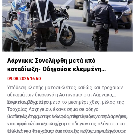
Λάρνακα: Συνελήφθη μετά από
καταδίωξη- Οδηγούσε κλεμμένη
μοτοσικλέτα
09.08.2026 16:50
Υπόθεση κλοπής μοτοσικλέτας καθώς και τροχαίων
αδικημάτων διερευνά η Αστυνομία στη Λάρνακα,
εναντίον 36χρονου.
Συγκεκριμένα, λίγο μετά το μεσημέρι χθες, μέλος της
Τροχαίας Αρχηγείου, έκανε σήμα σε οδηγό
μοτοσικλέτας στην λεωφόρο Αρτέμιδος στη Λάρνακα,
Ο οδηγός της μοτοσικλέτας, παρέλειψε να σταματήσει
να σταματήσει για έλεγχο.
και αφού ανέπτυξε ταχύτητα οδηγώντας αλόγιστα και
επικίνδυνα στο οδικό δίκτυο της πόλης, προσέκρουσε
Μέλος της Τροχαίας, καταδίωξε πεζός τον οδηγό τον