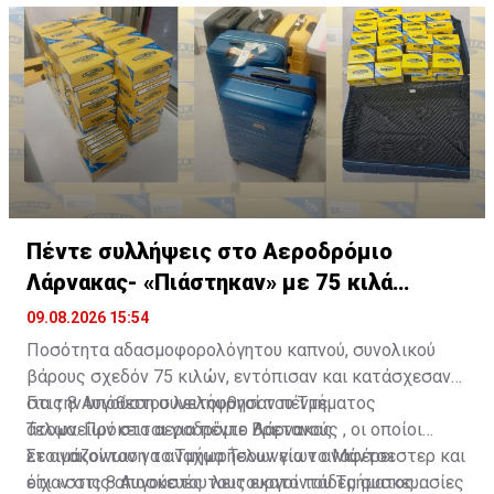
Πέντε συλλήψεις στο Αεροδρόμιο
Λάρνακας- «Πιάστηκαν» με 75 κιλά
καπνού
09.08.2026 15:54
Ποσότητα αδασμοφορολόγητου καπνού, συνολικού
βάρους σχεδόν 75 κιλών, εντόπισαν και κατάσχεσαν
στις 8 Αυγούστου λειτουργοί του Τμήματος
Για την υπόθεση συνελήφθησαν πέντε
Τελωνείων στο αεροδρόμιο Λάρνακας.
άτομα. Πρόκειται για πέντε Βρετανούς , οι οποίοι
ετοιμάζονταν να αναχωρήσουν για το Μάντσεστερ και
Σε ανακοίνωση το Τμήμα Τελωνείων αναφέρει
είχαν στις αποσκευές τους εκατοντάδες συσκευασίες
ότι «στις 8 Αυγούστου λειτουργοί του Τμήματος