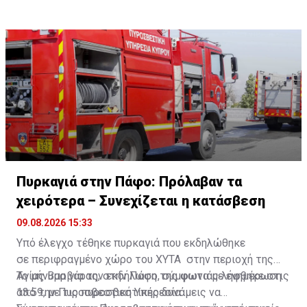
Πυρκαγιά στην Πάφο: Πρόλαβαν τα
χειρότερα – Συνεχίζεται η κατάσβεση
09.08.2026 15:33
Υπό έλεγχο τέθηκε πυρκαγιά που εκδηλώθηκε
σε περιφραγμένο χώρο του ΧΥΤΑ στην περιοχή της
Αγίας Βαρβάρας, στην Πάφο, σύμφωνα με ενημέρωση
Το μήνυμα για την εκδήλωση της φωτιάς λήφθηκε στις
από την Πυροσβεστική Υπηρεσία.
13:59, με τις πυροσβεστικές δυνάμεις να