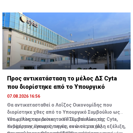
μεταβληθεί», συμπληρώνει.
του εξοπλισμού στις αρμόδιες αρχές της Κυπριακής
αρχές και τις τοπικές κοινότητες, με γνώμονα τη
Δημοκρατίας».
διαφάνεια, την προστασία του περιβάλλοντος και την
έγκαιρη ενημέρωση όλων των ενδιαφερόμενων
μερών».
Προς αντικατάσταση το μέλος ΔΣ Cyta
που διορίστηκε από το Υπουργικό
07.08.2026 16:56
Θα αντικατασταθεί ο Λοΐζος Οικονομίδης που
διορίστηκε χθες από το Υπουργικό Συμβούλιο ως
νέο μέλος του Διοικητικού Συμβουλίου της Cyta,
'Οπως πληροφορείται το ΚΥΠΕ, από πλευράς
αναφέρουν έγκυρες πηγές, ενώ σε μια άλλη εξέλιξη,
Κυβέρνησης, όπως έγινε και σε αντίστοιχες