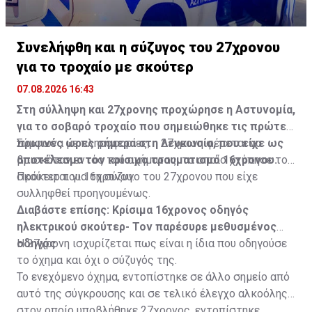
Συνελήφθη και η σύζυγος του 27χρονου
για το τροχαίο με σκούτερ
07.08.2026 16:43
Στη σύλληψη και 27χρονης προχώρησε η Αστυνομία,
για το σοβαρό τροχαίο που σημειώθηκε τις πρώτες
πρωινές ώρες σήμερα στη Λευκωσία, που είχε ως
Σύμφωνα με πληροφορίες, η 27χρονη φέρεται να
αποτέλεσμα τον κρίσιμο τραυματισμό 16χρονου.
βρισκόταν εντός του οχήματος, το οποίο χτύπησε το
σκούτερ του 16χρονου.
Πρόκειται για τη σύζυγο του 27χρονου που είχε
συλληφθεί προηγουμένως.
Διαβάστε επίσης:
Κρίσιμα 16χρονος οδηγός
ηλεκτρικού σκούτερ- Τον παρέσυρε μεθυσμένος
οδηγός
Η 27χρονη ισχυρίζεται πως είναι η ίδια που οδηγούσε
το όχημα και όχι ο σύζυγός της.
Το ενεχόμενο όχημα, εντοπίστηκε σε άλλο σημείο από
αυτό της σύγκρουσης και σε τελικό έλεγχο αλκοόλης
στον οποίο υποβλήθηκε 27χρονος, εντοπίστηκε