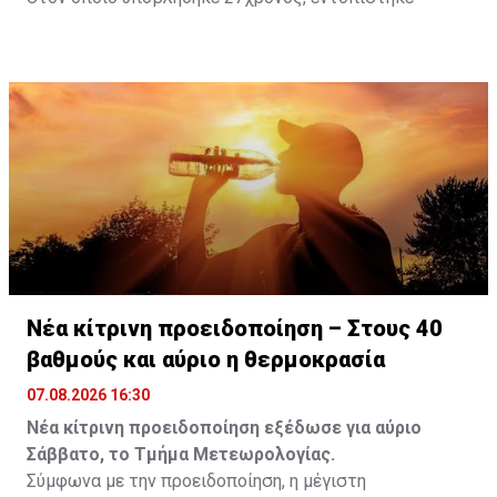
θετικός με τελικό αποτέλεσμα 73% αντί 22μg% που
είναι το ανώτατο από τον Νόμο όριο και συνελήφθη
για αυτόφωρο αδίκημα.
Νέα κίτρινη προειδοποίηση – Στους 40
βαθμούς και αύριο η θερμοκρασία
07.08.2026 16:30
Νέα κίτρινη προειδοποίηση εξέδωσε για αύριο
Σάββατο, το Τμήμα Μετεωρολογίας.
Σύμφωνα με την προειδοποίηση, η μέγιστη