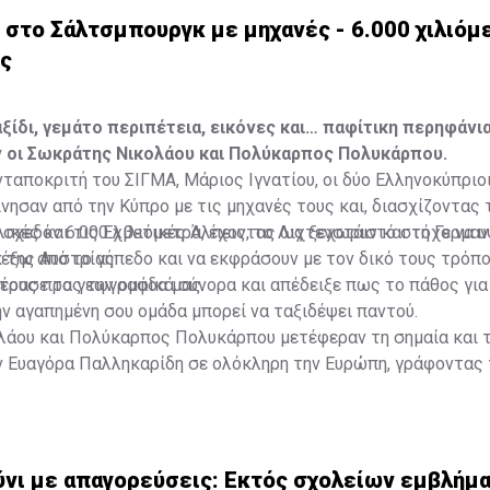
στο Σάλτσμπουργκ με μηχανές - 6.000 χιλιόμε
υς
ξίδι, γεμάτο περιπέτεια, εικόνες και… παφίτικη περηφάνια
 οι Σωκράτης Νικολάου και Πολύκαρπος Πολυκάρπου.
ταποκριτή του ΣΙΓΜΑ, Μάριος Ιγνατίου, οι δύο Ελληνοκύπριοι
νησαν από την Κύπρο με τις μηχανές τους και, διασχίζοντας 
αλικές και τις Ελβετικές Άλπεις, το Λιχτενστάιν και τη Γερμα
 σχεδόν 6.000 χιλιόμετρα, έχοντας ως ξεχωριστό στόχο να 
 της Αυστρίας.
έξω από το γήπεδο και να εκφράσουν με τον δικό τους τρόπο
τους προς την ομάδα μας.
πέρασε τα γεωγραφικά σύνορα και απέδειξε πως το πάθος για
ν αγαπημένη σου ομάδα μπορεί να ταξιδέψει παντού.
λάου και Πολύκαρπος Πολυκάρπου μετέφεραν τη σημαία και 
ν Ευαγόρα Παλληκαρίδη σε ολόκληρη την Ευρώπη, γράφοντας 
α στους δρόμους μέχρι το Σάλτσμπουργκ.
νι με απαγορεύσεις: Εκτός σχολείων εμβλήμ