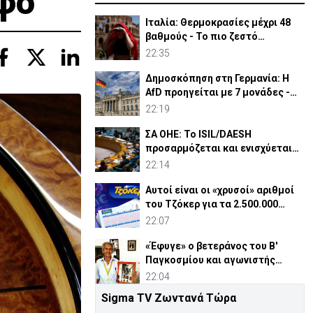
φο
Ιταλία: Θερμοκρασίες μέχρι 48
βαθμούς - Το πιο ζεστό
καλοκαίρι των 100 χρόνων
22:35
Δημοσκόπηση στη Γερμανία: Η
AfD προηγείται με 7 μονάδες -
Διεύρυνε τη διαφορά
22:19
ΣΑ ΟΗΕ: Το ISIL/DAESH
προσαρμόζεται και ενισχύεται
στην Αφρική - Πώς απειλεί
22:14
Αυτοί είναι οι «χρυσοί» αριθμοί
του Τζόκερ για τα 2.500.000
ευρώ
22:07
«Έφυγε» ο βετεράνος του Β'
Παγκοσμίου και αγωνιστής
ΕΟΚΑ, Παύλος Μ. Κασάπης
22:04
Sigma TV Ζωντανά Τώρα
«Όχι» 9 χωρών σε ισχυρισμό