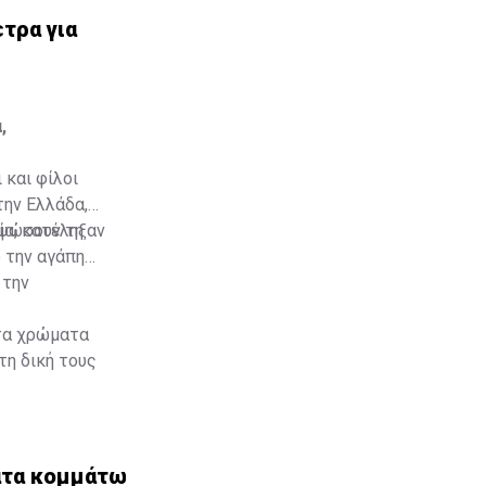
τρα για
,
 και φίλοι
την Ελλάδα,
νία, κατέληξαν
υψώσουν τη
 την αγάπη
 την
τα χρώματα
τη δική τους
ατα κομμάτων και ομάδων