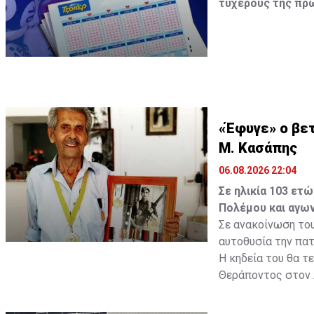
τυχερούς της πρώ
Οι τυχεροί αριθμοί
«Έφυγε» ο βετ
Μ. Κασάπης
06.08.2026 22:04
Σε ηλικία 103 ετ
Πολέμου και αγων
Σε ανακοίνωση του
αυτοθυσία την πατρ
Η κηδεία του θα τ
Θεράποντος στον
Πηγή: ΚΥΠΕ