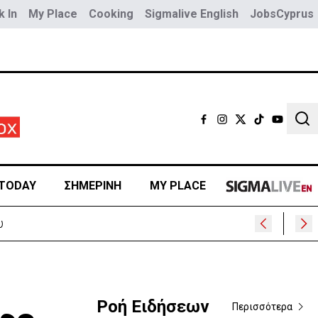
 In
My Place
Cooking
Sigmalive English
JobsCyprus
Sear
TODAY
ΣΗΜΕΡΙΝΗ
MY PLACE
υ
Ροή Ειδήσεων
Περισσότερα