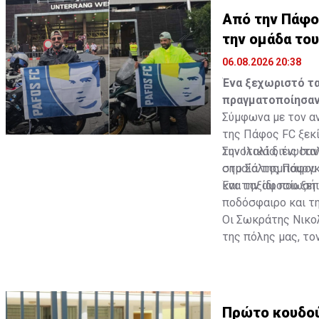
Από την Πάφο 
την ομάδα το
06.08.2026 20:38
Ένα ξεχωριστό τα
πραγματοποίησαν
Σύμφωνα με τον αν
της Πάφος FC ξεκί
την Ιταλία, τις Ιτ
Συνολικά διένυσαν
στο Σάλτσμπουργκ
σημαία της Πάφου 
και την αφοσίωσή 
Ένα ταξίδι που ξε
ποδόσφαιρο και τη
Οι Σωκράτης Νικο
της πόλης μας, το
ξεχωριστή ιστορί
Πρώτο κουδού