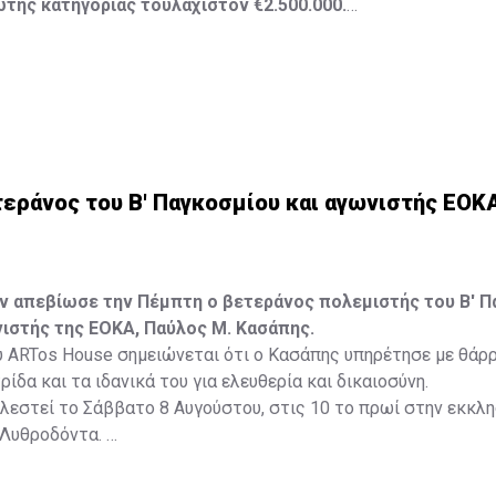
της κατηγορίας τουλάχιστον €2.500.000.
 της αποψινής κλήρωσης είναι: 16, 13, 1, 30, 7 και Τζόκερ: 15
εράνος του Β' Παγκοσμίου και αγωνιστής ΕΟΚ
ών απεβίωσε την Πέμπτη ο βετεράνος πολεμιστής του Β' 
ιστής της ΕΟΚΑ, Παύλος Μ. Κασάπης.
 ARTos House σημειώνεται ότι ο Κασάπης υπηρέτησε με θάρρ
ίδα και τα ιδανικά του για ελευθερία και δικαιοσύνη.
ελεστεί το Σάββατο 8 Αυγούστου, στις 10 το πρωί στην εκκλη
 Λυθροδόντα.