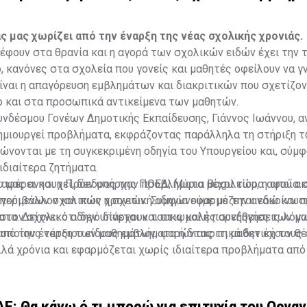
ς μας χωρίζει από την έναρξη της νέας σχολικής χρονιάς.
έφουν στα θρανία και η αγορά των σχολικών ειδών έχει την τ
 κανόνες στα σχολεία που γονείς και μαθητές οφείλουν να γ
ίναι η απαγόρευση εμβλημάτων και διακριτικών που σχετίζον
ο και στα προσωπικά αντικείμενα των μαθητών.
νδέσμου Γονέων Δημοτικής Εκπαίδευσης, Γιάννος Ιωάννου, α
δημιουργεί προβλήματα, εκφράζοντας παράλληλα τη στήριξη 
ώνονται με τη συγκεκριμένη οδηγία του Υπουργείου και, σύμ
ιδιαίτερα ζητήματα.
ου μας ανησυχεί, δεν υπήρχαν προβλήματα μέχρι τώρα αφού ακ
εταφέρει και η Πρόεδρος της ΠΟΕΔ, Μύρια Βασιλείου, η οποία σ
γούμενων σχολικών χρονιών. Συμφωνούμε με την ανακοίνωση τ
περιβάλλον και πως η σχετική οδηγία εφαρμόζεται εδώ και π
τα. Δείχνει ότι δεν υπάρχουν τσακωμοί ή παρεξηγήσεις λόγ
 στον σχολικό οδηγό δίνεται και στις καλές συνήθειες των 
ς οποίους τέτοιου είδους εμβλήματα ή διακριτικά δεν έχουν θ
από την έναρξη των μαθημάτων, φορώντας τη μαθητική τους 
λλά χρόνια και εφαρμόζεται χωρίς ιδιαίτερα προβλήματα από 
Ε: Θα κάνω ό,τι μπορώ για επιτυχία του Οργα