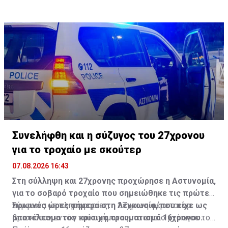
Γνωμοδοτικού.
Συνελήφθη και η σύζυγος του 27χρονου
για το τροχαίο με σκούτερ
07.08.2026 16:43
Στη σύλληψη και 27χρονης προχώρησε η Αστυνομία,
για το σοβαρό τροχαίο που σημειώθηκε τις πρώτες
πρωινές ώρες σήμερα στη Λευκωσία, που είχε ως
Σύμφωνα με πληροφορίες, η 27χρονη φέρεται να
αποτέλεσμα τον κρίσιμο τραυματισμό 16χρονου.
βρισκόταν εντός του οχήματος, το οποίο χτύπησε το