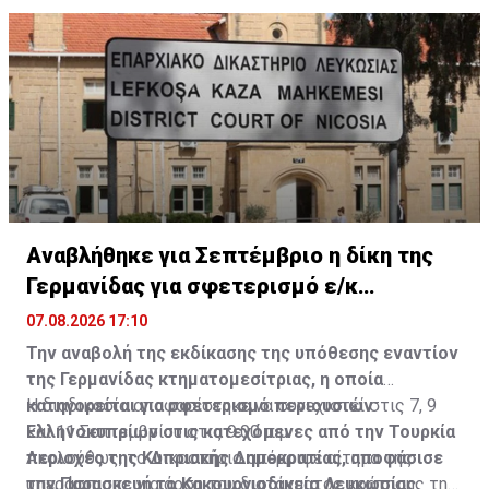
Εργατικό Συμβουλευτικό Σώμα.
Αναβλήθηκε για Σεπτέμβριο η δίκη της
Γερμανίδας για σφετερισμό ε/κ
περιουσιών
07.08.2026 17:10
Την αναβολή της εκδίκασης της υπόθεσης εναντίον
της Γερμανίδας κτηματομεσίτριας, η οποία
κατηγορείται για σφετερισμό περιουσιών
Η διαδικασία αποφασίστηκε να συνεχιστεί στις 7, 9
Ελληνοκυπρίων στις κατεχόμενες από την Τουρκία
και 11 Σεπτεμβρίου στις 9:00 π.μ.
περιοχές της Κυπριακής Δημοκρατίας, αποφάσισε
Ακολούθως, το Δικαστήριο απέρριψε αίτημα της
την Παρασκευή το Κακουργιοδικείο Λευκωσίας,
υπεράσπισης για άρση του διατάγματος κράτησης της