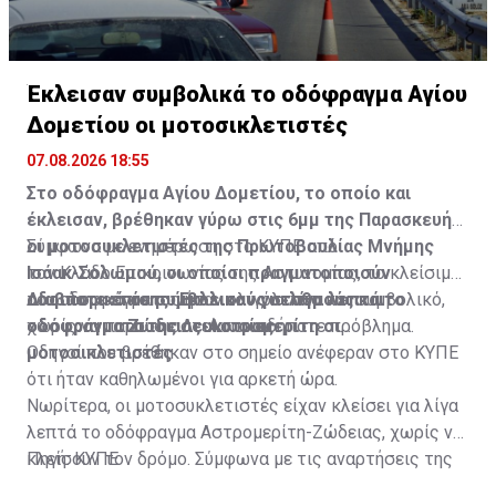
Έκλεισαν συμβολικά το οδόφραγμα Αγίου
Δομετίου οι μοτοσικλετιστές
07.08.2026 18:55
Στο οδόφραγμα Αγίου Δομετίου, το οποίο και
έκλεισαν, βρέθηκαν γύρω στις 6μμ της Παρασκευής
οι μοτοσυκλετιστές της Πρωτοβουλίας Μνήμης
Σύμφωνα με ενημέρωση στο ΚΥΠΕ από
Ισάακ-Σολωμού, οι οποίοι πραγματοποιούν
τον Κλάδο Επικοινωνίας της Αστυνομίας, το κλείσιμο
οδοιπορικό σε συμβολικούς σταθμούς και
του οδοφράγματος ήταν ολιγόλεπτο και συμβολικό,
Διαβάστε επίσης:
Έκλεισαν για λίγα λεπτά το
οδοφράγματα της Λευκωσίας.
χωρίς να παρουσιαστεί οποιοδήποτε πρόβλημα.
οδόφραγμα Ζώδειας-Αστρομερίτη οι
μοτοσικλετιστές
Οδηγοί που βρέθηκαν στο σημείο ανέφεραν στο ΚΥΠΕ
ότι ήταν καθηλωμένοι για αρκετή ώρα.
Νωρίτερα, οι μοτοσυκλετιστές είχαν κλείσει για λίγα
λεπτά το οδόφραγμα Αστρομερίτη-Ζώδειας, χωρίς να
κλείσουν τον δρόμο. Σύμφωνα με τις αναρτήσεις της
Πηγή: ΚΥΠΕ
Πρωτοβουλίας στα Μέσα Κοινωνικής Δικτύωσής