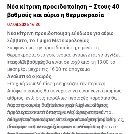
Νέα κίτρινη προειδοποίηση – Στους 40
βαθμούς και αύριο η θερμοκρασία
07.08.2026 16:30
Νέα κίτρινη προειδοποίηση εξέδωσε για αύριο
Σάββατο, το Τμήμα Μετεωρολογίας.
Σύμφωνα με την προειδοποίηση, η μέγιστη
θερμοκρασία στο εσωτερικό, αναμένεται να αγγίξει
τους 40νβαθμούς.
Η προειδοποίηση θα είναι σε ισχύ από τη 13:00 το
μεσημέρι μέχρι τις 16:00 το απόγευμα.
Αναλυτικά ο καιρός
Εποχική χαμηλή πίεση επηρεάζει την περιοχή.
Απόψε, ο καιρός θα συνεχίσει να είναι γενικά κυρίως
αίθριος, ενώ στις παράλιες περιοχές παροδικά θα
παρατηρούνται αυξημένες χαμηλές νεφώσεις.
Αύριο, ο καιρός θα είναι γενικά κυρίως αίθριος,
Αργότερα και κατά τις αυγινές ώρες τοπικά
παρόλο που κατά διαστήματα θα παρατηρούνται
αναμένεται να σχηματιστεί αραιή ομίχλη ή ομίχλη,
αυξημένες τοπικές νεφώσεις, οι οποίες μετά το
Αύριο βράδυ, ο καιρός θα είναι γενικά κυρίως αίθριος,
ιδιαίτερα σε περιοχές στα ανατολικά και το
μεσημέρι πιθανόν να δώσουν μεμονωμένες βροχές
ενώ στις παράλιες περιοχές παροδικά θα
εσωτερικό. Οι άνεμοι θα εξασθενίσουν και θα
στα ορεινά. Οι άνεμοι θα πνέουν κυρίως νοτιοδυτικοί
παρατηρούνται αυξημένες χαμηλές νεφώσεις.
Την Κυριακή, τη Δευτέρα αλλά και την Τρίτη, ο καιρός