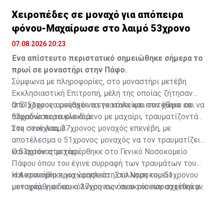
Χειροπέδες σε μοναχό για απόπειρα
φόνου-Μαχαίρωσε στο λαιμό 53χρονο
07.08.2026 20:23
Ένα απίστευτο περιστατικό σημειώθηκε σήμερα το
πρωί σε μοναστήρι στην Πάφο.
Σύμφωνα με πληροφορίες, στο μοναστήρι μετέβη
Εκκλησιαστική Επιτροπή, μέλη της οποίας ζήτησαν
από 51χρονο μοναχό να εγκαταλείψει τον χώρο και να
Ο 51χρονος αρνήθηκε να το κάνει και επιτέθηκε σε
παραδώσει τα κλειδιά.
53χρονο παρευρισκόμενο με μαχαίρι, τραυματίζοντάς
τον στον λαιμό.
Στη συνέχεια, 27χρονος μοναχός επενέβη, με
αποτέλεσμα ο 51χρονος μοναχός να τον τραυματίζει
και αυτόν στο χέρι.
Ο 53χρονος μεταφέρθηκε στο Γενικό Νοσοκομείο
Πάφου όπου του έγινε συρραφή των τραυμάτων του
και κρατήθηκε για νοσηλεία. Στο Νοσοκομείο
Η Αστυνομία προχώρησε στη σύλληψη του 51χρονου
μεταφέρθηκε και ο 27χρονος όπου του παρασχέθηκαν
μοναχού, για διευκόλυνση των ανακρίσεων σχετικά με
οι πρώτες βοήθειες και πήρε εξιτήριο.
διερευνώμενη υπόθεση απόπειρας φόνου, πράξεων
που σκοπεύουν στην πρόκληση βαριάς σωματικής