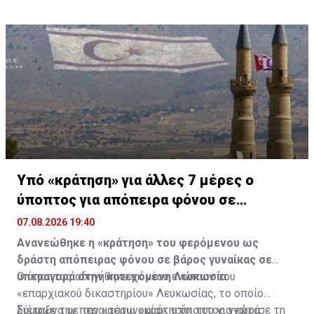
Υπό «κράτηση» για άλλες 7 μέρες ο
ύποπτος για απόπειρα φόνου σε
υπεραγορά
07.08.2026 19:40
Ανανεώθηκε η «κράτηση» του φερόμενου ως
δράστη απόπειρας φόνου σε βάρος γυναίκας σε
υπεραγορά στην κατεχόμενη Λευκωσία.
Ο ύποπτος οδηγήθηκε εκ νέου ενώπιον του
«επαρχιακού δικαστηρίου» Λευκωσίας, το οποίο
διέταξε την περαιτέρω «κράτησή» του για επτά
Σύμφωνα με την «αστυνομία», ο ύποπτος γνώρισε τη