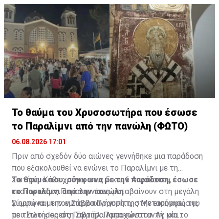
Διαβάστε επίσης:
Φωτιά τα ξημερώματα σε μπυραρία
στην Αγία Νάπα-Την έσβησαν οι ιδιοκτήτες
Το θαύμα του Χρυσοσωτήρα που έσωσε
το Παραλίμνι από την πανώλη (ΦΩΤΟ)
06.08.2026 17:01
Πριν από σχεδόν δύο αιώνες γεννήθηκε μια παράδοση
που εξακολουθεί να ενώνει το Παραλίμνι με τη
Σωτήρα. Κάθε χρόνο, στις 5 και 6 Αυγούστου,
Το θαύμα που, σύμφωνα με την παράδοση, έσωσε
εκατοντάδες Παραλιμνίτες μεταβαίνουν στη μεγάλη
το Παραλίμνι από την πανώλη
γιορτή και την εμποροπανήγυρη της Μεταμόρφωσης
Σύμφωνα με τον Σάββα Πραστίτη, στην εισήγησή του
του Σωτήρος στη Σωτήρα Αμμοχώστου. Αν και το
με τίτλο «Ιερεύς Γαβριήλ Παπακωνσταντή, μία