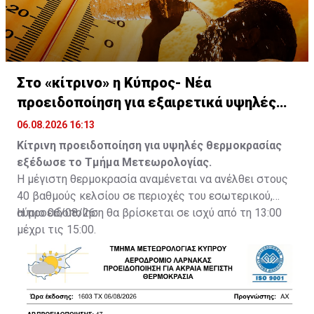
Στο «κίτρινο» η Κύπρος- Νέα
προειδοποίηση για εξαιρετικά υψηλές
θερμοκρασίες
06.08.2026 16:13
Κίτρινη προειδοποίηση για υψηλές θερμοκρασίας
εξέδωσε το Τμήμα Μετεωρολογίας.
Η μέγιστη θερμοκρασία αναμένεται να ανέλθει στους
40 βαθμούς κελσίου σε περιοχές του εσωτερικού,
αύριο 06/08/26.
Η προειδοποίηση θα βρίσκεται σε ισχύ από τη 13:00
μέχρι τις 15:00.