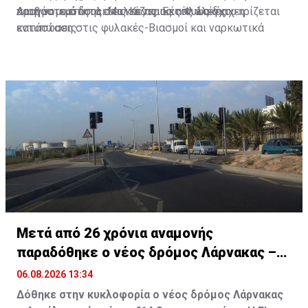
και η νομιμότητα στις Κεντρικές Φυλακές.
πραγματικά δουλεύει και ποιος απλώς διαχειρίζεται
Διαβάστε επίσης:
Μαλτέζος: Εκτός ελέγχου η
εντυπώσεις.
κατάσταση στις φυλακές-Βιασμοί και ναρκωτικά
Μετά από 26 χρόνια αναμονής
παραδόθηκε ο νέος δρόμος Λάρνακας –
Δεκέλειας
06.08.2026 13:34
Δόθηκε στην κυκλοφορία ο νέος δρόμος Λάρνακας