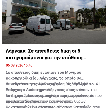
Λάρνακα: Σε απευθείας δίκη οι 5
κατηγορούμενοι για την υπόθεση
τρομοκρατίας
06.08.2026 15:45
Σε απευθείας δίκη ενώπιον του Μόνιμου
Κακουργιοδικείου Λάρνακας, το οποίο θα
συνεδριάσει στις 14 Οκτωβρίου, παράπεμψε το
Οι πέντε κατηγορούμενοι, ηλικίας 33, 38, 54, 32 και 41
Επαρχιακό Δικαστήριο Λάρνακας τους πέντε
ετών, παρουσιάστηκαν σήμερα εκ νέου ενώπιον του
κατηγορούμενους αδικήματα που αφορούν
Επαρχιακού Δικαστηρίου Λάρνακας, σε διαδικασία που
Το Δικαστήριο αποφάσισε την παραπομπή τους σε
τρομοκρατία.
πραγματοποιήθηκε κεκλεισμένων των θυρών.
απευθείας δίκη ενώπιον του Μόνιμου
Κακουργιοδικείου Λάρνακας, το οποίο θα συνεδριάσει
Οι κατηγορούμενοι αντιμετωπίζουν συνολικά