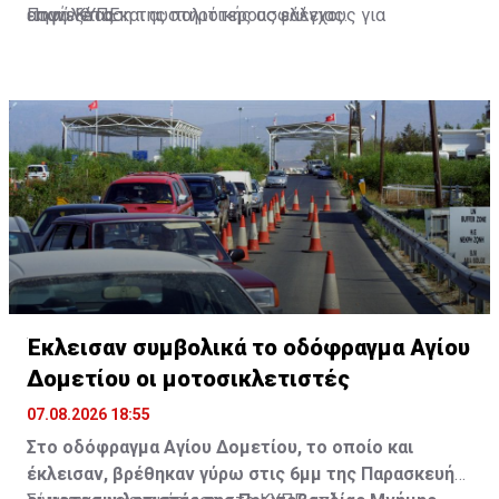
επανεξέταση της πολιτικής ασφάλειας.
ασφάλειας και αυστηρότερους ελέγχους για
Πηγή: ΚΥΠΕ
τουρίστες, φοιτητές και κατόχους «αδειών εργασίας».
Έκλεισαν συμβολικά το οδόφραγμα Αγίου
Δομετίου οι μοτοσικλετιστές
07.08.2026 18:55
Στο οδόφραγμα Αγίου Δομετίου, το οποίο και
έκλεισαν, βρέθηκαν γύρω στις 6μμ της Παρασκευής