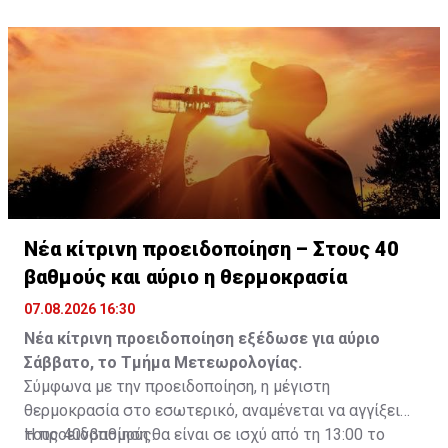
είναι το ανώτατο από τον Νόμο όριο και συνελήφθη
για αυτόφωρο αδίκημα.
Νέα κίτρινη προειδοποίηση – Στους 40
βαθμούς και αύριο η θερμοκρασία
07.08.2026 16:30
Νέα κίτρινη προειδοποίηση εξέδωσε για αύριο
Σάββατο, το Τμήμα Μετεωρολογίας.
Σύμφωνα με την προειδοποίηση, η μέγιστη
θερμοκρασία στο εσωτερικό, αναμένεται να αγγίξει
τους 40νβαθμούς.
Η προειδοποίηση θα είναι σε ισχύ από τη 13:00 το