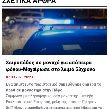
ΣΧΕΤΙΚΑ ΑΡΘΡΑ
Χειροπέδες σε μοναχό για απόπειρα
φόνου-Μαχαίρωσε στο λαιμό 53χρονο
07.08.2026 20:23
Ένα απίστευτο περιστατικό σημειώθηκε σήμερα το
πρωί σε μοναστήρι στην Πάφο.
Σύμφωνα με πληροφορίες, στο μοναστήρι μετέβη
Εκκλησιαστική Επιτροπή, μέλη της οποίας ζήτησαν
από 51χρονο μοναχό να εγκαταλείψει τον χώρο και να
Ο 51χρονος αρνήθηκε να το κάνει και επιτέθηκε σε