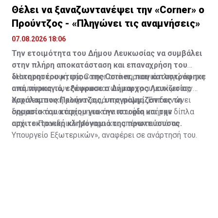
Θέλει να ξαναζωντανέψει την «Corner» o
Προύντζος - «Πληγώνει τις αναμνήσεις»
07.08.2026 18:06
Την ετοιμότητα του Δήμου Λευκωσίας να συμβάλει
στην πλήρη αποκατάσταση και επαναχρήση του
διατηρητέου κτιρίου της Corner, που καταστράφηκε
«Η καταστροφή της Corner από πυρκαγιά πληγώνει τις
από πυρκαγιά, εξέφρασε ο Δήμαρχος Λευκωσίας
αναμνήσεις των Λευκωσιατών και τραυματίζει την
Χαράλαμπος Προύντζος, υπογραμμίζοντας τη
αρχιτεκτονική κληρονομιά της πόλης. Επιδεινώνει
σημασία του κτιρίου για την ιστορία και την
δραματικά μια άσχημη εικόνα που ήδη υπήρχε δίπλα
αρχιτεκτονική κληρονομιά της πρωτεύουσας.
από το Προεδρικό Μέγαρο και απέναντι από το
Υπουργείο Εξωτερικών», αναφέρει σε ανάρτησή του.