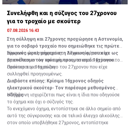
Συνελήφθη και η σύζυγος του 27χρονου
για το τροχαίο με σκούτερ
07.08.2026 16:43
Στη σύλληψη και 27χρονης προχώρησε η Αστυνομία,
για το σοβαρό τροχαίο που σημειώθηκε τις πρώτες
πρωινές ώρες σήμερα στη Λευκωσία, που είχε ως
Σύμφωνα με πληροφορίες, η 27χρονη φέρεται να
αποτέλεσμα τον κρίσιμο τραυματισμό 16χρονου.
βρισκόταν εντός του οχήματος, το οποίο χτύπησε το
σκούτερ του 16χρονου.
Πρόκειται για τη σύζυγο του 27χρονου που είχε
συλληφθεί προηγουμένως.
Διαβάστε επίσης:
Κρίσιμα 16χρονος οδηγός
ηλεκτρικού σκούτερ- Τον παρέσυρε μεθυσμένος
οδηγός
Η 27χρονη ισχυρίζεται πως είναι η ίδια που οδηγούσε
το όχημα και όχι ο σύζυγός της.
Το ενεχόμενο όχημα, εντοπίστηκε σε άλλο σημείο από
αυτό της σύγκρουσης και σε τελικό έλεγχο αλκοόλης
στον οποίο υποβλήθηκε 27χρονος, εντοπίστηκε
θετικός με τελικό αποτέλεσμα 73% αντί 22μg% που