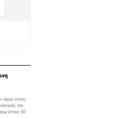
ινη
ει γύρω στους
ολογίας. Θα
γύρω στους 40