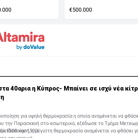
0.000
€500.000
τα 40αρια η Κύπρος- Μπαίνει σε ισχύ νέα κίτρ
ση
δοποίηση για υψηλή θερμοκρασία η οποία αναμένεται να φθάσ
ου την Παρασκευή στο εσωτερικό, εξέδωσε το Τμήμα Μετεωρ
ξύ 1300 και 1500.
οειδοποίηση, η μέγιστη θερμοκρασία αναμένεται να φθάσει 