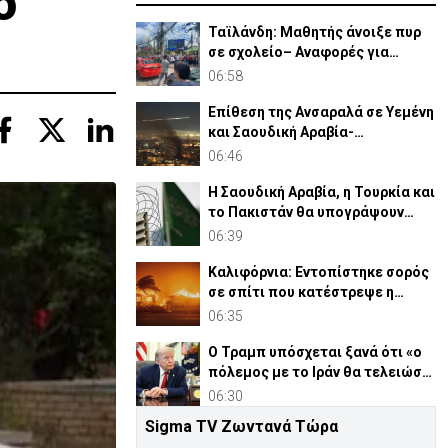
ο
Ταϊλάνδη: Μαθητής άνοιξε πυρ
σε σχολείο– Αναφορές για
νεκρούς και τραυματίες
06:58
Επίθεση της Ανσαραλά σε Υεμένη
και Σαουδική Αραβία-
Τουλάχιστον 58 νεκροί
06:46
Η Σαουδική Αραβία, η Τουρκία και
το Πακιστάν θα υπογράψουν
αμυντική συμφωνία
06:39
Καλιφόρνια: Εντοπίστηκε σορός
σε σπίτι που κατέστρεψε η
μεγάλη πυρκαγιά
06:35
Ο Τραμπ υπόσχεται ξανά ότι «ο
πόλεμος με το Ιράν θα τελειώσει
σύντομα»
06:30
Sigma TV Ζωντανά Τώρα
«Κολλημένη» στα 40αρια η