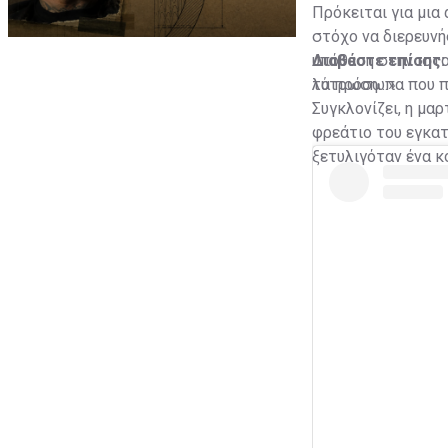
Πρόκειται για μια
στόχο να διερευνή
υπόθεση στην ιστ
Διαβάστε επίσης
τα πρόσωπα που πα
λύτρωση…»
Συγκλονίζει, η μ
φρεάτιο του εγκατ
ξετυλιγόταν ένα κ