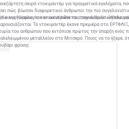
 ανεξάρτητη σειρά ντοκιμαντέρ για πραγματικά εγκλήματα, πο
σει πώς βίωσαν διαφορετικοί άνθρωποι την πιο συγκλονιστικ
ορία της Κύπρου, που επικεντρώνεται στην ανθρώπινη πλευρ
:
Η κυνική ομολογία του serial killer που συγκλόνισε: «Ήθελα 
ρουσιάζονται. Το ντοκιμαντέρ έκανε πρεμιέρα στο ΕΡΤΦΛΙΞ,
αρτυρία του ανθρώπου που εντόπισε πρώτος την ύπαρξη ενός
αλελειμμένου μεταλλείου στο Μιτσερό. Ποιος να το ήξερε, ότ
ουβάρι φρίκης…