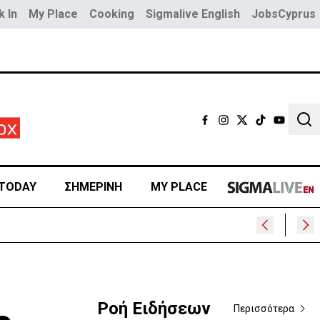
 In
My Place
Cooking
Sigmalive English
JobsCyprus
Sear
TODAY
ΣΗΜΕΡΙΝΗ
MY PLACE
Ροή Ειδήσεων
Περισσότερα