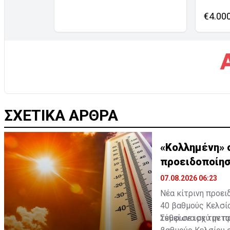
€4.00
ΣΧΕΤΙΚΑ ΑΡΘΡΑ
«Κολλημένη» σ
προειδοποίη
07.08.2026 06:23
Νέα κίτρινη προει
40 βαθμούς Κελσί
τεθεί σε ισχύ μετα
Σύμφωνα με την πρ