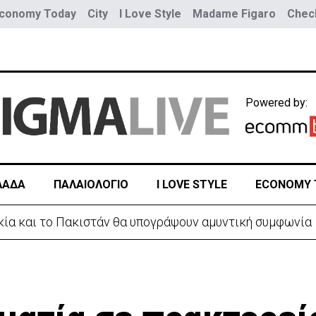
conomy Today
City
I Love Style
Madame Figaro
Check
Powered by:
ΛΑΔΑ
ΠΑΛΑΙΟΛΟΓΙΟ
I LOVE STYLE
ECONOMY 
Κύπρος- Μπαίνει σε ισχύ νέα κίτρινη προειδοποίηση