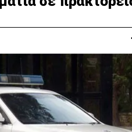
υματία σε πρακτορεί