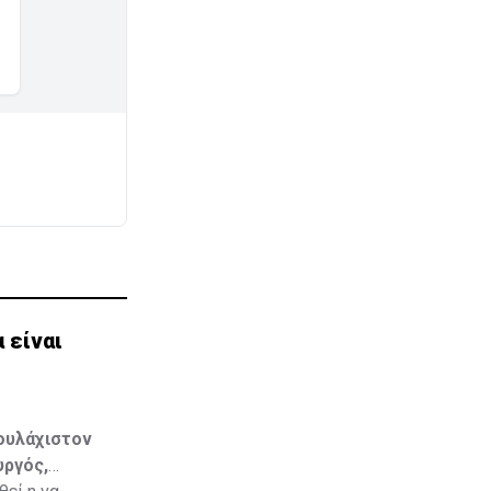
 είναι
τουλάχιστον
υργός,