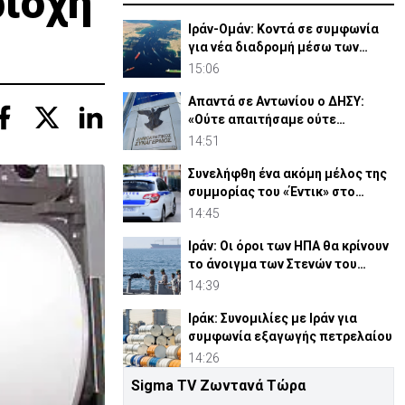
ριοχή
Ιράν-Ομάν: Κοντά σε συμφωνία
για νέα διαδρομή μέσω των
Στενών του Ορμούζ
15:06
Απαντά σε Αντωνίου ο ΔΗΣΥ:
«Ούτε απαιτήσαμε ούτε
διεκδικήσαμε διορισμούς»
14:51
Συνελήφθη ένα ακόμη μέλος της
συμμορίας του «Έντικ» στο
Παλαιό Φάληρο
14:45
Ιράν: Οι όροι των ΗΠΑ θα κρίνουν
το άνοιγμα των Στενών του
Ορμούζ
14:39
Ιράκ: Συνομιλίες με Ιράν για
συμφωνία εξαγωγής πετρελαίου
14:26
Sigma TV Ζωντανά Τώρα
ΕΔΕΚ: Επικυρώθηκαν 4