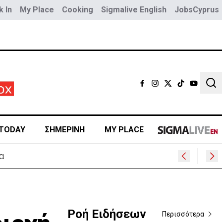
 In
My Place
Cooking
Sigmalive English
JobsCyprus
Sear
TODAY
ΣΗΜΕΡΙΝΗ
MY PLACE
Ροή Ειδήσεων
Περισσότερα