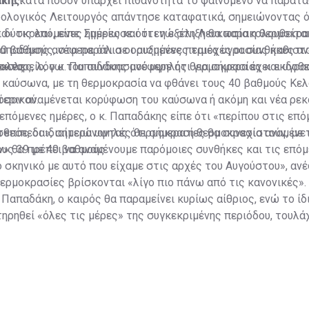
κης.
ΠΕ κατά πόσον υπάρχει πιθανότητα το φαινόμενο να παραταθ
ρολογικός Λειτουργός απάντησε καταφατικά, σημειώνοντας ό
α» τις επόμενες ημέρες και ότι η εξέλιξη θα παρακολουθείται
ι δύσκολα», είπε. Σημείωσε ότι ενώ στη Λευκωσία η θερμοκρα
 Παπαδάκης ανέφερε ότι σε ορισμένες περιοχές οι συνθήκες α
0 βαθμούς, στα παράλια οι αυξημένες τιμές υγρασίας καθιστ
ύσκολες, λόγω του συνδυασμού υψηλής θερμοκρασίας και υγρα
ολες.
τορείο, ο κ. Παπαδάκης ανέφερε ότι για σήμερα έχει εκδοθε
 καύσωνα, με τη θερμοκρασία να φθάνει τους 40 βαθμούς Κελ
ερικού.
όσον αναμένεται κορύφωση του καύσωνα ή ακόμη και νέα ρεκ
επόμενες ημέρες, ο κ. Παπαδάκης είπε ότι «περίπου στις επό
ια επίπεδα», σημειώνοντας ότι σήμερα η θερμοκρασία αναμένε
σθεσε, οι ιδιαίτερα υψηλές θερμοκρασίες θα συνεχιστούν, με τ
υς 39 με 40 βαθμούς.
ν» θα πρέπει να αναμένουμε παρόμοιες συνθήκες και τις επόμ
ο σκηνικό με αυτό που είχαμε στις αρχές του Αυγούστου», ανέ
θερμοκρασίες βρίσκονται «λίγο πιο πάνω από τις κανονικές».
 Παπαδάκη, ο καιρός θα παραμείνει κυρίως αίθριος, ενώ το ίδ
τηρηθεί «όλες τις μέρες» της συγκεκριμένης περιόδου, τουλά