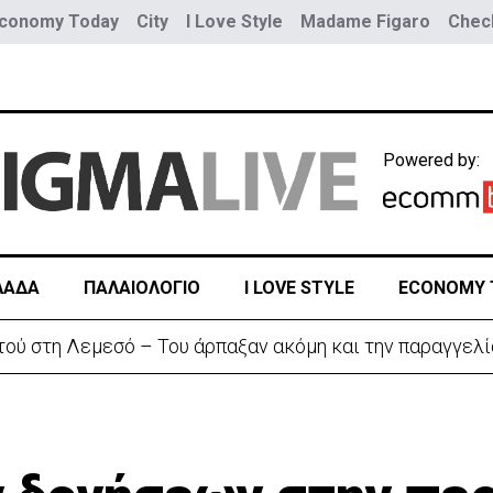
conomy Today
City
I Love Style
Madame Figaro
Check
Powered by:
ΛΑΔΑ
ΠΑΛΑΙΟΛΟΓΙΟ
I LOVE STYLE
ECONOMY 
αζητά διέξοδο» από τον πόλεμο με το Ιράν