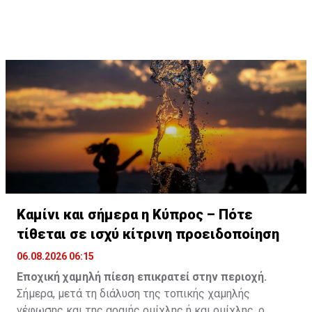
με αυξημένη/ενισχυμένη αστυνομική παρουσία,
στοχευμένους ελέγχους και άμεση επιχειρησιακή
δράση, με σκοπό την αύξηση του αισθήματος
ασφάλειας των πολιτών/την προστασία των πολιτών
και τη διασφάλιση της δημόσιας τάξης.
Καμίνι και σήμερα η Κύπρος – Πότε
τίθεται σε ισχύ κίτρινη προειδοποίηση
06.08.2026 06:15
Εποχική χαμηλή πίεση επικρατεί στην περιοχή.
Σήμερα, μετά τη διάλυση της τοπικής χαμηλής
νέφωσης και της αραιής ομίχλης ή και ομίχλης, ο