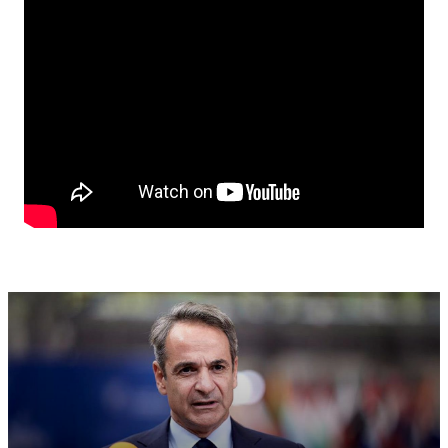
φραγμάτων των Δημιουργικών Αναπτύξεων Ιδάτων,
είμαστε ακόμα σε κρίση, με το 41,1%, που είναι σήμερα
η χωρητικότητα των φραγμάτων. Έρχεται ένας
χειμώνας ο οποίος είναι αβεβαίως. Κανένας δεν
μπορεί να μας βεβαιώσει ότι θα έχουμε βροχή. Έχουμε
έναν ήλιο ο οποίος θα δώσει εξάτμιση. Έχω μια
γεωργία που ζητά νερό και δεν έχει νερό. Και αυτό
δημιουργεί μακροοικονομικούς κινδύνους.»