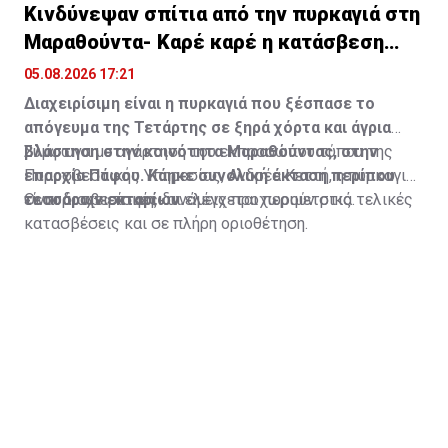
Κινδύνεψαν σπίτια από την πυρκαγιά στη
Μαραθούντα- Καρέ καρέ η κατάσβεση
(vid)
05.08.2026 17:21
Διαχειρίσιμη είναι η πυρκαγιά που ξέσπασε το
απόγευμα της Τετάρτης σε ξηρά χόρτα και άγρια
βλάστηση στην κοινότητα Μαραθούντας, στην
Σύμφωνα με ανάρτηση του εκπροσώπου τύπου της
επαρχία Πάφου. Κάηκε συνολική έκταση περίπου
Πυροσβεστικής Υπηρεσίας, Ανδρέα Κεττή, η πυρκαγιά
τεσσάρων εκταρίων.
είναι διαχειρίσιμη και ελέγχεται περιμετρικά.
Οι πυροσβεστικές δυνάμεις προχωρούν στις τελικές
κατασβέσεις και σε πλήρη οριοθέτηση.