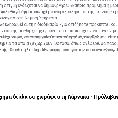
τη στιγμή ενδέχεται να δημιουργήσει «κάποιο πρόβλημα ή μερ
ιεξαγωγή της ποινικής έρευνας.
έχισε, θα πρέπει να αναμένεται η ολοκλήρωση της ποινικής έρ
συνέχεια στη Νομική Υπηρεσία.
λοκληρωθεί αυτή η διαδικασία «για οτιδήποτε προκύπτει και
νται της πειθαρχικής έρευνας», τα οποία έχουν να κάνουν με
νική Φρουρά, το Υπουργείο θα τοποθετηθεί, ανέφερε.
ι ξεχωρίσει κάποια σημεία από το πόρισμα, ο κ. Πάλμας είπε
ημεία τα οποία ξεχωρίζουν. Ωστόσο, όπως ανέφερε, θα παραμ
πής στη θέση του ότι δεν μπορεί να πει κάτι περισσότερο για
Καλό Χωριό: Ολοκληρώθηκε η έρευνα για την πυρκαγιά–Στον 
α δίπλα σε χωράφι στη Λάρνακα - Πρόλαβαν τα