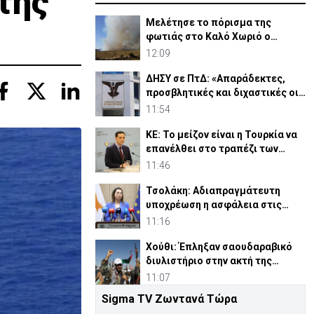
της
Μελέτησε το πόρισμα της
φωτιάς στο Καλό Χωριό ο
Πάλμας- «Ουδέν σχόλιο»
12:09
ΔΗΣΥ σε ΠτΔ: «Απαράδεκτες,
προσβλητικές και διχαστικές οι
αναφορές του»
11:54
ΚΕ: Το μείζον είναι η Τουρκία να
επανέλθει στο τραπέζι των
διαπραγματεύσεων
11:46
Τσολάκη: Αδιαπραγμάτευτη
υποχρέωση η ασφάλεια στις
μεταφορές
11:16
Χούθι: Έπληξαν σαουδαραβικό
διυλιστήριο στην ακτή της
Ερυθράς Θάλασσας
11:07
Sigma TV Ζωντανά Τώρα
ΥΠΑΜ: Όλα τα μέρη να