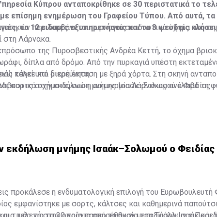
πηρεσία Κύπρου ανταποκρίθηκε σε 30 περιστατικά το τελ
ε επίσημη ενημέρωση του Γραφείου Τύπου. Από αυτά, τα
ιές, τα 12 ειδικές εξυπηρετήσεις και τα 3 ψευδείς κλήσει
τατικών περιλαμβάνεται πυρκαγιά σε ιδιωτικό όχημα που σ
ί στη Λάρνακα.
κπρόσωπο της Πυροσβεστικής Ανδρέα Κεττή, το όχημα βρισ
ράφι, δίπλα από δρόμο. Από την πυρκαγιά υπέστη εκτεταμέν
ενώ κάηκε και μικρή έκταση με ξηρά χόρτα. Στη σκηνή ανταπ
ιάς τελεί υπό διερεύνηση.
σβεστικά οχήματα, ενώ η αστυνομία Λάρνακας ανέλαβε τη φ
Με σορτς στην εκδήλωση μνήμης Ισαάκ–Σολωμού ο Φειδίας –
ν εκδήλωση μνήμης Ισαάκ–Σολωμού ο Φειδίας
εις προκάλεσε η ενδυματολογική επιλογή του Ευρωβουλευτή 
ίος εμφανίστηκε με σορτς, κάλτσες και καθημερινά παπούτσ
αι τιμής για τα 30 χρόνια από τη θυσία του Τάσου Ισαάκ και
ε μια τελετή στην οποία παρευρέθηκαν μεταξύ άλλων ο Πρόε