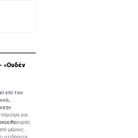
- «Ουδέν
ί επί του
ιού,
ι την
ους
 πόρισμα για
νικής Φρουράς
ει κάτι
 από μέρους
τι οτιδήποτε