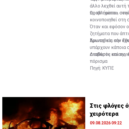
άλλο λεχθεί αυτή 
προβλήματα» στη δ
Ως εκ τούτου, συν
κοινοποιηθεί στη 
Όταν και εφόσον ο
ζητήματα που άπτο
Άμυνας και την Εθ
Ερωτηθείς εάν έχε
υπάρχουν κάποια σ
σταθερός και συνε
Διαβάστε επίσης:
πόρισμα
Πηγή: ΚΥΠΕ
Στις φλόγες όχημ
χειρότερα
09.08.2026 09:22