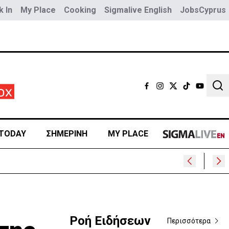
 In
My Place
Cooking
Sigmalive English
JobsCyprus
Sear
TODAY
ΣΗΜΕΡΙΝΗ
MY PLACE
Ροή Ειδήσεων
Περισσότερα