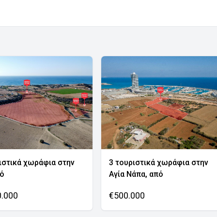
ιστικά χωράφια στην
3 τουριστικά χωράφια στην
νό
Αγία Νάπα, από
0.000
€500.000