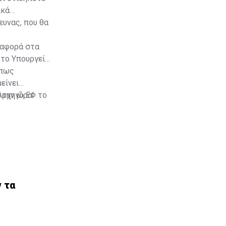
ικά
ευνας, που θα
 αφορά στα
 το Υπουργείο
 πως
είνει
 την ώρα.
Αρχηγό ΕΦ το