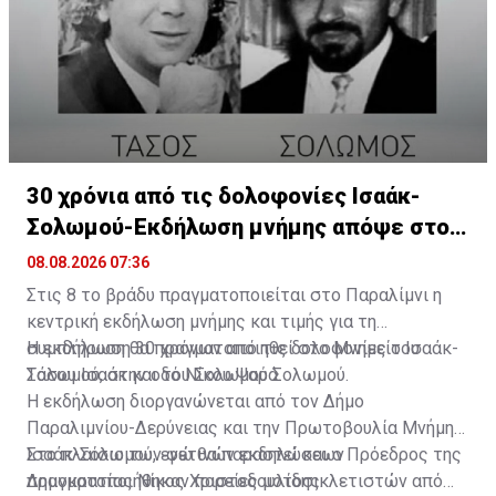
Η δημοσίευση κοινοποιήθηκε από το χρήστη Παιδική Χαρά (@pa
30 χρόνια από τις δολοφονίες Ισαάκ-
Σολωμού-Εκδήλωση μνήμης απόψε στο
Παραλίμνι
08.08.2026 07:36
Στις 8 το βράδυ πραγματοποιείται στο Παραλίμνι η
κεντρική εκδήλωση μνήμης και τιμής για τη
συμπλήρωση 30 χρόνων από τις δολοφονίες του
Η εκδήλωση θα πραγματοποιηθεί στο Μνημείο Ισαάκ-
Τάσου Ισαάκ και του Σολωμού Σολωμού.
Σολωμού, στην οδό Νίκου Ψαρά.
Η εκδήλωση διοργανώνεται από τον Δήμο
Παραλιμνίου-Δερύνειας και την Πρωτοβουλία Μνήμης
Ισαάκ-Σολωμού, ενώ θα παραστεί και ο Πρόεδρος της
Στο πλαίσιο των φετινών εκδηλώσεων
Δημοκρατίας Νίκος Χριστοδουλίδης.
πραγματοποιήθηκαν πορείες μοτοσικλετιστών από