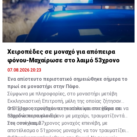
υπόλοιπα παράλια και στους 30 βαθμούς στα
ψηλότερα ορεινά.
Χειροπέδες σε μοναχό για απόπειρα
φόνου-Μαχαίρωσε στο λαιμό 53χρονο
07.08.2026 20:23
Ένα απίστευτο περιστατικό σημειώθηκε σήμερα το
πρωί σε μοναστήρι στην Πάφο.
Σύμφωνα με πληροφορίες, στο μοναστήρι μετέβη
Εκκλησιαστική Επιτροπή, μέλη της οποίας ζήτησαν
από 51χρονο μοναχό να εγκαταλείψει τον χώρο και να
Ο 51χρονος αρνήθηκε να το κάνει και επιτέθηκε σε
παραδώσει τα κλειδιά.
53χρονο παρευρισκόμενο με μαχαίρι, τραυματίζοντάς
τον στον λαιμό.
Στη συνέχεια, 27χρονος μοναχός επενέβη, με
αποτέλεσμα ο 51χρονος μοναχός να τον τραυματίζει