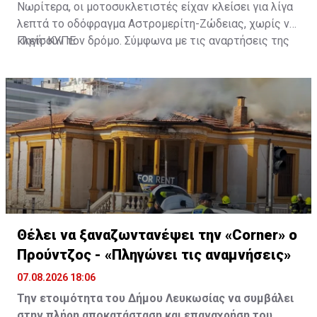
Νωρίτερα, οι μοτοσυκλετιστές είχαν κλείσει για λίγα
λεπτά το οδόφραγμα Αστρομερίτη-Ζώδειας, χωρίς να
κλείσουν τον δρόμο. Σύμφωνα με τις αναρτήσεις της
Πηγή: ΚΥΠΕ
Πρωτοβουλίας στα Μέσα Κοινωνικής Δικτύωσής
τους, οι μοτοσυκλετιστές έκαναν στάση και στον
Τύμβο Μακεδονίτισσας, πριν φτάσουν στο οδόφραγμα
Αγίου Δομετίου.
Θέλει να ξαναζωντανέψει την «Corner» o
Προύντζος - «Πληγώνει τις αναμνήσεις»
07.08.2026 18:06
Την ετοιμότητα του Δήμου Λευκωσίας να συμβάλει
στην πλήρη αποκατάσταση και επαναχρήση του