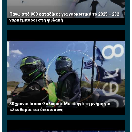
Πάνω από 900 καταδίκες για ναρκωτικά το 2025 – 232
ναρκέμποροι στη φυλακή
30 χρόνια Ισάακ-Σολωμού: Με οδηγό τη μνήμη για
ελευθερία και δικαιοσύνη