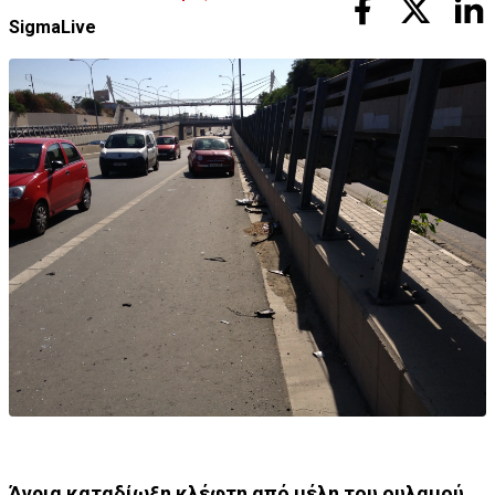
SigmaLive
Άγρια καταδίωξη κλέφτη από μέλη του ουλαμού