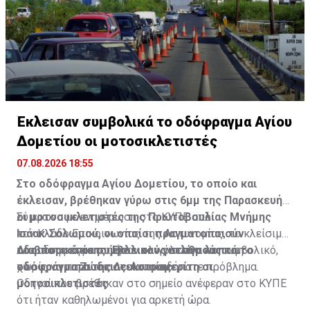
Έκλεισαν συμβολικά το οδόφραγμα Αγίου
Δομετίου οι μοτοσικλετιστές
07.08.2026 18:55
Στο οδόφραγμα Αγίου Δομετίου, το οποίο και
έκλεισαν, βρέθηκαν γύρω στις 6μμ της Παρασκευής
οι μοτοσυκλετιστές της Πρωτοβουλίας Μνήμης
Σύμφωνα με ενημέρωση στο ΚΥΠΕ από
Ισάακ-Σολωμού, οι οποίοι πραγματοποιούν
τον Κλάδο Επικοινωνίας της Αστυνομίας, το κλείσιμο
οδοιπορικό σε συμβολικούς σταθμούς και
του οδοφράγματος ήταν ολιγόλεπτο και συμβολικό,
Διαβάστε επίσης:
Έκλεισαν για λίγα λεπτά το
οδοφράγματα της Λευκωσίας.
χωρίς να παρουσιαστεί οποιοδήποτε πρόβλημα.
οδόφραγμα Ζώδειας-Αστρομερίτη οι
μοτοσικλετιστές
Οδηγοί που βρέθηκαν στο σημείο ανέφεραν στο ΚΥΠΕ
ότι ήταν καθηλωμένοι για αρκετή ώρα.