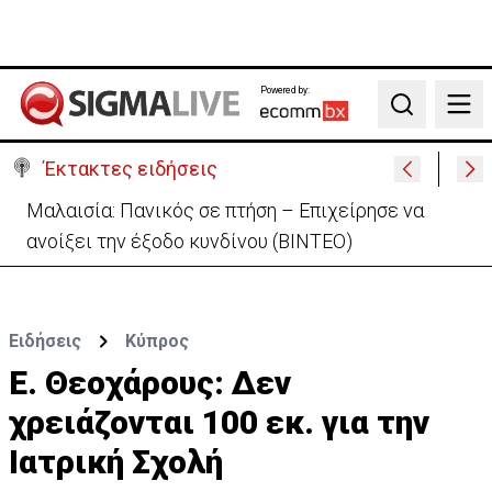
Powered by:
Search
Έκτακτες ειδήσεις
Τραγωδία Ξυλοφάγου: Απορρίφθηκε το αίτημα του
πατέρα αποφυλάκισης με εγγύηση
Ειδήσεις
Κύπρος
Ε. Θεοχάρους: Δεν
χρειάζονται 100 εκ. για την
Ιατρική Σχολή