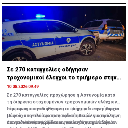
Σε 270 καταγγελίες οδήγησαν
τροχονομικοί έλεγχοι το τριήμερο στην
Πάφο
10.08.2026 09:49
Σε 270 καταγγελίες προχώρησε η Αστυνομία κατά
τη διάρκεια στοχευμένων τροχονομικών ελέγχων
που πραγματοποιήθηκαν το τριήμερο στην επαρχία
Σύμφωνα με την Αστυνομία, οι έλεγχοι διενεργήθηκαν
Πάφου, στο πλαίσιο των προσπαθειών για πρόληψη
με στόχο την ενίσχυση της οδικής ασφάλειας και την
των οδικών συγκρούσεων και εντοπισμό οδηγών
αντιμετώπιση παραβάσεων που ενδέχεται να θέσουν
Από τις συνολικά 270 καταγγελίες, 8 αφορούσαν