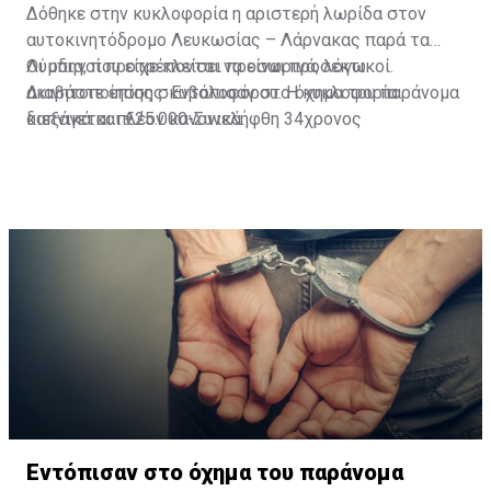
Δόθηκε στην κυκλοφορία η αριστερή λωρίδα στον
αυτοκινητόδρομο Λευκωσίας – Λάρνακας παρά τα
Λύμπια, που είχε κλείσει προσωρινά, λόγω
Οι οδηγοί προτρέπονται να είναι προσεκτικοί.
ακινητοποίησης σκυβαλοφόρου. Η κυκλοφορία
Διαβάστε επίσης:
Εντόπισαν στο όχημα του παράνομα
διεξάγεται πλέον κανονικά.
καπνικά και €25.000-Συνελήφθη 34χρονος
Εντόπισαν στο όχημα του παράνομα