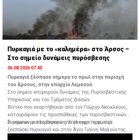
Πυρκαγιά με το «καλημέρα» στο Άρσος –
Στο σημείο δυνάμεις πυρόσβεσης
06.08.2026 07:40
Πυρκαγιά ξέσπασε σήμερα το πρωί στην περιοχή
του Άρσους, στην επαρχία Λεμεσού.
Στο σημείο επιχειρούν δυνάμεις της Πυροσβεστικής
Υπηρεσίας και του Τμήματος Δασών.
Βίντεο που αναρτήθηκαν από τον Γιώργο Νεοκλέους,
καταγράφουν τις προσπάθειες των πυροσβεστικών
δυνάμεων για να θέσουν υπό έλεγχο τη φωτιά.
Σύμφωνα με πληροφορίες, λίγο νωρίτερα, είχε
ξεσπάσει πυρκαγιά και στον Άγιο Γιάννη Μαλούντας, η
οποία κατασβέστηκε.