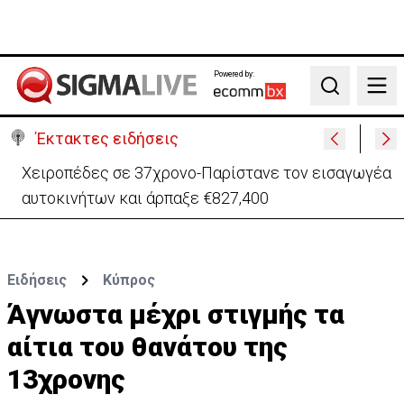
Powered by:
Search
Έκτακτες ειδήσεις
ΠτΔ προς νέα μέλη Κυβέρνησης: Μηδενική πίστωση
χρόνου-Δουλειά 24 ώρες το 24ωρο
Ειδήσεις
Κύπρος
Άγνωστα μέχρι στιγμής τα
αίτια του θανάτου της
13χρονης