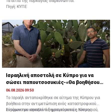
Τα αίτια της πυρκαγιάς διερευνώνται.
Πηγή: ΚΥΠΕ
Ισραηλινή αποστολή σε Κύπρο για να
σώσει παπουτσοσυκιές-«Θα βοηθήσουμε
δωρεάν»
06.08.2026 09:50
Tο Ισραήλ ανταποκρίθηκε σε αίτημα της Κύπρου για
βοήθεια στην αντιμετώπιση ενός καταστροφικού
εντόμου που απειλεί τις φραγκοσυκιές του νησιού,
Σύμφωνα με ισραηλινά δημοσιεύματα, η Κύπρος