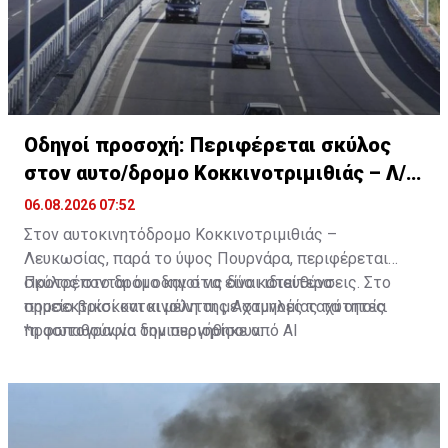
Οδηγοί προσοχή: Περιφέρεται σκύλος
στον αυτο/δρομο Κοκκινοτριμιθιάς – Λ/
σίας
06.08.2026 07:52
Στον αυτοκινητόδρομο Κοκκινοτριμιθιάς –
Λευκωσίας, παρά το ύψος Πουρνάρα, περιφέρεται
σκύλος στο δρόμο και στις δύο κατευθύνσεις. Στο
Προτρέπονται οι οδηγοί να είναι ιδιαίτερα
σημείο βρίσκονται μέλη της Αστυνομίας τα οποία
προσεκτικοί και κινούνται με χαμηλές ταχύτητες.
προσπαθούν να τον περιορίσουν.
*η φωτογραφία δημιουργήθηκε από ΑΙ