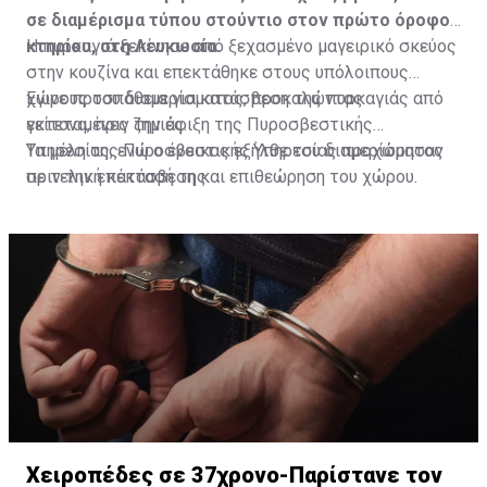
σε διαμέρισμα τύπου στούντιο στον πρώτο όροφο
κτηρίου, στη Λευκωσία.
Η πυρκαγιά ξεκίνησε από ξεχασμένο μαγειρικό σκεύος
στην κουζίνα και επεκτάθηκε στους υπόλοιπους
χώρους του διαμερίσματος, προκαλώντας
Έγινε προσπάθεια για κατάσβεση της πυρκαγιάς από
εκτεταμένες ζημιές.
γείτονα, πριν την άφιξη της Πυροσβεστικής
Υπηρεσίας, ενώ ο ένοικος εξήλθε του διαμερίσματος
Τα μέλη της Πυροσβεστικής Υπηρεσίας προχώρησαν
πριν την επέκτασή της.
σε τελική κατάσβεση και επιθεώρηση του χώρου.
Χειροπέδες σε 37χρονο-Παρίστανε τον