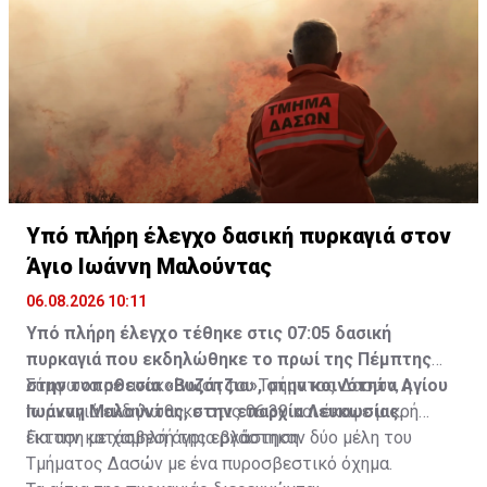
Υπό πλήρη έλεγχο δασική πυρκαγιά στον
Άγιο Ιωάννη Μαλούντας
06.08.2026 10:11
Υπό πλήρη έλεγχο τέθηκε στις 07:05 δασική
πυρκαγιά που εκδηλώθηκε το πρωί της Πέμπτης
στην τοποθεσία «Βυζάτζια», στην κοινότητα Αγίου
Σύμφωνα με ανακοίνωση του Τμήματος Δασών, η
Ιωάννη Μαλούντας, στην επαρχία Λευκωσίας.
πυρκαγιά εκδηλώθηκε στις 06:30 και έκαψε μικρή
έκταση με χαμηλή άγρια βλάστηση.
Για την κατάσβεσή της εργάστηκαν δύο μέλη του
Τμήματος Δασών με ένα πυροσβεστικό όχημα.