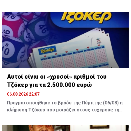
A post shared by ERTflix (@ertflix)
Αυτοί είναι οι «χρυσοί» αριθμοί του
Τζόκερ για τα 2.500.000 ευρώ
06.08.2026 22:07
Πραγματοποιήθηκε το βράδυ της Πέμπτης (06/08) η
κλήρωση Τζόκερ που μοιράζει στους τυχερούς της
πρώτης κατηγορίας τουλάχιστον €2.500.000.
Οι τυχεροί αριθμοί της αποψινής κλήρωσης είναι: 16,