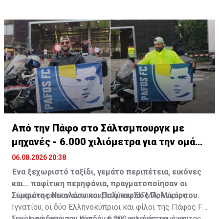
Πηγή: ΚΥΠΕ
Από την Πάφο στο Σάλτσμπουργκ με
μηχανές - 6.000 χιλιόμετρα για την ομάδα
τους
06.08.2026 20:38
Ένα ξεχωριστό ταξίδι, γεμάτο περιπέτεια, εικόνες
και… παφίτικη περηφάνια, πραγματοποίησαν οι
Σωκράτης Νικολάου και Πολύκαρπος Πολυκάρπου.
Σύμφωνα με τον ανταποκριτή του ΣΙΓΜΑ, Μάριος
Ιγνατίου, οι δύο Ελληνοκύπριοι και φίλοι της Πάφος FC
ξεκίνησαν από την Κύπρο με τις μηχανές τους και,
Συνολικά διένυσαν σχεδόν 6.000 χιλιόμετρα, έχοντας