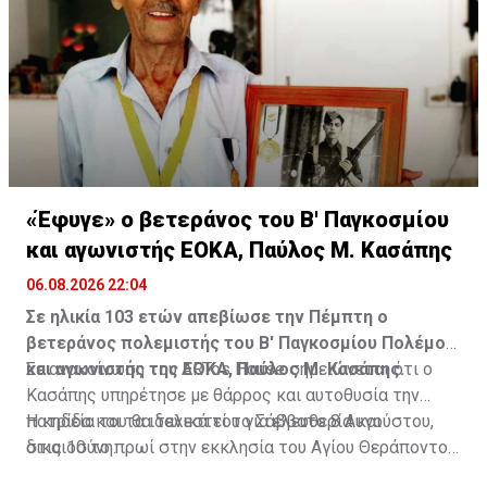
13, 1, 30, 7 και Τζόκερ: 15
«Έφυγε» ο βετεράνος του Β' Παγκοσμίου
και αγωνιστής ΕΟΚΑ, Παύλος Μ. Κασάπης
06.08.2026 22:04
Σε ηλικία 103 ετών απεβίωσε την Πέμπτη ο
βετεράνος πολεμιστής του Β' Παγκοσμίου Πολέμου
και αγωνιστής της ΕΟΚΑ, Παύλος Μ. Κασάπης.
Σε ανακοίνωση του ARTos House σημειώνεται ότι ο
Κασάπης υπηρέτησε με θάρρος και αυτοθυσία την
πατρίδα και τα ιδανικά του για ελευθερία και
Η κηδεία του θα τελεστεί το Σάββατο 8 Αυγούστου,
δικαιοσύνη.
στις 10 το πρωί στην εκκλησία του Αγίου Θεράποντος
στον Λυθροδόντα.