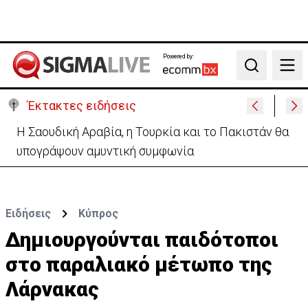
Powered by:
Search
Έκτακτες ειδήσεις
Ο Τραμπ υπόσχεται ξανά ότι «ο πόλεμος με το Ιράν
θα τελειώσει σύντομα»
Ειδήσεις
Κύπρος
Δημιουργούνται παιδότοποι
στο παραλιακό μέτωπο της
Λάρνακας