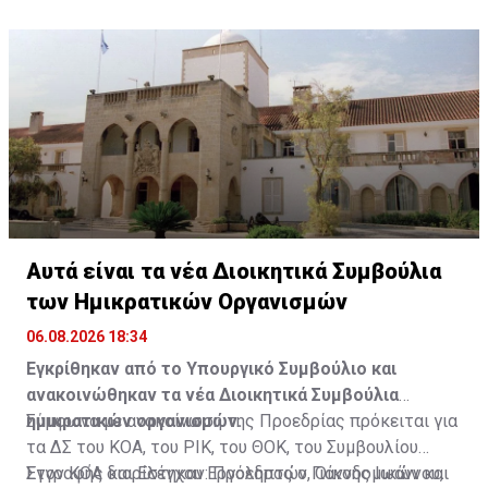
Διαβάστε επίσης:
Σε λειτουργία ο ΚΟΑΕ - Αυτός είναι ο
Πρόεδρος και τα μέλη του συμβουλίου του
Πηγή: ΚΥΠΕ
Αυτά είναι τα νέα Διοικητικά Συμβούλια
των Ημικρατικών Οργανισμών
06.08.2026 18:34
Εγκρίθηκαν από το Υπουργικό Συμβούλιο και
ανακοινώθηκαν τα νέα Διοικητικά Συμβούλια
ημικρατικών οργανισμών.
Σύμφωνα με ανακοίνωση της Προεδρίας πρόκειται για
τα ΔΣ του ΚΟΑ, του ΡΙΚ, του ΘΟΚ, του Συμβουλίου
Εγγραφής και Ελέγχου Εργοληπτών, Οικοδομικών και
Στον ΚΟΑ διορίστηκαν: Πρόεδρος ο Γιάννης Ιωάννου,