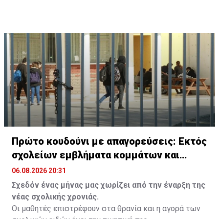
τον Ευαγόρα Παλληκαρίδη σε ολόκληρη την Ευρώπη,
γράφοντας τη δική τους ξεχωριστή ιστορία στους
δρόμους μέχρι το Σάλτσμπουργκ.
Πρώτο κουδούνι με απαγορεύσεις: Εκτός
σχολείων εμβλήματα κομμάτων και
ομάδων
06.08.2026 20:31
Σχεδόν ένας μήνας μας χωρίζει από την έναρξη της
νέας σχολικής χρονιάς.
Οι μαθητές επιστρέφουν στα θρανία και η αγορά των