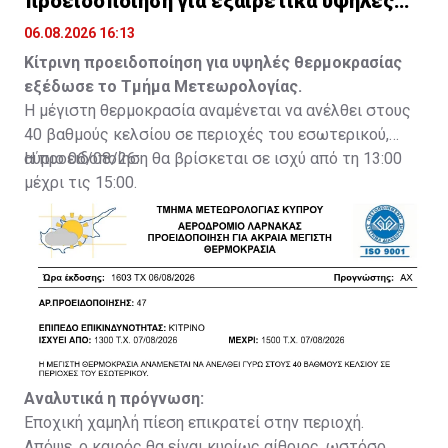
προειδοποίηση για εξαιρετικά υψηλές
θερμοκρασίες
06.08.2026 16:13
Κίτρινη προειδοποίηση για υψηλές θερμοκρασίας
εξέδωσε το Τμήμα Μετεωρολογίας.
Η μέγιστη θερμοκρασία αναμένεται να ανέλθει στους
40 βαθμούς κελσίου σε περιοχές του εσωτερικού,
αύριο 06/08/26.
Η προειδοποίηση θα βρίσκεται σε ισχύ από τη 13:00
μέχρι τις 15:00.
Αναλυτικά η πρόγνωση:
Εποχική χαμηλή πίεση επικρατεί στην περιοχή.
Απόψε, ο καιρός θα είναι κυρίως αίθριος, ωστόσο