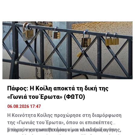
Πάφος: Η Κοίλη αποκτά τη δική της
«Γωνιά του Έρωτα» (ΦΩΤΟ)
06.08.2026 17:47
Η Κοινότητα Κοίλης προχώρησε στη διαμόρφωση
της «Γωνιάς του Έρωτα», όπου οι επισκέπτες
μπορούν να τοποθετήσουν μια κλειδαριά αγάπης,
Στόχος της πρωτοβουλίας είναι να αναδείξει την