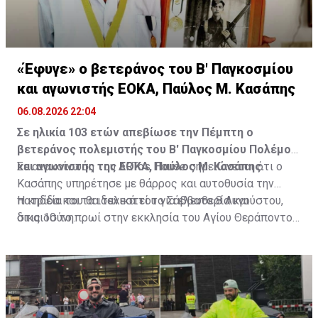
«Έφυγε» ο βετεράνος του Β' Παγκοσμίου
και αγωνιστής ΕΟΚΑ, Παύλος Μ. Κασάπης
06.08.2026 22:04
Σε ηλικία 103 ετών απεβίωσε την Πέμπτη ο
βετεράνος πολεμιστής του Β' Παγκοσμίου Πολέμου
και αγωνιστής της ΕΟΚΑ, Παύλος Μ. Κασάπης.
Σε ανακοίνωση του ARTos House σημειώνεται ότι ο
Κασάπης υπηρέτησε με θάρρος και αυτοθυσία την
πατρίδα και τα ιδανικά του για ελευθερία και
Η κηδεία του θα τελεστεί το Σάββατο 8 Αυγούστου,
δικαιοσύνη.
στις 10 το πρωί στην εκκλησία του Αγίου Θεράποντος
στον Λυθροδόντα.
Πηγή: ΚΥΠΕ