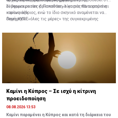
οι θερμοκρασίες βρίσκονται «λίγο πιο πάνω από τις
Σύμφωνα με τον κ. Παπαδάκη, ο καιρός θα παραμείνει
κανονικές».
κυρίως αίθριος, ενώ το ίδιο σκηνικό αναμένεται να
διατηρηθεί «όλες τις μέρες» της συγκεκριμένης
Πηγή: ΚΥΠΕ
περιόδου, τουλάχιστον μέχρι την Τετάρτη.
Καμίνι η Κύπρος – Σε ισχύ η κίτρινη
προειδοποίηση
08.08.2026 13:53
Καμίνι παραμένει η Κύπρος και κατά τη διάρκεια του