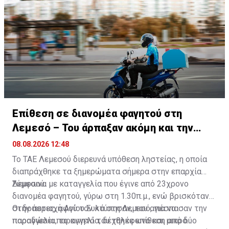
βαθμούς στα ψηλότερα ορεινά.
βόρεια παράλια και γύρω στους 29 βαθμούς στα
ψηλότερα ορεινά.
Επίθεση σε διανομέα φαγητού στη
Λεμεσό – Του άρπαξαν ακόμη και την
παραγγελία
08.08.2026 12:48
Το ΤΑΕ Λεμεσού διερευνά υπόθεση ληστείας, η οποία
διαπράχθηκε τα ξημερώματα σήμερα στην επαρχία
Λεμεσού.
Σύμφωνα με καταγγελία που έγινε από 23χρονο
διανομέα φαγητού, γύρω στη 1.30π.μ., ενώ βρισκόταν
στην περιοχή Αγίου Συλά στη Λεμεσό, για να
Οι δράστες, αφού τον κτύπησαν, του απέσπασαν την
παραδώσει παραγγελία, δέχθηκε επίθεση από δύο
παραγγελία, το κινητό του τηλέφωνο και μικρό