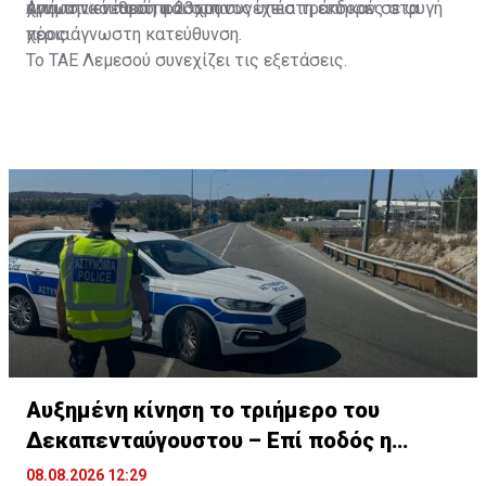
άγνωστα νεαρά πρόσωπα.
χρηματικό ποσό, και στη συνέχεια τράπηκαν σε φυγή
Από την επίθεση ο 23χρονος υπέστη εκδορές στα
προς άγνωστη κατεύθυνση.
χέρια.
Το ΤΑΕ Λεμεσού συνεχίζει τις εξετάσεις.
Αυξημένη κίνηση το τριήμερο του
Δεκαπενταύγουστου – Επί ποδός η
Αστυνομία
08.08.2026 12:29