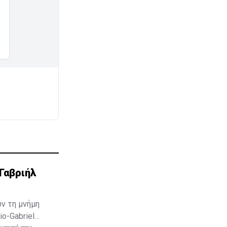
Γαβριήλ
υν τη μνήμη
o-Gabriel