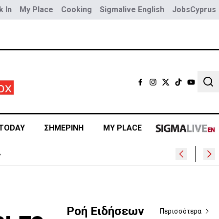
 In
My Place
Cooking
Sigmalive English
JobsCyprus
Sear
TODAY
ΣΗΜΕΡΙΝΗ
MY PLACE
Ροή Ειδήσεων
Περισσότερα