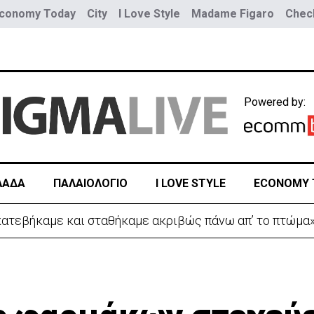
conomy Today
City
I Love Style
Madame Figaro
Check
Powered by:
ΛΑΔΑ
ΠΑΛΑΙΟΛΟΓΙΟ
I LOVE STYLE
ECONOMY 
ευταίο αντίο στον 17χρονο Μάριο-Γαβριήλ