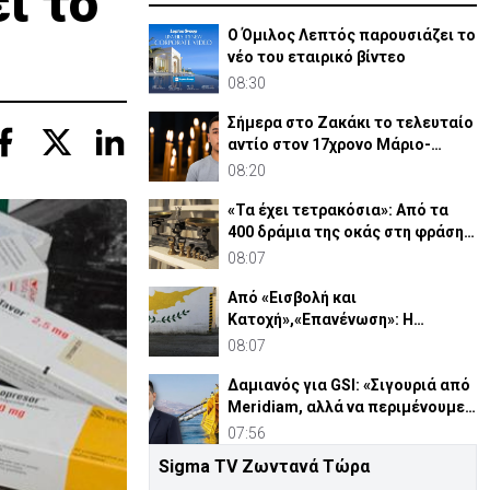
ι το
Ο Όμιλος Λεπτός παρουσιάζει το
νέο του εταιρικό βίντεο
08:30
Σήμερα στο Ζακάκι το τελευταίο
αντίο στον 17χρονο Μάριο-
Γαβριήλ
08:20
«Τα έχει τετρακόσια»: Από τα
400 δράμια της οκάς στη φράση
που λέμε ακόμη
08:07
Από «Εισβολή και
Κατοχή»,«Επανένωση»: Η
χειραγώγηση της κοινής γνώμης
08:07
Δαμιανός για GSI: «Σιγουριά από
Meridiam, αλλά να περιμένουμε
την έκθεση ΕΤΕπ»
07:56
Sigma TV Ζωντανά Τώρα
ΥΠΕΝ Ισραήλ: «Ελλάδα-ΗΠΑ