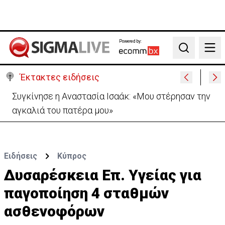
Powered by:
Search
Έκτακτες ειδήσεις
Μεγάλο πακέτο όπλων από Τουρκία προς Ουκρανία
-Κίνηση με μήνυμα προς Μόσχα;
Ειδήσεις
Κύπρος
Δυσαρέσκεια Επ. Υγείας για
παγοποίηση 4 σταθμών
ασθενοφόρων