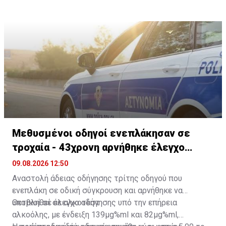
Μεθυσμένοι οδηγοί ενεπλάκησαν σε
τροχαία - 43χρονη αρνήθηκε έλεγχο
αλκοτέστ
09.08.2026 12:50
Αναστολή άδειας οδήγησης τρίτης οδηγού που
ενεπλάκη σε οδική σύγκρουση και αρνήθηκε να
υποβληθεί σε αλκοτέστ
Θετικοί σε έλεγχο οδήγησης υπό την επήρεια
αλκοόλης, με ένδειξη 139μg%ml και 82μg%ml,