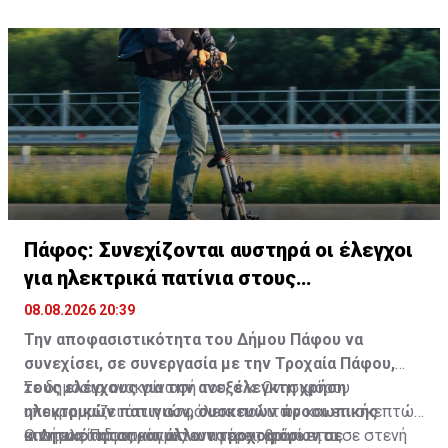
Πάφος: Συνεχίζονται αυστηρά οι έλεγχοι
για ηλεκτρικά πατίνια στους
πεζόδρομους
08.08.2026 20:39
Την αποφασιστικότητα του Δήμου Πάφου να
συνεχίσει, σε συνεργασία με την Τροχαία Πάφου,
τους ελέγχους για την ανεξέλεγκτη χρήση
Σε δημόσια ανακοίνωσή του, ο κ. Ονησιφόρου
ηλεκτρικών πατινιών, συσκευών προσωπικής
υπογραμμίζει ότι η ασφάλεια πολιτών και επισκεπτών
κινητικότητας και άλλων τροχοφόρων σε
αποτελεί αδιαπραγμάτευτη προτεραιότητα,
Ο Δήμος Πάφου, όπως αναφέρει, βρίσκεται σε στενή