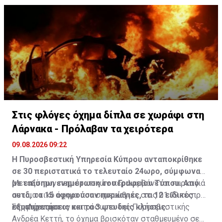
Στις φλόγες όχημα δίπλα σε χωράφι στη
Λάρνακα - Πρόλαβαν τα χειρότερα
09.08.2026 09:22
Η Πυροσβεστική Υπηρεσία Κύπρου ανταποκρίθηκε
σε 30 περιστατικά το τελευταίο 24ωρο, σύμφωνα
με επίσημη ενημέρωση του Γραφείου Τύπου. Από
Μεταξύ των περιστατικών περιλαμβάνεται πυρκαγιά
αυτά, τα 15 αφορούσαν πυρκαγιές, τα 12 ειδικές
σε ιδιωτικό όχημα που σημειώθηκε στις 01:19 το πρωί
εξυπηρετήσεις και τα 3 ψευδείς κλήσεις.
στη Λάρνακα.
Σύμφωνα με τον εκπρόσωπο της Πυροσβεστικής
Ανδρέα Κεττή, το όχημα βρισκόταν σταθμευμένο σε