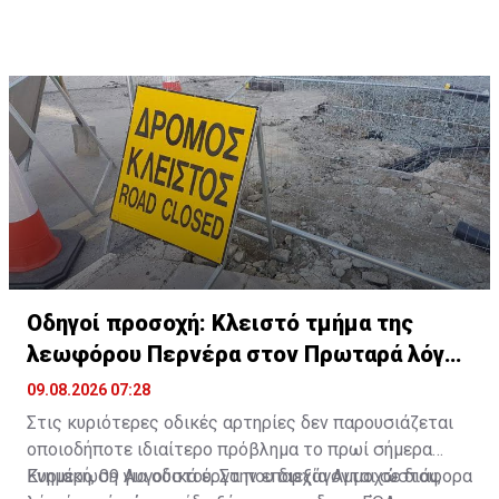
Οδηγοί προσοχή: Κλειστό τμήμα της
λεωφόρου Περνέρα στον Πρωταρά λόγω
έργων
09.08.2026 07:28
Στις κυριότερες οδικές αρτηρίες δεν παρουσιάζεται
οποιοδήποτε ιδιαίτερο πρόβλημα το πρωί σήμερα
Κυριακή, 09 Αυγούστου. Στην επαρχία Αμμοχώστου,
Ενημέρωση για οδικά έργα που διεξάγονται σε διάφορα