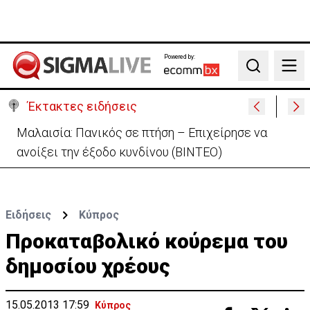
Powered by:
Search
Έκτακτες ειδήσεις
Ιράν σε ΗΠΑ: «Ο εχθρός να αποδεχτεί όλους τους
όρους μας» για άνοιγμα Ορμούζ
Ειδήσεις
Κύπρος
Προκαταβολικό κούρεμα του
δημοσίου χρέους
15.05.2013 17:59
Κύπρος