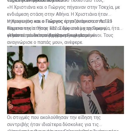
ταξίδι που έμελλε να είναι το τελευταίο τους.
«Βρέθηκαν αγκαλιασμένοι»
«Η Χριστιάνα και ο Γιώργος πήγαιναν στην Τσεχία, με
ενδιάμεση στάση στην Αθήνα. Η Χριστιάνα ήταν
νηπιαγωγός και ο Γιώργος εργαζόταν στον Λαϊκό
Η Χριστιάνα και ο Γιώργος ήταν ανάμεσα στα 121
Καφεκοπτείο. Ήταν και οι δύο πολύ χαρούμενα,
θύματα της πτήσης 522. Σύμφωνα με τη Γεωργία, ήταν
γελαστά παιδιά», ανέφερε η Γεωργία.
οι μόνοι που εντοπίστηκαν αγκαλιασμένοι.
«Ήταν οι μόνοι που βρέθηκαν αγκαλιασμένοι. Τους
αναγνώρισε ο παπάς μου», ανέφερε.
Οι στιγμές που ακολούθησαν την είδηση της
συντριβής ήταν ιδιαίτερα δύσκολες για τις