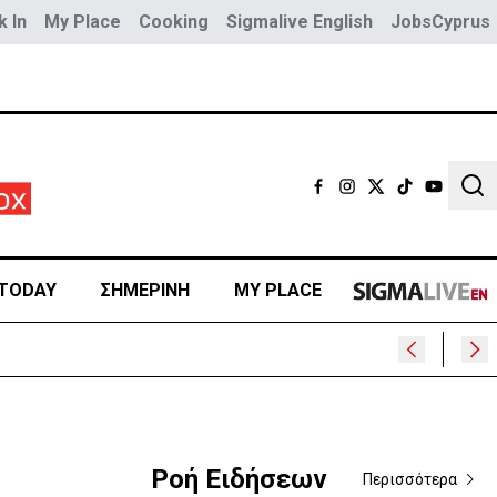
 In
My Place
Cooking
Sigmalive English
JobsCyprus
Sear
TODAY
ΣΗΜΕΡΙΝΗ
MY PLACE
Ροή Ειδήσεων
Περισσότερα