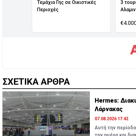
Τεμάχια Γης σε Οικιστικές
3 τουρ
Περιοχές
Αλαμι
€4.00
ΣΧΕΤΙΚΑ ΑΡΘΡΑ
Hermes: Διακ
Λάρνακας
07.08.2026 17:42
Αυτή την περίοδο
την ημέρα και δι