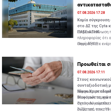
αντικατασταθ
07.08.2026 17:28
Καμία σύγκρουση 
στο ΔΣ της Cyta κ
ΠΑΣΕ-ΑΤΗΚ.
Στην ανακοίνωση 
πληροφορίας ότι ο
οποιαδήποτε ενέργ
Πηγή: ΚΥΠΕ
από τα εν λόγω αβ
άρει την εμπιστο
Κυβέρνησης".
Προωθείται σε
07.08.2026 17:11
Στους κοινωνικού
συνταξιοδοτική μ
Νίκου Χριστοδουλ
Σύμφωνα με πληρο
Μουσιούττα, και 
διαφόρων πτυχών 
σχετικού νομοθετή
Εντός Αυγούστου, 
συζήτησή του στο
Σώματος, στις 19 