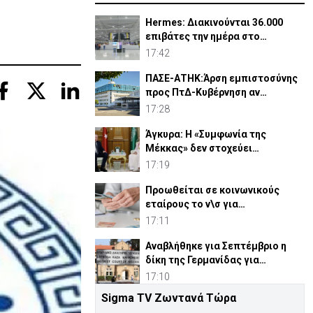
Hermes: Διακινούνται 36.000
επιβάτες την ημέρα στο
αεροδρόμιο Λάρνακας
17:42
ΠΑΣΕ-ΑΤΗΚ:Άρση εμπιστοσύνης
προς ΠτΔ-Κυβέρνηση αν
αντικατασταθεί ο Οικονομίδης
17:28
Άγκυρα: Η «Συμφωνία της
Μέκκας» δεν στοχεύει
συγκεκριμένο κράτος
17:19
Προωθείται σε κοινωνικούς
εταίρους το ν\σ για
συνταξιοδοτικό
17:11
Αναβλήθηκε για Σεπτέμβριο η
δίκη της Γερμανίδας για
σφετερισμό ε/κ περιουσιών
17:10
Sigma TV Ζωντανά Τώρα
Αστυνομία: 119 επαναπατρισμοί