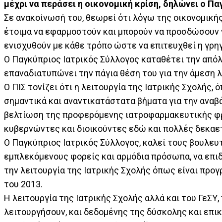
μέχρι να περάσει η οικονομική κρίση, δηλώνει ο Π
Σε ανακοίνωσή του, θεωρεί ότι λόγω της οικονομικής 
έτοιμα να εφαρμοστούν και μπορούν να προσδώσουν ν
ενισχυθούν με κάθε τρόπο ώστε να επιτευχθεί η γρη
Ο Παγκύπριος Ιατρικός Σύλλογος καταθέτει την απόλ
επαναδιατυπώνει την πάγια θέση του για την άμεση λ
Ο ΠΙΣ τονίζει ότι η λειτουργία της Ιατρικής Σχολής, 
σημαντικά και αναντικατάστατα βήματα για την αναβά
βελτίωση της προφερόμενης ιατροφαρμακευτικής φρο
κυβερνώντες και διοικούντες εδώ και πολλές δεκαετ
Ο Παγκύπριος Ιατρικός Σύλλογος, καλεί τους βουλευτ
εμπλεκόμενους φορείς και αρμόδια πρόσωπα, να επι
την λειτουργία της Ιατρικής Σχολής όπως είναι προ
του 2013.
Η λειτουργία της Ιατρικής Σχολής αλλά και του ΓεΣΥ,
λειτουργήσουν, και δεδομένης της δύσκολης και επι