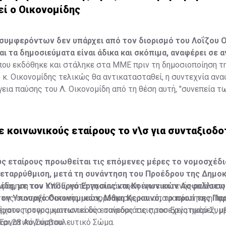
εί ο Οικονομίδης
συμφερόντων δεν υπάρχει από τον διορισμό του Λοΐζου 
αι τα δημοσιεύματα είναι άδικα και σκόπιμα, αναφέρει σε 
που εκδόθηκε και στάληκε στα ΜΜΕ πριν τη δημοσιοποίηση τ
 κ. Οικονομίδης τελικώς θα αντικατασταθεί, η συντεχνία ανα
εια παύσης του Λ. Οικονομίδη από τη θέση αυτή, "συνεπεία 
άσιμα και καθοδηγούμενα δημοσιεύματα θα αναγκάσει τη Συντ
σύνη προς το πρόσωπο του Προέδρου της Δημοκρατίας και τη
 κοινωνικούς εταίρους το ν\σ για συνταξιοδο
ς εταίρους προωθείται τις επόμενες μέρες το νομοσχέδιο
εταρρύθμιση, μετά τη συνάντηση του Προέδρου της Δημοκ
ίδη, με τον Υπουργό Εργασίας και Κοινωνικών Ασφαλίσεω
φόρηση του ΚΥΠΕ, κατά τη συνάντηση έγινε εκτενής ανάλυση
τον Υπουργό Οικονομικών, Μάκη Κεραυνό, το πρωί της Πα
της συνταξιοδοτικής μεταρρύθμισης και αποφασίστηκε η π
ματος στους κοινωνικούς εταίρους τις προσεχείς ημέρες, μ
έχουν προγραμματιστεί δύο συνεδριάσεις του Εργατικού Συμ
 Εργατικό Συμβουλευτικό Σώμα.
και 28 Αυγούστου.