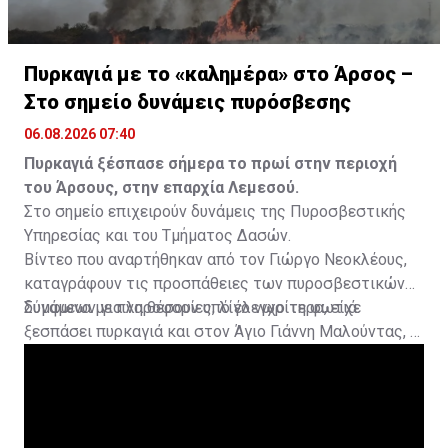
Πυρκαγιά με το «καλημέρα» στο Άρσος –
Στο σημείο δυνάμεις πυρόσβεσης
06.08.2026 07:40
Πυρκαγιά ξέσπασε σήμερα το πρωί στην περιοχή
του Άρσους, στην επαρχία Λεμεσού.
Στο σημείο επιχειρούν δυνάμεις της Πυροσβεστικής
Υπηρεσίας και του Τμήματος Δασών.
Βίντεο που αναρτήθηκαν από τον Γιώργο Νεοκλέους,
καταγράφουν τις προσπάθειες των πυροσβεστικών
δυνάμεων για να θέσουν υπό έλεγχο τη φωτιά.
Σύμφωνα με πληροφορίες, λίγο νωρίτερα, είχε
ξεσπάσει πυρκαγιά και στον Άγιο Γιάννη Μαλούντας, η
οποία κατασβέστηκε.