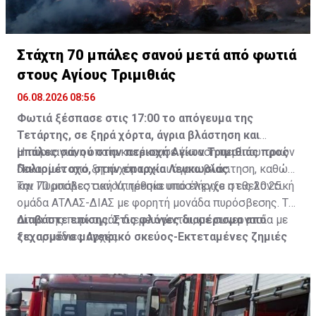
Στάχτη 70 μπάλες σανού μετά από φωτιά
στους Αγίους Τριμιθιάς
06.08.2026 08:56
Φωτιά ξέσπασε στις 17:00 το απόγευμα της
Τετάρτης, σε ξηρά χόρτα, άγρια βλάστηση και
μπάλες σανού στην περιοχή Αγίων Τριμιθιάς προς
Η πυρκαγιά, η οποία κατέκαυσε έκταση περίπου τριών
Παλιομέτοχο, στην επαρχία Λευκωσίας.
δεκαρίων από ξηρά χόρτα και άγρια βλάστηση, καθώς
και 70 μπάλες σανού, τέθηκε υπό έλεγχο στις 20:25.
Την Πυροσβεστική Υπηρεσία υποστήριξε η εθελοντική
ομάδα ΑΤΛΑΣ-ΔΙΑΣ με φορητή μονάδα πυρόσβεσης. Τα
αίτια της πυρκαγιάς διερευνώνται, σε συνεργασία με
Διαβάστε επίσης:
Στις φλόγες διαμέρισμα από
τις αρμόδιες Αρχές.
ξεχασμένο μαγειρικό σκεύος-Εκτεταμένες ζημιές