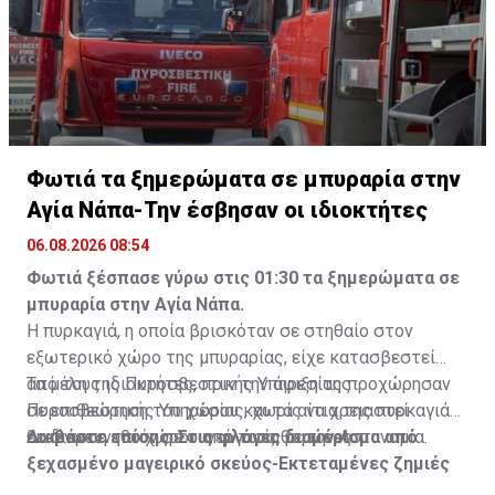
Φωτιά τα ξημερώματα σε μπυραρία στην
Αγία Νάπα-Την έσβησαν οι ιδιοκτήτες
06.08.2026 08:54
Φωτιά ξέσπασε γύρω στις 01:30 τα ξημερώματα σε
μπυραρία στην Αγία Νάπα.
Η πυρκαγιά, η οποία βρισκόταν σε στηθαίο στον
εξωτερικό χώρο της μπυραρίας, είχε κατασβεστεί
από τους ιδιοκτήτες, πριν την άφιξη της
Τα μέλη της Πυροσβεστικής Υπηρεσίας προχώρησαν
Πυροσβεστικής Υπηρεσίας, χωρίς να χρειαστεί
σε επιθεώρηση του χώρου και τα αίτια της πυρκαγιάς
εκκένωση του χώρου από τους θαμώνες.
θα διερευνηθούν σε συνεργασία με την Αστυνομία.
Διαβάστε επίσης:
Στις φλόγες διαμέρισμα από
ξεχασμένο μαγειρικό σκεύος-Εκτεταμένες ζημιές