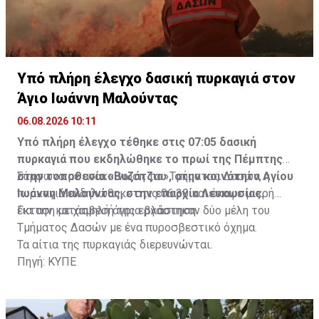
Υπό πλήρη έλεγχο δασική πυρκαγιά στον
Άγιο Ιωάννη Μαλούντας
06.08.2026 10:11
Υπό πλήρη έλεγχο τέθηκε στις 07:05 δασική
πυρκαγιά που εκδηλώθηκε το πρωί της Πέμπτης
στην τοποθεσία «Βυζάτζια», στην κοινότητα Αγίου
Σύμφωνα με ανακοίνωση του Τμήματος Δασών, η
Ιωάννη Μαλούντας, στην επαρχία Λευκωσίας.
πυρκαγιά εκδηλώθηκε στις 06:30 και έκαψε μικρή
έκταση με χαμηλή άγρια βλάστηση.
Για την κατάσβεσή της εργάστηκαν δύο μέλη του
Τμήματος Δασών με ένα πυροσβεστικό όχημα.
Τα αίτια της πυρκαγιάς διερευνώνται.
Πηγή: ΚΥΠΕ