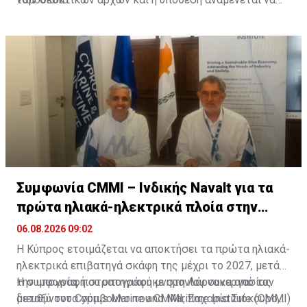
εξεταστεί από τα αρμόδια δικαστήρια.
Συμφωνία CMMI – Ινδικής Navalt για τα
πρώτα ηλιακά-ηλεκτρικά πλοία στην
Κύπρο
06.08.2026 09:02
Η Κύπρος ετοιμάζεται να αποκτήσει τα πρώτα ηλιακά-
ηλεκτρικά επιβατηγά σκάφη της μέχρι το 2027, μετά
την υπογραφή στρατηγικού μνημονίου συνεργασίας
Η συμφωνία, που υπογράφηκε στη Λάρνακα από τον
μεταξύ του Cyprus Marine and Maritime Institute (CMMI)
διευθύνοντα σύμβουλο του CMMI, Ζαχαρία Σιόκουρο,