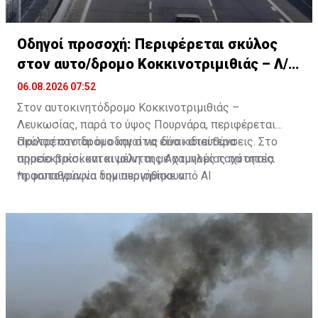
Οδηγοί προσοχή: Περιφέρεται σκύλος
στον αυτο/δρομο Κοκκινοτριμιθιάς – Λ/
σίας
06.08.2026 07:52
Στον αυτοκινητόδρομο Κοκκινοτριμιθιάς –
Λευκωσίας, παρά το ύψος Πουρνάρα, περιφέρεται
σκύλος στο δρόμο και στις δύο κατευθύνσεις. Στο
Προτρέπονται οι οδηγοί να είναι ιδιαίτερα
σημείο βρίσκονται μέλη της Αστυνομίας τα οποία
προσεκτικοί και κινούνται με χαμηλές ταχύτητες.
προσπαθούν να τον περιορίσουν.
*η φωτογραφία δημιουργήθηκε από ΑΙ