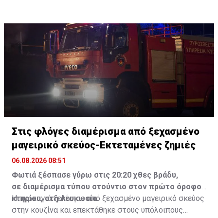
Στις φλόγες διαμέρισμα από ξεχασμένο
μαγειρικό σκεύος-Εκτεταμένες ζημιές
06.08.2026 08:51
Φωτιά ξέσπασε γύρω στις 20:20 χθες βράδυ,
σε διαμέρισμα τύπου στούντιο στον πρώτο όροφο
κτηρίου, στη Λευκωσία.
Η πυρκαγιά ξεκίνησε από ξεχασμένο μαγειρικό σκεύος
στην κουζίνα και επεκτάθηκε στους υπόλοιπους