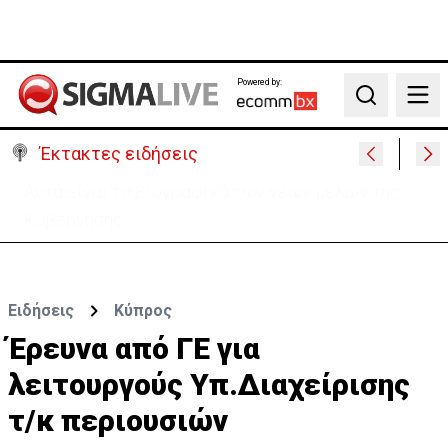
Powered by:
Search
Έκτακτες ειδήσεις
Χειροπέδες σε 37χρονο-Παρίστανε τον εισαγωγέα
αυτοκινήτων και άρπαξε €827,400
Ειδήσεις
Κύπρος
Έρευνα από ΓΕ για
λειτουργούς Υπ.Διαχείρισης
τ/κ περιουσιών