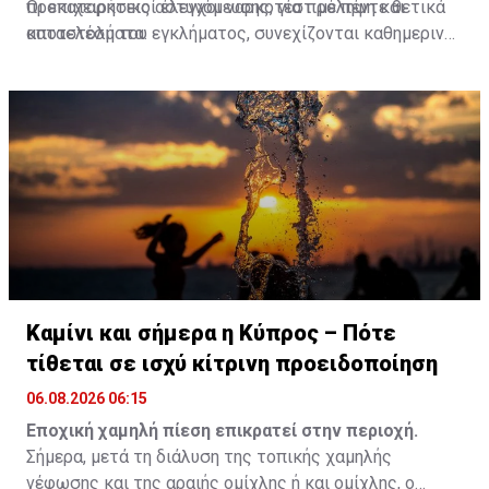
προκαταρκτικοί έλεγχοι ναρκοτέστ με πέντε θετικά
Οι επιχειρήσεις αστυνόμευσης, για πρόληψη και
αποτελέσματα.
καταστολή του εγκλήματος, συνεχίζονται καθημερινά,
με αυξημένη/ενισχυμένη αστυνομική παρουσία,
στοχευμένους ελέγχους και άμεση επιχειρησιακή
δράση, με σκοπό την αύξηση του αισθήματος
ασφάλειας των πολιτών/την προστασία των πολιτών
και τη διασφάλιση της δημόσιας τάξης.
Καμίνι και σήμερα η Κύπρος – Πότε
τίθεται σε ισχύ κίτρινη προειδοποίηση
06.08.2026 06:15
Εποχική χαμηλή πίεση επικρατεί στην περιοχή.
Σήμερα, μετά τη διάλυση της τοπικής χαμηλής
νέφωσης και της αραιής ομίχλης ή και ομίχλης, ο