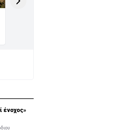
ί ένοχος»
όδιου