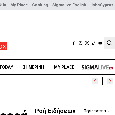
 In
My Place
Cooking
Sigmalive English
JobsCyprus
Sear
TODAY
ΣΗΜΕΡΙΝΗ
MY PLACE
;
Ροή Ειδήσεων
Περισσότερα