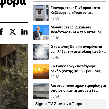
αφορά
Επανέρχεται η Πινδάρου κατά
Κυβέρνησης: «Γνωστό το
ανέκδοτο περι ΔΗΣΑΚΕΛ»
13:53
Μουσιούττας: Δικαίωση
πεσόντων 1974 ο τερματισμός
κατοχής και η απελευθέρωση
13:48
Ο τυφώνας Dolphin αναμένεται
να πλήξει την ανατολική κινεζική
ακτή
13:46
Το Χονγκ Κονγκ κατέγραψε
ρεκόρ ζέστης με 36,9 βαθμούς
Κελσίου
13:43
Λιάτσος: «Αυστηρές τιμωρίες για
όποιον δικαστή αποδειχθεί
ένοχος»
13:34
Sigma TV Ζωντανά Τώρα
ΦΩΤΟ: Καταζητείται 36χρονος