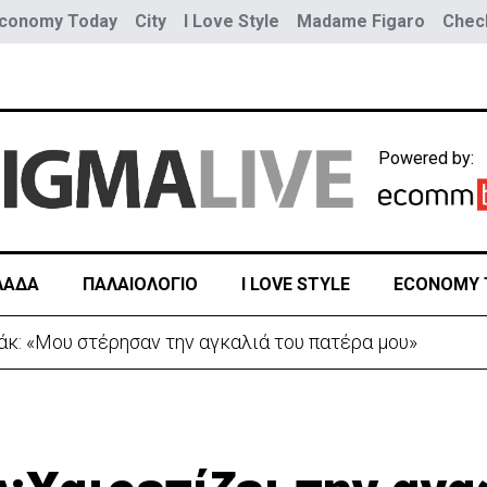
conomy Today
City
I Love Style
Madame Figaro
Check
Powered by:
ΛΑΔΑ
ΠΑΛΑΙΟΛΟΓΙΟ
I LOVE STYLE
ECONOMY 
Τουρκία προς Ουκρανία -Κίνηση με μήνυμα προς Μόσχα