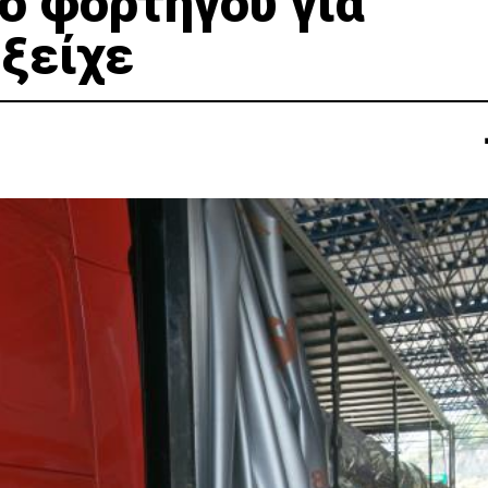
ό φορτηγού για
ξείχε