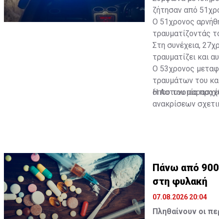
ζήτησαν από 51χρο
Ο 51χρονος αρνήθη
τραυματίζοντάς το
Στη συνέχεια, 27χ
τραυματίζει και αυ
Ο 53χρονος μεταφ
τραυμάτων του και
όπου του παρασχέθ
Η Αστυνομία προχ
ανακρίσεων σχετι
στην πρόκληση βα
παράνομης κατοχή
Πάνω από 900
στη φυλακή
07.08.2026 20:04
Πληθαίνουν οι π