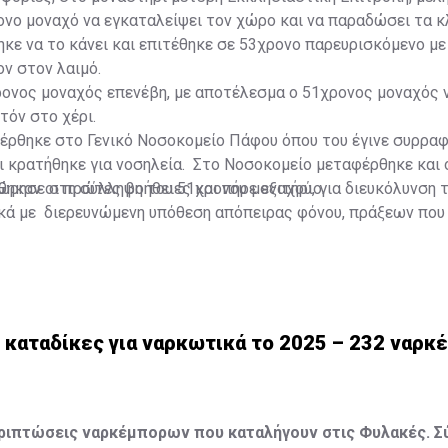
νο μοναχό να εγκαταλείψει τον χώρο και να παραδώσει τα κλ
κε να το κάνει και επιτέθηκε σε 53χρονο παρευρισκόμενο με 
ν στον λαιμό.
ρονος μοναχός επενέβη, με αποτέλεσμα ο 51χρονος μοναχός 
τόν στο χέρι.
έρθηκε στο Γενικό Νοσοκομείο Πάφου όπου του έγινε συρρα
 κρατήθηκε για νοσηλεία. Στο Νοσοκομείο μεταφέρθηκε και 
ηκαν οι πρώτες βοήθειες και πήρε εξιτήριο.
ώρησε στη σύλληψη του 51χρονου μοναχού, για διευκόλυνση 
κά με διερευνώμενη υπόθεση απόπειρας φόνου, πράξεων που
ριάς σωματικής βλάβης, τραυματισμού, μαχαιροφορίας, καθώ
ς και μεταφοράς επιθετικού όπλου.
 καταδίκες για ναρκωτικά το 2025 – 232 ναρκ
εριπτώσεις ναρκέμπορων που καταλήγουν στις Φυλακές. 