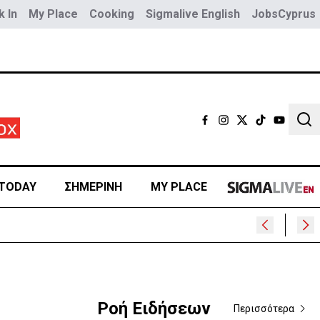
 In
My Place
Cooking
Sigmalive English
JobsCyprus
Sear
TODAY
ΣΗΜΕΡΙΝΗ
MY PLACE
Ροή Ειδήσεων
Περισσότερα