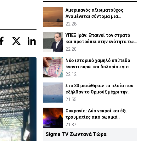
Αμερικανός αξιωματούχος:
Αναμένεται σύντομα μια
συμφωνία για Ορμούζ
22:28
ΥΠΕΞ Ιράν: Επαινεί τον στρατό
και προτρέπει στην ενότητα των
μουσουλμάνων
22:20
Νέο ιστορικό χαμηλό επίπεδο
έναντι ευρώ και δολαρίου για
τουρκική λίρα
22:12
Στα 33 μειώθηκαν τα πλοία που
εξήλθαν το Ορμούζ μέχρι την
Πέμπτη
21:55
Ουκρανία: Δύο νεκροί και έξι
τραυματίες από ρωσικά
πλήγματα
21:37
Sigma TV Ζωντανά Τώρα
ΗΠΑ: Η Γερουσία ενέκρινε νέες