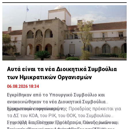
Αυτά είναι τα νέα Διοικητικά Συμβούλια
των Ημικρατικών Οργανισμών
06.08.2026 18:34
Εγκρίθηκαν από το Υπουργικό Συμβούλιο και
ανακοινώθηκαν τα νέα Διοικητικά Συμβούλια
ημικρατικών οργανισμών.
Σύμφωνα με ανακοίνωση της Προεδρίας πρόκειται για
τα ΔΣ του ΚΟΑ, του ΡΙΚ, του ΘΟΚ, του Συμβουλίου
Εγγραφής και Ελέγχου Εργοληπτών, Οικοδομικών και
Στον ΚΟΑ διορίστηκαν: Πρόεδρος ο Γιάννης Ιωάννου,