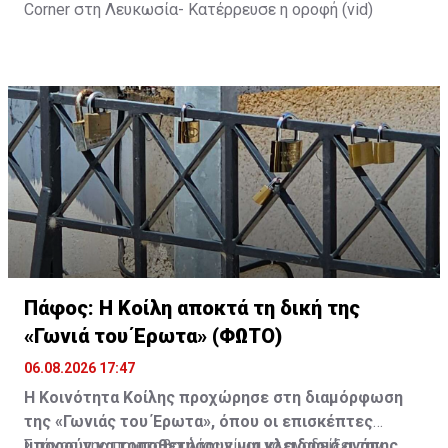
Corner στη Λευκωσία- Κατέρρευσε η οροφή (vid)
Πάφος: Η Κοίλη αποκτά τη δική της
«Γωνιά του Έρωτα» (ΦΩΤΟ)
06.08.2026 17:47
Η Κοινότητα Κοίλης προχώρησε στη διαμόρφωση
της «Γωνιάς του Έρωτα», όπου οι επισκέπτες
μπορούν να τοποθετήσουν μια κλειδαριά αγάπης,
Στόχος της πρωτοβουλίας είναι να αναδείξει την