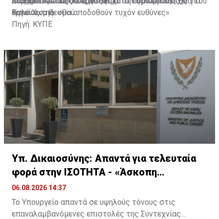
κοινωνία για τη συνεργασία κατά τη διάρκεια της
που βρίσκονται σε εξέλιξη.
παραμένουν ανοικτά, με στόχο την ομαλή συνέχεια του
Διαβάστε επίσης:
Στον Πάλμα το πόρισμα της ΕΦ για
θητείας της.
έργου του θεσμού.
Καλό Χωριό: «Θα αποδοθούν τυχόν ευθύνες»
Πηγή: ΚΥΠΕ
Υπ. Δικαιοσύνης: Απαντά για τελευταία
φορά στην ΙΣΟΤΗΤΑ - «Άσκοπη
απασχόληση»
06.08.2026 14:37
Το Υπουργείο απαντά σε υψηλούς τόνους στις
επαναλαμβανόμενες επιστολές της Συντεχνίας