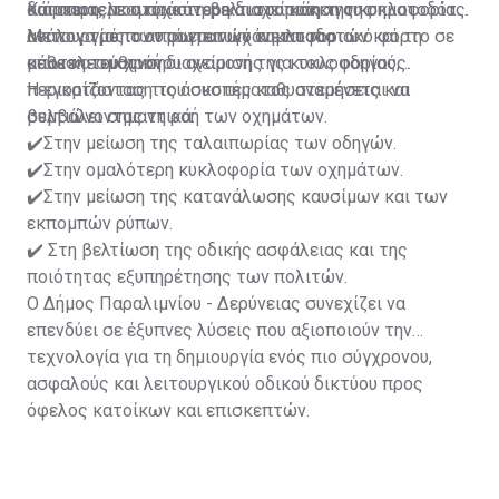
και αποτελεσματικότερη διαχείριση της κυκλοφορίας.
Κάππαρη, με στόχο τη βελτιστοποίηση της
διάρκειας του πράσινου και του κόκκινου σηματοδότη
λειτουργίας των φωτεινών σηματοδοτών και τη
ανάλογα με τον πραγματικό κυκλοφοριακό φόρτο σε
Με τον τρόπο αυτό επιτυγχάνεται πιο
μείωση του χρόνου αναμονής για τους οδηγούς.
κάθε κατεύθυνση.
αποτελεσματική διαχείριση της κυκλοφορίας,
περιορίζοντας τις άσκοπες καθυστερήσεις και
Η εγκατάσταση του συστήματος αναμένεται να
βελτιώνοντας τη ροή των οχημάτων.
συμβάλει σημαντικά:
✔️Στην μείωση της ταλαιπωρίας των οδηγών.
✔️Στην ομαλότερη κυκλοφορία των οχημάτων.
✔️Στην μείωση της κατανάλωσης καυσίμων και των
εκπομπών ρύπων.
✔️ Στη βελτίωση της οδικής ασφάλειας και της
ποιότητας εξυπηρέτησης των πολιτών.
Ο Δήμος Παραλιμνίου - Δερύνειας συνεχίζει να
επενδύει σε έξυπνες λύσεις που αξιοποιούν την
τεχνολογία για τη δημιουργία ενός πιο σύγχρονου,
ασφαλούς και λειτουργικού οδικού δικτύου προς
όφελος κατοίκων και επισκεπτών.