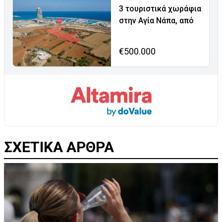
3 τουριστικά χωράφια
στην Αγία Νάπα, από
€500.000
ΣΧΕΤΙΚΑ ΑΡΘΡΑ