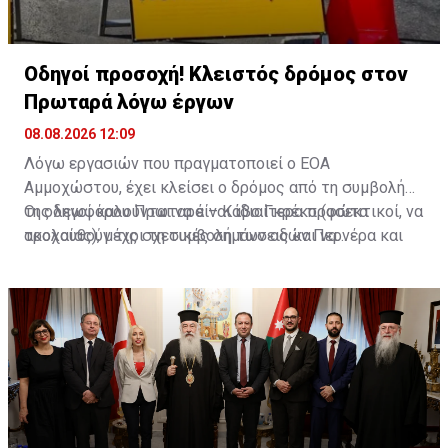
Οδηγοί προσοχή! Κλειστός δρόμος στον
Πρωταρά λόγω έργων
08.08.2026 12:09
Λόγω εργασιών που πραγματοποιεί ο ΕΟΑ
Αμμοχώστου, έχει κλείσει ο δρόμος από τη συμβολή
της λεωφόρου Πρωταρά – Κάβο Γκρέκο (φώτα
Οι οδηγοί καλούνται να είναι ιδιαίτερα προσεκτικοί, να
τροχαίας), μέχρι τη συμβολή των οδών Περνέρα και
ακολουθούν τις σχετικές σημάνσεις και να
Πινιάς.
χρησιμοποιούν εναλλακτικές διαδρομές για την
αποφυγή ταλαιπωρίας.