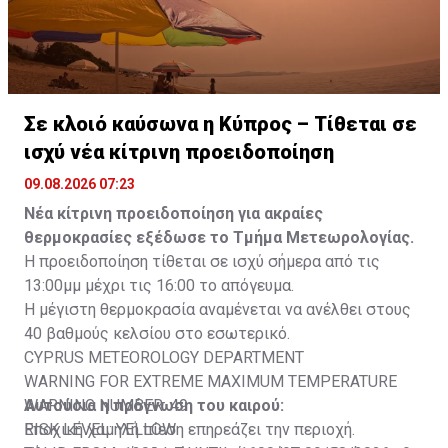
Σε κλοιό καύσωνα η Κύπρος – Τίθεται σε
ισχύ νέα κίτρινη προειδοποίηση
09.08.2026 07:23
Νέα κίτρινη προειδοποίηση για ακραίες
θερμοκρασίες εξέδωσε το Τμήμα Μετεωρολογίας.
Η προειδοποίηση τίθεται σε ισχύ σήμερα από τις
13:00μμ μέχρι τις 16:00 το απόγευμα.
Η μέγιστη θερμοκρασία αναμένεται να ανέλθει στους
40 βαθμούς κελσίου στο εσωτερικό.
CYPRUS METEOROLOGY DEPARTMENT
WARNING FOR EXTREME MAXIMUM TEMPERATURE
WARNING NUMBER: 49
Αυτούσια η πρόγνωση του καιρού:
RISK LEVEL: YELLOW
Εποχική χαμηλή πίεση επηρεάζει την περιοχή.