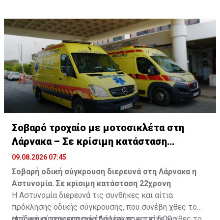
οδηγών.
Σοβαρό τροχαίο με μοτοσικλέτα στη
Λάρνακα – Σε κρίσιμη κατάσταση
22χρονη
09.08.2026 07:45
Σοβαρή οδική σύγκρουση διερευνά στη Λάρνακα η
Αστυνομία. Σε κρίσιμη κατάσταση 22χρονη
Η Αστυνομία διερευνά τις συνθήκες και αίτια
πρόκλησης οδικής σύγκρουσης, που συνέβη χθες το
απόγευμα στην επαρχία Λάρνακας και είχε ως
Η οδική σύγκρουση συνέβη λίγο πριν τις 5.00 χθες το