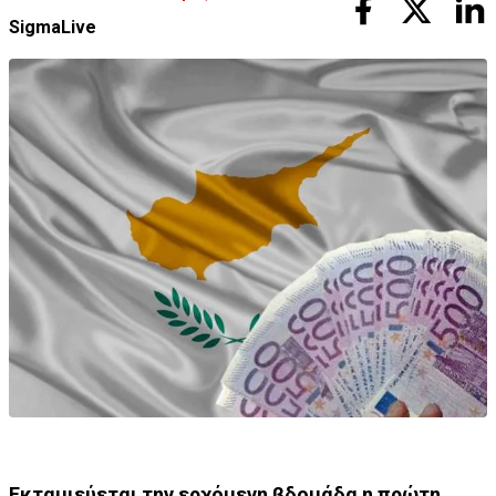
SigmaLive
Εκταμιεύεται την ερχόμενη βδομάδα η πρώτη