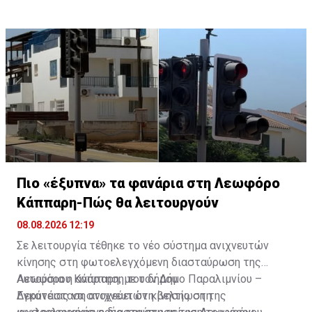
σεβόμαστε τους άλλους χρήστες του οδικού δικτύου
και να θυμόμαστε ότι κάθε επιλογή μας στον δρόμο
μπορεί να επηρεάσει ανθρώπινες ζωές», είπε.
Πιο «έξυπνα» τα φανάρια στη Λεωφόρο
Κάππαρη-Πώς θα λειτουργούν
08.08.2026 12:19
Σε λειτουργία τέθηκε το νέο σύστημα ανιχνευτών
κίνησης στη φωτοελεγχόμενη διασταύρωση της
Λεωφόρου Κάππαρη, με τον Δήμο Παραλιμνίου –
Αυτούσια η ανάρτηση του δήμου
Δερύνειας να στοχεύει στη βελτίωση της
Εγκατάσταση ανιχνευτών κίνησης στη