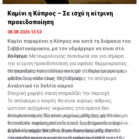
Καμίνι η Κύπρος – Σε ισχύ η κίτρινη
προειδοποίηση
08.08.2026 13:53
Καμίνι παραμένει η Κύπρος και κατά τη διάρκεια του
Σαββατοκύριακου, με τον υδράργυρο να είναι στο
κόκκινο.
Το Τμήμα Μετεωρολογίας ανανέωσε και για σήμερα
την κίτρινη προειδοποίηση για υψηλές θερμοκρασίες
σε περιοχές του εσωτερικού, με το θερμόμετρο να
Η προειδοποίηση τέθηκε σε ισχύ στη μία το μεσημέρι
φθάνει και πάλι τους 40 βαθμούς.
και θα διαρκέσει έως τις τέσσερις το απόγευμα.
Αναλυτικά το δελτίο καιρού
Εποχική χαμηλή πίεση επηρεάζει την περιοχή.
Το απόγευμα ο καιρός θα είναι κυρίως αίθριος,
ωστόσο αυξημένες νεφώσεις στα ορεινά δεν
αποκλείεται να δώσουν μεμονωμένη βροχή. Οι άνεμοι
Απόψε ο καιρός θα είναι κυρίως αίθριος, ωστόσο
θα πνέουν κυρίως νοτιοδυτικοί ως βορειοδυτικοί
τοπικά θα παρατηρούνται κατά διαστήματα αυξημένες
ασθενείς μέχρι μέτριοι, 3 με 4 μποφόρ, και τοπικά
χαμηλές νεφώσεις. Κατά τις αυγινές ώρες, δεν
Αύριο ο καιρός θα είναι γενικά κυρίως αίθριος. Οι
μέτριοι μέχρι ισχυροί, 4 με 5 μποφόρ. Η θάλασσα θα
αποκλείεται να σχηματιστεί αραιή ομίχλη ή ομίχλη,
άνεμοι θα πνέουν κυρίως νοτιοδυτικοί ως