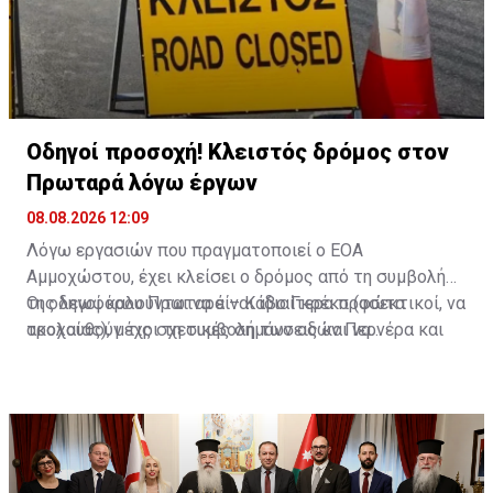
Οδηγοί προσοχή! Κλειστός δρόμος στον
Πρωταρά λόγω έργων
08.08.2026 12:09
Λόγω εργασιών που πραγματοποιεί ο ΕΟΑ
Αμμοχώστου, έχει κλείσει ο δρόμος από τη συμβολή
της λεωφόρου Πρωταρά – Κάβο Γκρέκο (φώτα
Οι οδηγοί καλούνται να είναι ιδιαίτερα προσεκτικοί, να
τροχαίας), μέχρι τη συμβολή των οδών Περνέρα και
ακολουθούν τις σχετικές σημάνσεις και να
Πινιάς.
χρησιμοποιούν εναλλακτικές διαδρομές για την
αποφυγή ταλαιπωρίας.