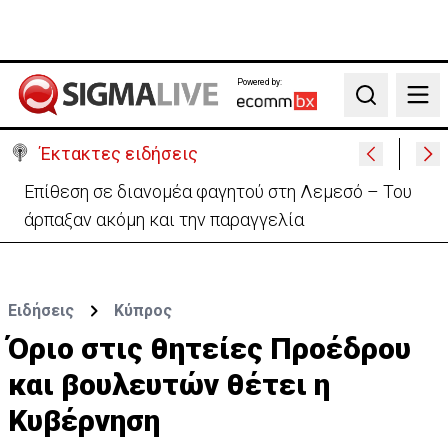
Powered by:
Search
Έκτακτες ειδήσεις
Ο στρατηγός του Τραμπ «αναζητά διέξοδο» από τον
πόλεμο με το Ιράν
Ειδήσεις
Κύπρος
Όριο στις θητείες Προέδρου
και βουλευτών θέτει η
Κυβέρνηση