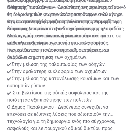
κυκλοφοριακής ροής και στη μείωση του χρόνου
φωτοελεγχόμενη διασταύρωση της Λεωφόρου
αναμονής των οδηγών. Οι αισθητήρες προσαρμόζουν
Κάππαρη.
Ο Δήμος Παραλιμνίου - Δερύνειας ενημερώνει το κοινό
τη διάρκεια των φωτεινών σηματοδοτών ανάλογα με
ότι ολοκληρώθηκε η εγκατάσταση ανιχνευτών κίνησης
την πραγματική κίνηση, συμβάλλοντας σε ομαλότερη
στη φωτοελεγχόμενη διασταύρωση της Λεωφόρου
Οι νέοι αισθητήρες επιτρέπουν την προσαρμογή της
και αποτελεσματικότερη διαχείριση της κυκλοφορίας.
Κάππαρη, με στόχο τη βελτιστοποίηση της
διάρκειας του πράσινου και του κόκκινου σηματοδότη
λειτουργίας των φωτεινών σηματοδοτών και τη
ανάλογα με τον πραγματικό κυκλοφοριακό φόρτο σε
Με τον τρόπο αυτό επιτυγχάνεται πιο
μείωση του χρόνου αναμονής για τους οδηγούς.
κάθε κατεύθυνση.
αποτελεσματική διαχείριση της κυκλοφορίας,
περιορίζοντας τις άσκοπες καθυστερήσεις και
Η εγκατάσταση του συστήματος αναμένεται να
βελτιώνοντας τη ροή των οχημάτων.
συμβάλει σημαντικά:
✔️Στην μείωση της ταλαιπωρίας των οδηγών.
✔️Στην ομαλότερη κυκλοφορία των οχημάτων.
✔️Στην μείωση της κατανάλωσης καυσίμων και των
εκπομπών ρύπων.
✔️ Στη βελτίωση της οδικής ασφάλειας και της
ποιότητας εξυπηρέτησης των πολιτών.
Ο Δήμος Παραλιμνίου - Δερύνειας συνεχίζει να
επενδύει σε έξυπνες λύσεις που αξιοποιούν την
τεχνολογία για τη δημιουργία ενός πιο σύγχρονου,
ασφαλούς και λειτουργικού οδικού δικτύου προς