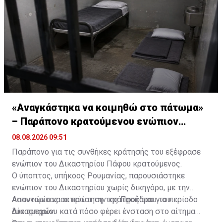
«Αναγκάστηκα να κοιμηθώ στο πάτωμα»
– Παράπονο κρατούμενου ενώπιον
Δικαστηρίου
08.08.2026 09:51
Παράπονο για τις συνθήκες κράτησής του εξέφρασε
ενώπιον του Δικαστηρίου Πάφου κρατούμενος.
Ο ύποπτος, υπήκοος Ρουμανίας, παρουσιάστηκε
ενώπιον του Δικαστηρίου χωρίς δικηγόρο, με την
Αστυνομία να αιτείται την κράτησή του για περίοδο
Απαντώντας σε ερώτηση της Προέδρου του
δύο ημερών.
Δικαστηρίου κατά πόσο φέρει ένσταση στο αίτημα