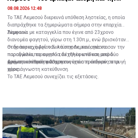
παραγγελία
08.08.2026 12:48
Το ΤΑΕ Λεμεσού διερευνά υπόθεση ληστείας, η οποία
διαπράχθηκε τα ξημερώματα σήμερα στην επαρχία
Λεμεσού.
Σύμφωνα με καταγγελία που έγινε από 23χρονο
διανομέα φαγητού, γύρω στη 1.30π.μ., ενώ βρισκόταν
στην περιοχή Αγίου Συλά στη Λεμεσό, για να
Οι δράστες, αφού τον κτύπησαν, του απέσπασαν την
παραδώσει παραγγελία, δέχθηκε επίθεση από δύο
παραγγελία, το κινητό του τηλέφωνο και μικρό
άγνωστα νεαρά πρόσωπα.
χρηματικό ποσό, και στη συνέχεια τράπηκαν σε φυγή
Από την επίθεση ο 23χρονος υπέστη εκδορές στα
προς άγνωστη κατεύθυνση.
χέρια.
Το ΤΑΕ Λεμεσού συνεχίζει τις εξετάσεις.