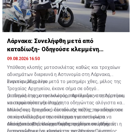
Λάρνακα: Συνελήφθη μετά από
καταδίωξη- Οδηγούσε κλεμμένη
μοτοσικλέτα
09.08.2026 16:50
Υπόθεση κλοπής μοτοσικλέτας καθώς και τροχαίων
αδικημάτων διερευνά η Αστυνομία στη Λάρνακα,
εναντίον 36χρονου.
Συγκεκριμένα, λίγο μετά το μεσημέρι χθες, μέλος της
Τροχαίας Αρχηγείου, έκανε σήμα σε οδηγό
μοτοσικλέτας στην λεωφόρο Αρτέμιδος στη Λάρνακα,
Ο οδηγός της μοτοσικλέτας, παρέλειψε να σταματήσει
να σταματήσει για έλεγχο.
και αφού ανέπτυξε ταχύτητα οδηγώντας αλόγιστα και
επικίνδυνα στο οδικό δίκτυο της πόλης, προσέκρουσε
Μέλος της Τροχαίας, καταδίωξε πεζός τον οδηγό τον
σε κιγκλίδωμα με αποτέλεσμα η μοτοσικλέτα να
οποίο συνέλαβε στην συνέχεια για αυτόφωρα
ακινητοποιηθεί, ενώ ο οδηγός τράπηκε σε φυγή.
αδικήματα. Από έλεγχο των στοιχείων του οδηγού,
Από εξετάσεις που ακολούθησαν, διαπιστώθηκε ότι η
διαπιστώθηκε ότι επρόκειτο για 36χρονο, ο οποίος
μοτοσικλέτα είχε κλαπεί την περασμένη Πέμπτη