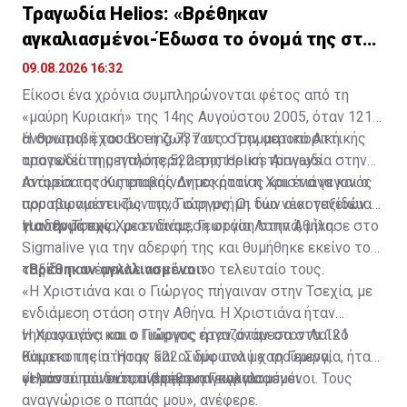
Τραγωδία Helios: «Βρέθηκαν
αγκαλιασμένοι-Έδωσα το όνομά της στην
κόρη μου»
09.08.2026 16:32
Είκοσι ένα χρόνια συμπληρώνονται φέτος από τη
«μαύρη Κυριακή» της 14ης Αυγούστου 2005, όταν 121
άνθρωποι έχασαν τη ζωή τους στην αεροπορική
Η συντριβή του Boeing 737 στο Γραμματικό Αττικής
τραγωδία της πτήσης 522 της Helios Airways.
αποτελεί τη μεγαλύτερη αεροπορική τραγωδία στην
ιστορία της Κυπριακής Δημοκρατίας και ένα γεγονός
Ανάμεσα στους επιβαίνοντες ήταν η Χριστιάνα και ο
που παραμένει ζωντανό στη μνήμη των οικογενειών
αρραβωνιαστικός της, Γιώργος. Οι δύο νέοι ταξίδευαν
των θυμάτων.
για την Τσεχία, με ενδιάμεση στάση στην Αθήνα.
Η αδερφή της Χριστιάνας, Γεωργία Λαππά, μίλησε στο
Sigmalive για την αδερφή της και θυμήθηκε εκείνο το
ταξίδι που έμελλε να είναι το τελευταίο τους.
«Βρέθηκαν αγκαλιασμένοι»
«Η Χριστιάνα και ο Γιώργος πήγαιναν στην Τσεχία, με
ενδιάμεση στάση στην Αθήνα. Η Χριστιάνα ήταν
νηπιαγωγός και ο Γιώργος εργαζόταν στον Λαϊκό
Η Χριστιάνα και ο Γιώργος ήταν ανάμεσα στα 121
Καφεκοπτείο. Ήταν και οι δύο πολύ χαρούμενα,
θύματα της πτήσης 522. Σύμφωνα με τη Γεωργία, ήταν
γελαστά παιδιά», ανέφερε η Γεωργία.
οι μόνοι που εντοπίστηκαν αγκαλιασμένοι.
«Ήταν οι μόνοι που βρέθηκαν αγκαλιασμένοι. Τους
αναγνώρισε ο παπάς μου», ανέφερε.