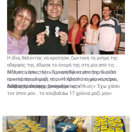
Η ίδια, θέλοντας να κρατήσει ζωντανή τη μνήμη της
αδερφής της, έδωσε το όνομά της στη μία από τις
δίδυμες κόρες της. «Προσπαθώ να μην ξεχνώ αυτά
Μάλιστα, όπως λέει, η μικρή Χριστιάνα της θυμίζει
που περάσαμε μαζί, γι’ αυτό έβγαλα τη μία κόρη μου,
αρκετά την αδερφή της. «Η Χριστιάνα φέρνει πάρα
δίδυμη, Χριστιάνα», ανέφερε.
πολύ της αδερφής μου», σημείωσε.
Διαβάστε επίσης:
Τραγωδία της «Ήλιος»: Έχω χάσει
τον ύπνο μου… το κουβαλάω 17 χρόνια μαζί μου»