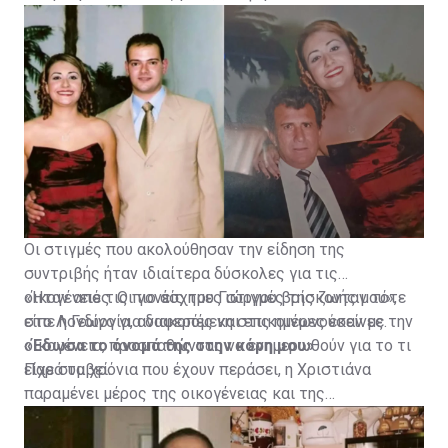
Οι στιγμές που ακολούθησαν την είδηση της
συντριβής ήταν ιδιαίτερα δύσκολες για τις
οικογένειες. Οι γονείς του Γιώργου βρίσκονταν τότε
«Ήταν από τις πιο άσχημες στιγμές της ζωής μου»,
στο Λονδίνο για διακοπές και επικοινωνούσαν με την
είπε η Γεωργία, αναφερόμενη στις ημέρες εκείνες.
οικογένεια, προσπαθώντας να ενημερωθούν για το τι
«Έδωσα το όνομά της στην κόρη μου»
είχε συμβεί.
Παρά τα χρόνια που έχουν περάσει, η Χριστιάνα
παραμένει μέρος της οικογένειας και της
καθημερινότητας της Γεωργίας.