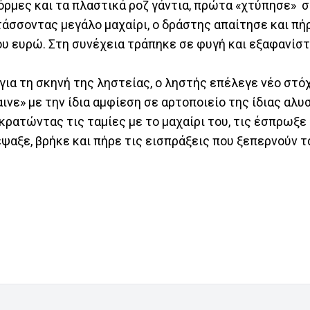
όρμες και τα πλαστικά ροζ γάντια, πρώτα «χτύπησε» στ
άσσοντας μεγάλο μαχαίρι, ο δράστης απαίτησε και πήρ
ου ευρώ. Στη συνέχεια τράπηκε σε φυγή και εξαφανίστ
για τη σκηνή της ληστείας, ο ληστής επέλεγε νέο στό
ινε» με την ίδια αμφίεση σε αρτοποιείο της ίδιας αλυ
ρατώντας τις ταμίες με το μαχαίρι του, τις έσπρωξε 
ψαξε, βρήκε και πήρε τις εισπράξεις που ξεπερνούν τ