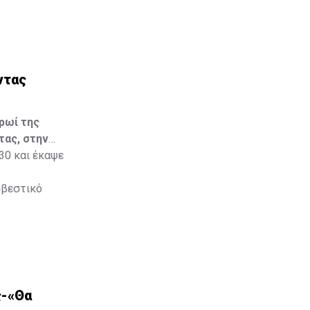
ντας
ρωί της
τας, στην
30 και έκαψε
σβεστικό
ς-«Θα