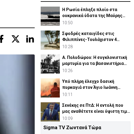
Η Ρωσία έπληξε πλοίο στα
ουκρανικά ύδατα της Μαύρης
Θάλασσας-Ένας νεκρός
10:50
Σφοδρές καταιγίδες στις
Φιλιππίνες-Τουλάχιστον 4
άνθρωποι έχασαν τη ζωή τους
10:28
Α. Πολυδώρου: Η συγκλονιστική
μαρτυρία για τα βασανιστήρια
που υπέστη το 1974
10:26
Υπό πλήρη έλεγχο δασική
πυρκαγιά στον Άγιο Ιωάννη
Μαλούντας
10:11
Σενέκης σε ΠτΔ: Η εντολή που
μας αναθέτετε είναι ύψιστη τιμή
αλλά και ευθύνη
10:09
Sigma TV Ζωντανά Τώρα
Αυτά είναι τα βιογραφικά των