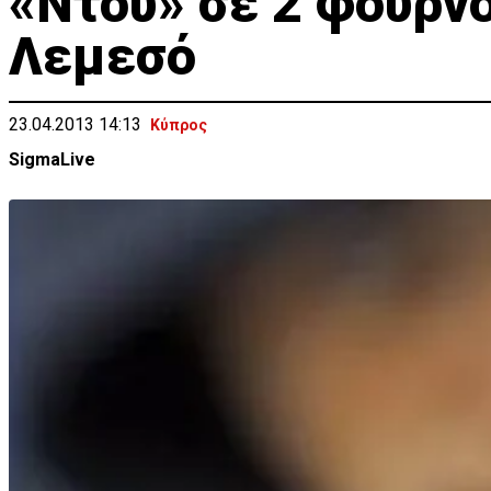
«Ντου» σε 2 φούρν
Λεμεσό
23.04.2013 14:13
Κύπρος
SigmaLive