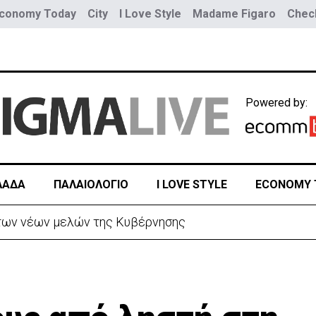
conomy Today
City
I Love Style
Madame Figaro
Check
Powered by:
ΛΑΔΑ
ΠΑΛΑΙΟΛΟΓΙΟ
I LOVE STYLE
ECONOMY 
ρίστανε τον εισαγωγέα αυτοκινήτων και άρπαξε €827,