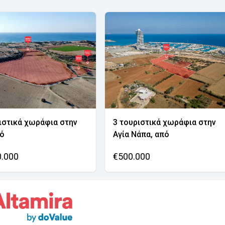
ιστικά χωράφια στην
3 τουριστικά χωράφια στην
νό
Αγία Νάπα, από
0.000
€500.000