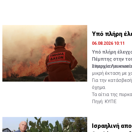
Υπό πλήρη έλ
06.08.2026 10:11
Υπό πλήρη έλεγχο
Πέμπτης στην τοπ
επαρχία Λευκωσία
Σύμφωνα με ανακο
μικρή έκταση με χ
Για την κατάσβεσ
όχημα.
Τα αίτια της πυρκ
Πηγή: ΚΥΠΕ
Ισραηλινή απ