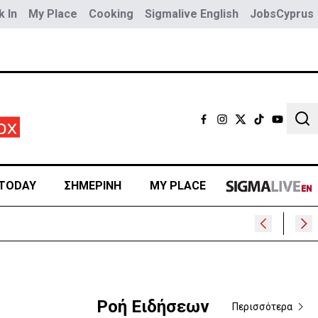
 In
My Place
Cooking
Sigmalive English
JobsCyprus
Sear
TODAY
ΣΗΜΕΡΙΝΗ
MY PLACE
400
Ροή Ειδήσεων
Περισσότερα