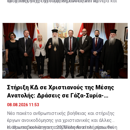
τροχαίας), μέχρι τη συμβολή των οδών Περνέρα και
ακολουθούν τις σχετικές σημάνσεις και να
Πινιάς.
χρησιμοποιούν εναλλακτικές διαδρομές για την
αποφυγή ταλαιπωρίας.
Στήριξη ΚΔ σε Χριστιανούς της Μέσης
Ανατολής: Δράσεις σε Γάζα-Συρία-
Ιορδανία
08.08.2026 11:53
Νέο πακέτο ανθρωπιστικής βοήθειας και στήριξης
έργων ανοικοδόμησης για χριστιανικές και άλλες
ευάλωτες κοινότητες στη Μέση Ανατολή προωθεί η
H
πρωτοβουλί
α για το 2026 υλοποιείται μέσω του