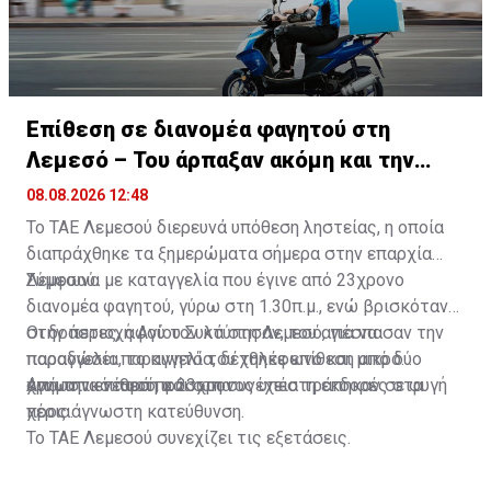
Επίθεση σε διανομέα φαγητού στη
Λεμεσό – Του άρπαξαν ακόμη και την
παραγγελία
08.08.2026 12:48
Το ΤΑΕ Λεμεσού διερευνά υπόθεση ληστείας, η οποία
διαπράχθηκε τα ξημερώματα σήμερα στην επαρχία
Λεμεσού.
Σύμφωνα με καταγγελία που έγινε από 23χρονο
διανομέα φαγητού, γύρω στη 1.30π.μ., ενώ βρισκόταν
στην περιοχή Αγίου Συλά στη Λεμεσό, για να
Οι δράστες, αφού τον κτύπησαν, του απέσπασαν την
παραδώσει παραγγελία, δέχθηκε επίθεση από δύο
παραγγελία, το κινητό του τηλέφωνο και μικρό
άγνωστα νεαρά πρόσωπα.
χρηματικό ποσό, και στη συνέχεια τράπηκαν σε φυγή
Από την επίθεση ο 23χρονος υπέστη εκδορές στα
προς άγνωστη κατεύθυνση.
χέρια.
Το ΤΑΕ Λεμεσού συνεχίζει τις εξετάσεις.