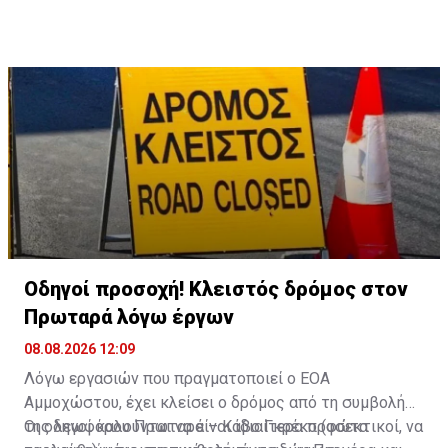
Οδηγοί προσοχή! Κλειστός δρόμος στον
Πρωταρά λόγω έργων
08.08.2026 12:09
Λόγω εργασιών που πραγματοποιεί ο ΕΟΑ
Αμμοχώστου, έχει κλείσει ο δρόμος από τη συμβολή
της λεωφόρου Πρωταρά – Κάβο Γκρέκο (φώτα
Οι οδηγοί καλούνται να είναι ιδιαίτερα προσεκτικοί, να