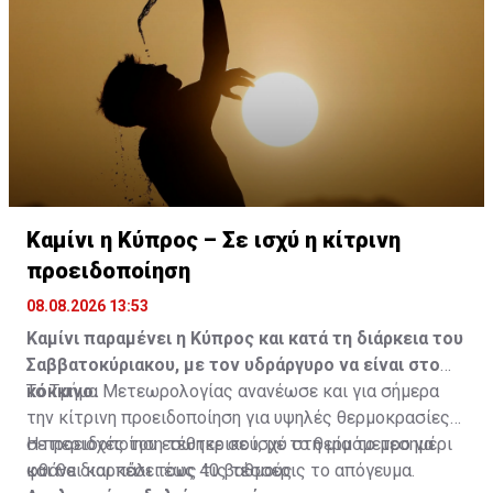
Καμίνι η Κύπρος – Σε ισχύ η κίτρινη
προειδοποίηση
08.08.2026 13:53
Καμίνι παραμένει η Κύπρος και κατά τη διάρκεια του
Σαββατοκύριακου, με τον υδράργυρο να είναι στο
κόκκινο.
Το Τμήμα Μετεωρολογίας ανανέωσε και για σήμερα
την κίτρινη προειδοποίηση για υψηλές θερμοκρασίες
σε περιοχές του εσωτερικού, με το θερμόμετρο να
Η προειδοποίηση τέθηκε σε ισχύ στη μία το μεσημέρι
φθάνει και πάλι τους 40 βαθμούς.
και θα διαρκέσει έως τις τέσσερις το απόγευμα.