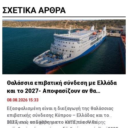
ΣΧΕΤΙΚΑ ΑΡΘΡΑ
Θαλάσσια επιβατική σύνδεση με Ελλάδα
και το 2027- Αποφασίζουν αν θα
συνεχίσει
08.08.2026 15:33
Εξασφαλισμένη είναι η διεξαγωγή της θαλάσσιας
επιβατικής σύνδεσης Κύπρου – Ελλάδας και το
2027, ενώ απόφαση για το κατά πόσον θα
Μιλώντας το Σάββατο στο ΚΥΠΕ, ο κ. Αλιούρης