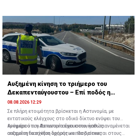
Αυξημένη κίνηση το τριήμερο του
Δεκαπενταύγουστου – Επί ποδός η
Αστυνομία
08.08.2026 12:29
Σε πλήρη ετοιμότητα βρίσκεται η Αστυνομία, με
εντατικούς ελέγχους στο οδικό δίκτυο ενόψει του
τριημέρου του Δεκαπενταύγουστου, καθώς αναμένεται
Ανέφερε ότι η Αστυνομία έχει εκπονήσει τα
αυξημένη διακίνηση οχημάτων τόσο στους
απαραίτητα σχέδια δράσης και θα βρίσκεται στους