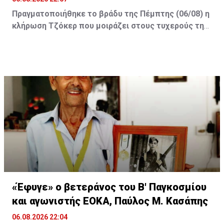
Πραγματοποιήθηκε το βράδυ της Πέμπτης (06/08) η
κλήρωση Τζόκερ που μοιράζει στους τυχερούς της
πρώτης κατηγορίας τουλάχιστον €2.500.000.
Οι τυχεροί αριθμοί της αποψινής κλήρωσης είναι: 16,
13, 1, 30, 7 και Τζόκερ: 15
«Έφυγε» ο βετεράνος του Β' Παγκοσμίου
και αγωνιστής ΕΟΚΑ, Παύλος Μ. Κασάπης
06.08.2026 22:04