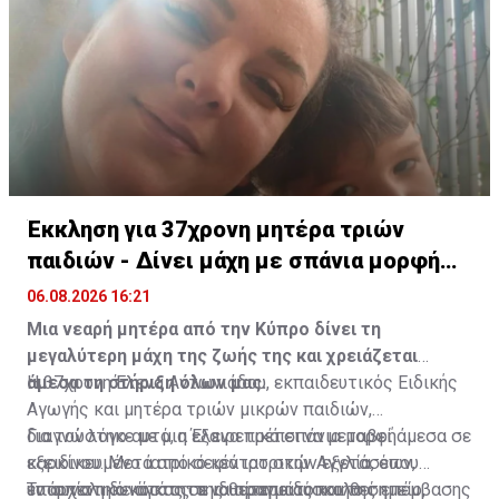
αξία.
με στόχο την ανάδειξη της σημασίας του για την
πολιτιστική κληρονομιά της Κύπρου.
Έκκληση για 37χρονη μητέρα τριών
παιδιών - Δίνει μάχη με σπάνια μορφή
καρκίνου
06.08.2026 16:21
Μια νεαρή μητέρα από την Κύπρο δίνει τη
μεγαλύτερη μάχη της ζωής της και χρειάζεται
άμεσα τη στήριξη όλων μας.
Η 37χρονη Έλενα Αντωνιάδου, εκπαιδευτικός Ειδικής
Αγωγής και μητέρα τριών μικρών παιδιών,
διαγνώστηκε με μια εξαιρετικά σπάνια μορφή
Για τον λόγο αυτό, η Έλενα πρέπει να μεταβεί άμεσα σε
καρκίνου. Μετά από σειρά ιατρικών εξετάσεων,
εξειδικευμένο ιατρικό κέντρο στην Αγγλία, όπου
εντοπίστηκε όγκος σε ιδιαίτερα δύσκολο σημείο,
υπάρχει η δυνατότητα να πραγματοποιηθεί η
Το συνολικό κόστος της θεραπείας και της επέμβασης