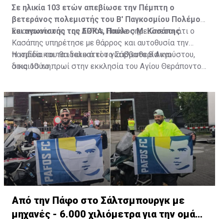
Σε ηλικία 103 ετών απεβίωσε την Πέμπτη ο
βετεράνος πολεμιστής του Β' Παγκοσμίου Πολέμου
και αγωνιστής της ΕΟΚΑ, Παύλος Μ. Κασάπης.
Σε ανακοίνωση του ARTos House σημειώνεται ότι ο
Κασάπης υπηρέτησε με θάρρος και αυτοθυσία την
πατρίδα και τα ιδανικά του για ελευθερία και
Η κηδεία του θα τελεστεί το Σάββατο 8 Αυγούστου,
δικαιοσύνη.
στις 10 το πρωί στην εκκλησία του Αγίου Θεράποντος
στον Λυθροδόντα.
Πηγή: ΚΥΠΕ
Από την Πάφο στο Σάλτσμπουργκ με
μηχανές - 6.000 χιλιόμετρα για την ομάδα