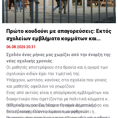
Πρώτο κουδούνι με απαγορεύσεις: Εκτός
σχολείων εμβλήματα κομμάτων και
ομάδων
06.08.2026 20:31
Σχεδόν ένας μήνας μας χωρίζει από την έναρξη της
νέας σχολικής χρονιάς.
Οι μαθητές επιστρέφουν στα θρανία και η αγορά των
σχολικών ειδών έχει την τιμητική της.
Υπάρχουν, ωστόσο, κανόνες στα σχολεία που γονείς
και μαθητές οφείλουν να γνωρίζουν.
Ένας από αυτούς είναι η απαγόρευση εμβλημάτων και
διακριτικών που σχετίζονται με πολιτικά κόμματα και
αθλητικά σωματεία, τόσο στη σχολική στολή όσο και
Ο Πρόεδρος του Συνδέσμου Γονέων Δημοτικής
στα προσωπικά αντικείμενα των μαθητών.
Εκπαίδευσης, Γιάννος Ιωάννου, αναφέρει ότι η
συγκεκριμένη πρακτική εφαρμόζεται εδώ και χρόνια
Οι γονείς συμμορφώνονται με τη συγκεκριμένη οδηγία