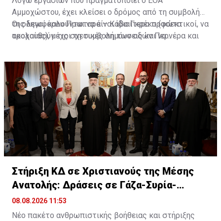
Λόγω εργασιών που πραγματοποιεί ο ΕΟΑ
Αμμοχώστου, έχει κλείσει ο δρόμος από τη συμβολή
της λεωφόρου Πρωταρά – Κάβο Γκρέκο (φώτα
Οι οδηγοί καλούνται να είναι ιδιαίτερα προσεκτικοί, να
τροχαίας), μέχρι τη συμβολή των οδών Περνέρα και
ακολουθούν τις σχετικές σημάνσεις και να
Πινιάς.
χρησιμοποιούν εναλλακτικές διαδρομές για την
αποφυγή ταλαιπωρίας.
Στήριξη ΚΔ σε Χριστιανούς της Μέσης
Ανατολής: Δράσεις σε Γάζα-Συρία-
Ιορδανία
08.08.2026 11:53
Νέο πακέτο ανθρωπιστικής βοήθειας και στήριξης