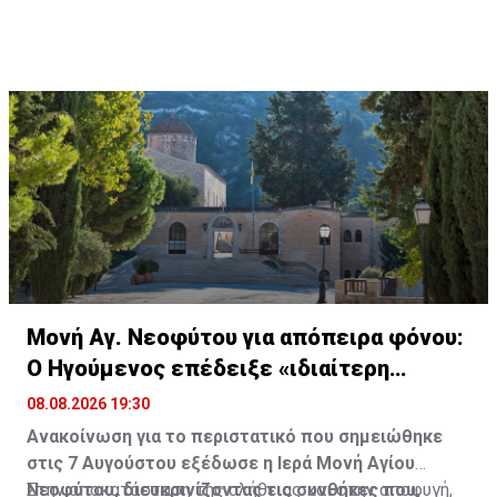
κάθε πολίτης και επισκέπτης θα μπορεί να κινείται
στην Πάφο με ασφάλεια και χωρίς φόβο.
Μονή Αγ. Νεοφύτου για απόπειρα φόνου:
Ο Ηγούμενος επέδειξε «ιδιαίτερη
υπομονή»
08.08.2026 19:30
Ανακοίνωση για το περιστατικό που σημειώθηκε
στις 7 Αυγούστου εξέδωσε η Ιερά Μονή Αγίου
Νεοφύτου, διευκρινίζοντας τις συνθήκες που,
Στην αποκατάσταση της αλήθειας και στην αποφυγή,