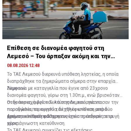
Επίθεση σε διανομέα φαγητού στη
Λεμεσό – Του άρπαξαν ακόμη και την
παραγγελία
08.08.2026 12:48
Το ΤΑΕ Λεμεσού διερευνά υπόθεση ληστείας, η οποία
διαπράχθηκε τα ξημερώματα σήμερα στην επαρχία
Λεμεσού.
Σύμφωνα με καταγγελία που έγινε από 23χρονο
διανομέα φαγητού, γύρω στη 1.30π.μ., ενώ βρισκόταν
στην περιοχή Αγίου Συλά στη Λεμεσό, για να
Οι δράστες, αφού τον κτύπησαν, του απέσπασαν την
παραδώσει παραγγελία, δέχθηκε επίθεση από δύο
παραγγελία, το κινητό του τηλέφωνο και μικρό
άγνωστα νεαρά πρόσωπα.
χρηματικό ποσό, και στη συνέχεια τράπηκαν σε φυγή
Από την επίθεση ο 23χρονος υπέστη εκδορές στα
προς άγνωστη κατεύθυνση.
χέρια.
Το ΤΑΕ Λεμεσού συνεχίζει τις εξετάσεις.