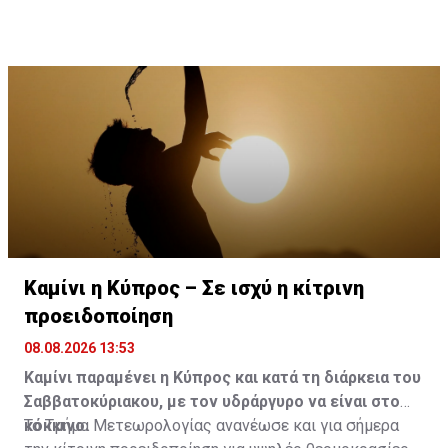
περιόδου, τουλάχιστον μέχρι την Τετάρτη.
Καμίνι η Κύπρος – Σε ισχύ η κίτρινη
προειδοποίηση
08.08.2026 13:53
Καμίνι παραμένει η Κύπρος και κατά τη διάρκεια του
Σαββατοκύριακου, με τον υδράργυρο να είναι στο
κόκκινο.
Το Τμήμα Μετεωρολογίας ανανέωσε και για σήμερα