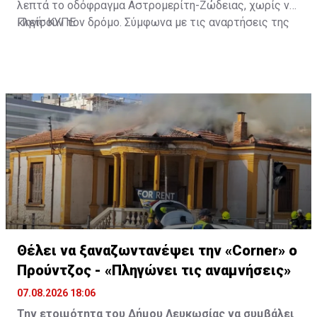
λεπτά το οδόφραγμα Αστρομερίτη-Ζώδειας, χωρίς να
κλείσουν τον δρόμο. Σύμφωνα με τις αναρτήσεις της
Πηγή: ΚΥΠΕ
Πρωτοβουλίας στα Μέσα Κοινωνικής Δικτύωσής
τους, οι μοτοσυκλετιστές έκαναν στάση και στον
Τύμβο Μακεδονίτισσας, πριν φτάσουν στο οδόφραγμα
Αγίου Δομετίου.
Θέλει να ξαναζωντανέψει την «Corner» o
Προύντζος - «Πληγώνει τις αναμνήσεις»
07.08.2026 18:06
Την ετοιμότητα του Δήμου Λευκωσίας να συμβάλει