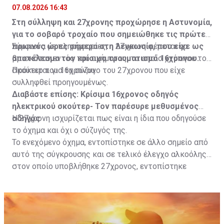
07.08.2026 16:43
Στη σύλληψη και 27χρονης προχώρησε η Αστυνομία,
για το σοβαρό τροχαίο που σημειώθηκε τις πρώτες
πρωινές ώρες σήμερα στη Λευκωσία, που είχε ως
Σύμφωνα με πληροφορίες, η 27χρονη φέρεται να
αποτέλεσμα τον κρίσιμο τραυματισμό 16χρονου.
βρισκόταν εντός του οχήματος, το οποίο χτύπησε το
σκούτερ του 16χρονου.
Πρόκειται για τη σύζυγο του 27χρονου που είχε
συλληφθεί προηγουμένως.
Διαβάστε επίσης:
Κρίσιμα 16χρονος οδηγός
ηλεκτρικού σκούτερ- Τον παρέσυρε μεθυσμένος
οδηγός
Η 27χρονη ισχυρίζεται πως είναι η ίδια που οδηγούσε
το όχημα και όχι ο σύζυγός της.
Το ενεχόμενο όχημα, εντοπίστηκε σε άλλο σημείο από
αυτό της σύγκρουσης και σε τελικό έλεγχο αλκοόλης
στον οποίο υποβλήθηκε 27χρονος, εντοπίστηκε
θετικός με τελικό αποτέλεσμα 73% αντί 22μg% που
είναι το ανώτατο από τον Νόμο όριο και συνελήφθη
για αυτόφωρο αδίκημα.