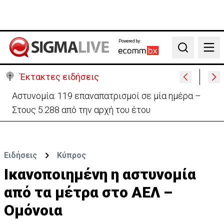
Powered by:
Search
Έκτακτες ειδήσεις
Θέλει να ξαναζωντανέψει την «Corner» o
Προύντζος - «Πληγώνει τις αναμνήσεις»
Ειδήσεις
Κύπρος
Ικανοποιημένη η αστυνομία
από τα μέτρα στο ΑΕΛ –
Ομόνοια