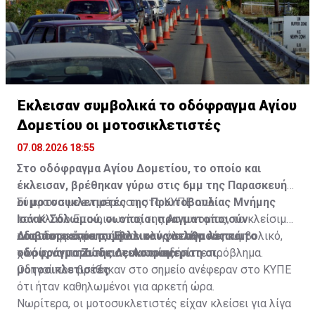
Έκλεισαν συμβολικά το οδόφραγμα Αγίου
Δομετίου οι μοτοσικλετιστές
07.08.2026 18:55
Στο οδόφραγμα Αγίου Δομετίου, το οποίο και
έκλεισαν, βρέθηκαν γύρω στις 6μμ της Παρασκευής
οι μοτοσυκλετιστές της Πρωτοβουλίας Μνήμης
Σύμφωνα με ενημέρωση στο ΚΥΠΕ από
Ισάακ-Σολωμού, οι οποίοι πραγματοποιούν
τον Κλάδο Επικοινωνίας της Αστυνομίας, το κλείσιμο
οδοιπορικό σε συμβολικούς σταθμούς και
του οδοφράγματος ήταν ολιγόλεπτο και συμβολικό,
Διαβάστε επίσης:
Έκλεισαν για λίγα λεπτά το
οδοφράγματα της Λευκωσίας.
χωρίς να παρουσιαστεί οποιοδήποτε πρόβλημα.
οδόφραγμα Ζώδειας-Αστρομερίτη οι
μοτοσικλετιστές
Οδηγοί που βρέθηκαν στο σημείο ανέφεραν στο ΚΥΠΕ
ότι ήταν καθηλωμένοι για αρκετή ώρα.
Νωρίτερα, οι μοτοσυκλετιστές είχαν κλείσει για λίγα