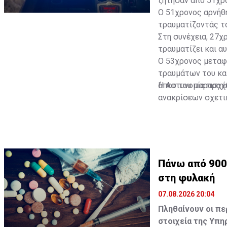
ζήτησαν από 51χρο
Ο 51χρονος αρνήθη
τραυματίζοντάς το
Στη συνέχεια, 27χ
τραυματίζει και αυ
Ο 53χρονος μεταφ
τραυμάτων του και
όπου του παρασχέθ
Η Αστυνομία προχ
ανακρίσεων σχετι
στην πρόκληση βα
παράνομης κατοχή
Πάνω από 900
στη φυλακή
07.08.2026 20:04
Πληθαίνουν οι π
στοιχεία της Υπη