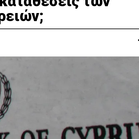
 καταθέσεις των
ρειών;