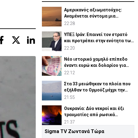
Αμερικανός αξιωματούχος:
Αναμένεται σύντομα μια
συμφωνία για Ορμούζ
22:28
ΥΠΕΞ Ιράν: Επαινεί τον στρατό
και προτρέπει στην ενότητα των
μουσουλμάνων
22:20
Νέο ιστορικό χαμηλό επίπεδο
έναντι ευρώ και δολαρίου για
τουρκική λίρα
22:12
Στα 33 μειώθηκαν τα πλοία που
εξήλθαν το Ορμούζ μέχρι την
Πέμπτη
21:55
Ουκρανία: Δύο νεκροί και έξι
τραυματίες από ρωσικά
πλήγματα
21:37
Sigma TV Ζωντανά Τώρα
ΗΠΑ: Η Γερουσία ενέκρινε νέες