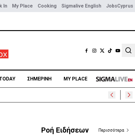
 In
My Place
Cooking
Sigmalive English
JobsCyprus
Sear
TODAY
ΣΗΜΕΡΙΝΗ
MY PLACE
Ροή Ειδήσεων
Περισσότερα