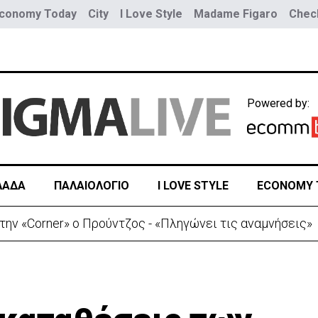
conomy Today
City
I Love Style
Madame Figaro
Check
Powered by:
ΛΑΔΑ
ΠΑΛΑΙΟΛΟΓΙΟ
I LOVE STYLE
ECONOMY 
ην «Corner» o Προύντζος - «Πληγώνει τις αναμνήσεις»