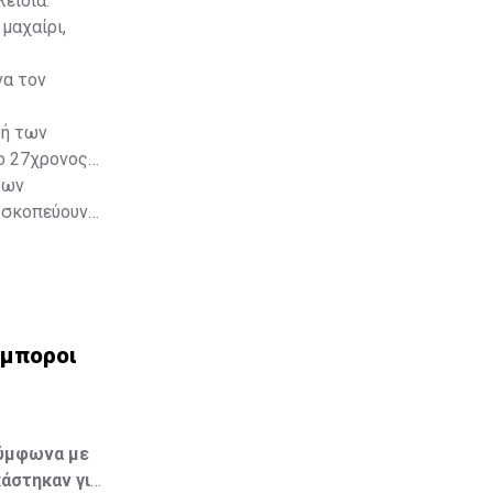
ειδιά.
μαχαίρι,
να τον
φή των
ο 27χρονος
των
 σκοπεύουν
ς επίσης
έμποροι
Σύμφωνα με
άστηκαν για