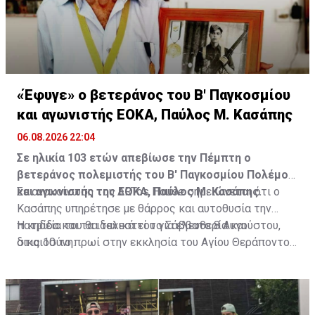
«Έφυγε» ο βετεράνος του Β' Παγκοσμίου
και αγωνιστής ΕΟΚΑ, Παύλος Μ. Κασάπης
06.08.2026 22:04
Σε ηλικία 103 ετών απεβίωσε την Πέμπτη ο
βετεράνος πολεμιστής του Β' Παγκοσμίου Πολέμου
και αγωνιστής της ΕΟΚΑ, Παύλος Μ. Κασάπης.
Σε ανακοίνωση του ARTos House σημειώνεται ότι ο
Κασάπης υπηρέτησε με θάρρος και αυτοθυσία την
πατρίδα και τα ιδανικά του για ελευθερία και
Η κηδεία του θα τελεστεί το Σάββατο 8 Αυγούστου,
δικαιοσύνη.
στις 10 το πρωί στην εκκλησία του Αγίου Θεράποντος
στον Λυθροδόντα.
Πηγή: ΚΥΠΕ