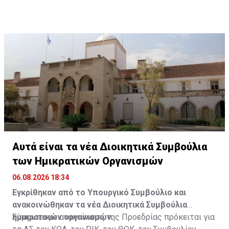
από την οποία αφυπηρέτησε στο τέλος του 2025.
Διαβάστε επίσης:
Σε λειτουργία ο ΚΟΑΕ - Αυτός είναι ο
Πρόεδρος και τα μέλη του συμβουλίου του
Πηγή: ΚΥΠΕ
Αυτά είναι τα νέα Διοικητικά Συμβούλια
των Ημικρατικών Οργανισμών
06.08.2026 18:34
Εγκρίθηκαν από το Υπουργικό Συμβούλιο και
ανακοινώθηκαν τα νέα Διοικητικά Συμβούλια
ημικρατικών οργανισμών.
Σύμφωνα με ανακοίνωση της Προεδρίας πρόκειται για