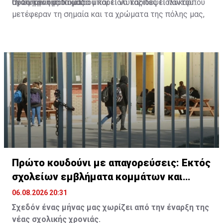
προς την ομάδα μας.
αγαπημένη σου ομάδα μπορεί να ταξιδέψει παντού.
Οι Σωκράτης Νικολάου και Πολύκαρπος Πολυκάρπου
μετέφεραν τη σημαία και τα χρώματα της πόλης μας,
τον Ευαγόρα Παλληκαρίδη σε ολόκληρη την Ευρώπη,
γράφοντας τη δική τους ξεχωριστή ιστορία στους
δρόμους μέχρι το Σάλτσμπουργκ.
Πρώτο κουδούνι με απαγορεύσεις: Εκτός
σχολείων εμβλήματα κομμάτων και
ομάδων
06.08.2026 20:31
Σχεδόν ένας μήνας μας χωρίζει από την έναρξη της
νέας σχολικής χρονιάς.