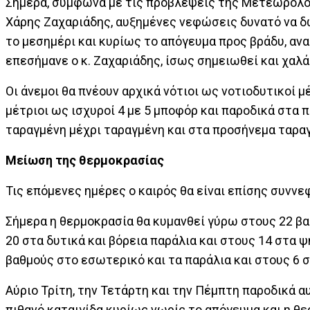
Σήμερα, σύμφωνα με τις προβλέψεις της Μετεωρολο
Χάρης Ζαχαριάδης, αυξημένες νεφώσεις δυνατό να 
το μεσημέρι και κυρίως το απόγευμα προς βράδυ, αν
επεσήμανε ο κ. Ζαχαριάδης, ίσως σημειωθεί και χαλά
Οι άνεμοι θα πνέουν αρχικά νότιοι ως νοτιοδυτικοί μ
μέτριοι ως ισχυροί 4 με 5 μποφόρ και παροδικά στα 
ταραγμένη μέχρι ταραγμένη και στα προσήνεμα ταρα
Μείωση της θερμοκρασίας
Τις επόμενες ημέρες ο καιρός θα είναι επίσης συνν
Σήμερα η θερμοκρασία θα κυμανθεί γύρω στους 22 βα
20 στα δυτικά και βόρεια παράλια και στους 14 στα 
βαθμούς στο εσωτερικό και τα παράλια και στους 6 
Αύριο Τρίτη, την Τετάρτη και την Πέμπτη παροδικά
πιθανό καταιγίδα κυρίως νωρίς το απόγευμα και η θ