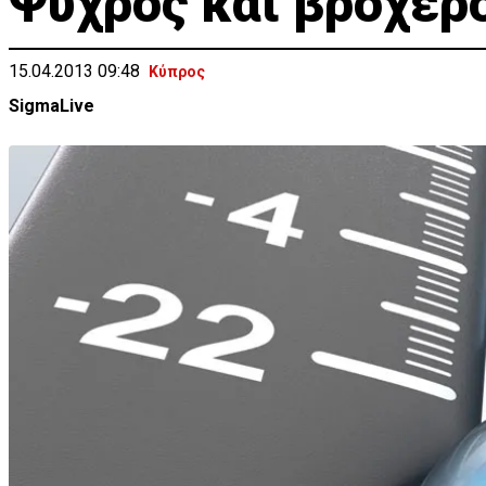
Ψυχρός και βροχερ
15.04.2013 09:48
Κύπρος
SigmaLive