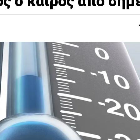
ός ο καιρός απο σήμ