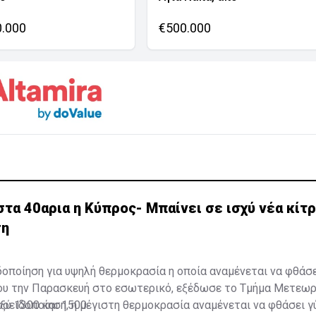
0.000
€500.000
τα 40αρια η Κύπρος- Μπαίνει σε ισχύ νέα κίτρ
ση
δοποίηση για υψηλή θερμοκρασία η οποία αναμένεται να φθάσ
ου την Παρασκευή στο εσωτερικό, εξέδωσε το Τμήμα Μετεωρ
ξύ 1300 και 1500.
οειδοποίηση, η μέγιστη θερμοκρασία αναμένεται να φθάσει 