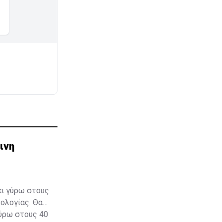
ινη
ει γύρω στους
ολογίας. Θα
γύρω στους 40