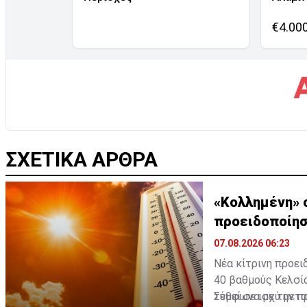
€4.00
ΣΧΕΤΙΚΑ ΑΡΘΡΑ
«Κολλημένη» σ
προειδοποίη
07.08.2026 06:23
Νέα κίτρινη προει
40 βαθμούς Κελσί
τεθεί σε ισχύ μετα
Σύμφωνα με την πρ