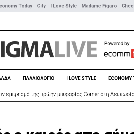
conomy Today
City
I Love Style
Madame Figaro
Check
Powered by:
ΛΑΔΑ
ΠΑΛΑΙΟΛΟΓΙΟ
I LOVE STYLE
ECONOMY 
α τριών παιδιών - Δίνει μάχη με σπάνια μορφή καρκίνο