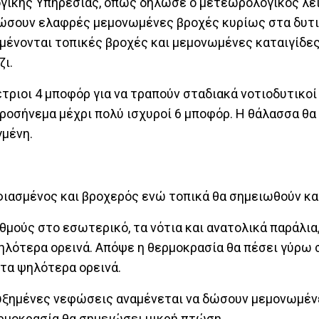
γικής Υπήρεσίας, όπως δήλωσε ο μετεωρολογικός λε
δώσουν ελαφρές μεμονωμένες βροχές κυρίως στα δυτι
αμένονται τοπικές βροχές και μεμονωμένες καταιγίδες
ζι.
έτριοι 4 μποφόρ για να τραπούν σταδιακά νοτιοδυτικοί
προσήνεμα μέχρι πολύ ισχυροί 6 μποφόρ. Η θάλασσα θα
γμένη.
εφιασμένος και βροχερός ενώ τοπικά θα σημειωθούν κ
θμούς στο εσωτερικό, τα νότια και ανατολικά παράλια
ψηλότερα ορεινά. Απόψε η θερμοκρασία θα πέσει γύρω 
στα ψηλότερα ορεινά.
 αυξημένες νεφώσεις αναμένεται να δώσουν μεμονωμέν
ερμοκρασία θα σημειώσει μικρή πτώση.