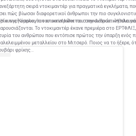
 ανεξάρτητη σειρά ντοκιμαντέρ για πραγματικά εγκλήματα, πο
σει πώς βίωσαν διαφορετικοί άνθρωποι την πιο συγκλονιστικ
ορία της Κύπρου, που επικεντρώνεται στην ανθρώπινη πλευρ
:
Η κυνική ομολογία του serial killer που συγκλόνισε: «Ήθελα 
ρουσιάζονται. Το ντοκιμαντέρ έκανε πρεμιέρα στο ΕΡΤΦΛΙΞ,
αρτυρία του ανθρώπου που εντόπισε πρώτος την ύπαρξη ενός
αλελειμμένου μεταλλείου στο Μιτσερό. Ποιος να το ήξερε, ότ
ουβάρι φρίκης…