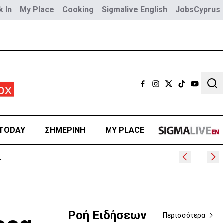
 In
My Place
Cooking
Sigmalive English
JobsCyprus
Sear
TODAY
ΣΗΜΕΡΙΝΗ
MY PLACE
υ
Ροή Ειδήσεων
Περισσότερα