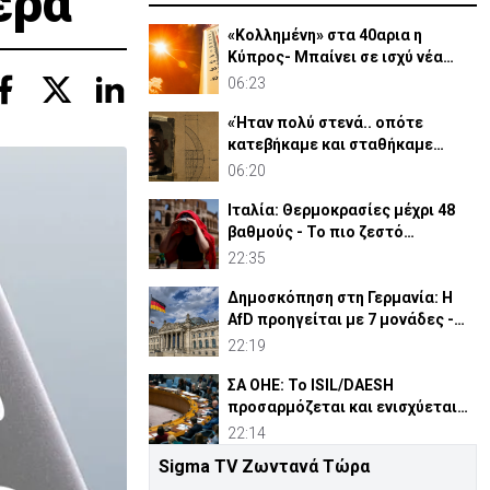
ερα
«Κολλημένη» στα 40αρια η
Κύπρος- Μπαίνει σε ισχύ νέα
κίτρινη προειδοποίηση
06:23
«Ήταν πολύ στενά.. οπότε
κατεβήκαμε και σταθήκαμε
ακριβώς πάνω απ’ το πτώμα»
06:20
Ιταλία: Θερμοκρασίες μέχρι 48
βαθμούς - Το πιο ζεστό
καλοκαίρι των 100 χρόνων
22:35
Δημοσκόπηση στη Γερμανία: Η
AfD προηγείται με 7 μονάδες -
Διεύρυνε τη διαφορά
22:19
ΣΑ ΟΗΕ: Το ISIL/DAESH
προσαρμόζεται και ενισχύεται
στην Αφρική - Πώς απειλεί
22:14
Sigma TV Ζωντανά Τώρα
Αυτοί είναι οι «χρυσοί» αριθμοί