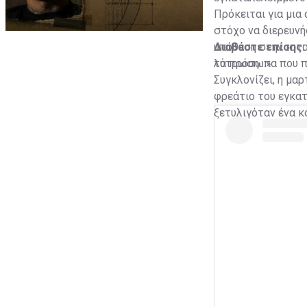
Πρόκειται για μια
στόχο να διερευνή
υπόθεση στην ιστ
Διαβάστε επίσης
τα πρόσωπα που πα
λύτρωση…»
Συγκλονίζει, η μ
φρεάτιο του εγκατ
ξετυλιγόταν ένα κ