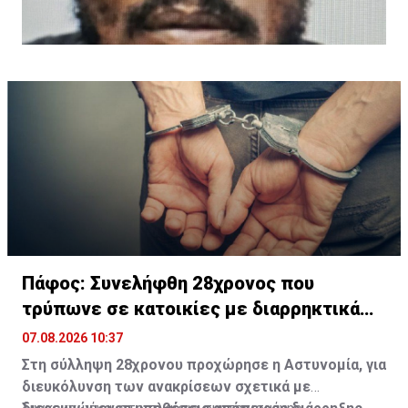
Πάφος: Συνελήφθη 28χρονος που
τρύπωνε σε κατοικίες με διαρρηκτικά
εργαλεία
07.08.2026 10:37
Στη σύλληψη 28χρονου προχώρησε η Αστυνομία, για
διευκόλυνση των ανακρίσεων σχετικά με