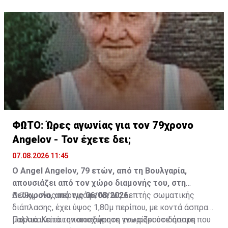
ΦΩΤΟ: Ώρες αγωνίας για τον 79χρονο
Angelov - Τον έχετε δει;
07.08.2026 11:45
Ο Angel Angelov, 79 ετών, από τη Βουλγαρία,
απουσιάζει από τον χώρο διαμονής του, στη
Λευκωσία, από τις 06/08/2026.
Ο 79χρονος περιγράφεται ως λεπτής σωματικής
διάπλασης, έχει ύψος 1,80μ περίπου, με κοντά άσπρα
μαλλιά. Κατά την αποχώρηση του φορούσε άσπρη
Παρακαλείται οποιοσδήποτε γνωρίζει οτιδήποτε που