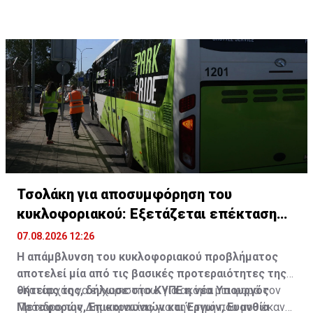
συμμετέχοντας αργότερα στον
καταλήγει ανακοίνωση.
εθνικοαπελευθερωτικό αγώνα της ΕΟΚΑ.
Σχετικές πληροφορίες για τη
Μύγα της Αιθιοπίας
από
το Τμήμα Γεωργίας
Τσολάκη για αποσυμφόρηση του
κυκλοφοριακού: Εξετάζεται επέκταση
Park & Ride
07.08.2026 12:26
Η απάμβλυνση του κυκλοφοριακού προβλήματος
αποτελεί μία από τις βασικές προτεραιότητες της
θητείας της, δήλωσε στο ΚΥΠΕ η νέα Υπουργός
«Καταρχάς να ευχαριστήσω για ακόμα μια φορά τον
Μεταφορών, Επικοινωνιών και Έργων, Ευανθία
Πρόεδρο της Δημοκρατίας για την τιμή που μου έκανε