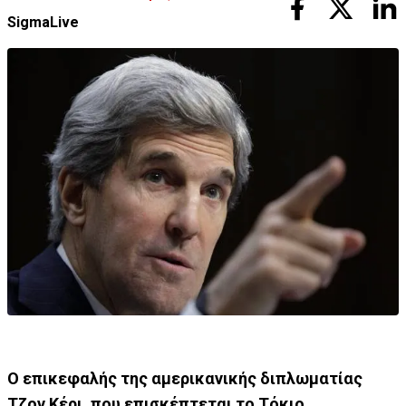
SigmaLive
Ο επικεφαλής της αμερικανικής διπλωματίας
Τζον Κέρι, που επισκέπτεται το Τόκιο,