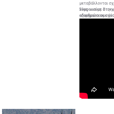
μεταβάλλονται σχε
νέες ουσίες. Στην
Σύμφωνα με στοιχε
εξαρθρώσουμε ένα 
αδικήματα σε σχέσ
ναρκωτικών αυτού 
κρατούνται για σε
συμπλήρωσε ο κ. Α