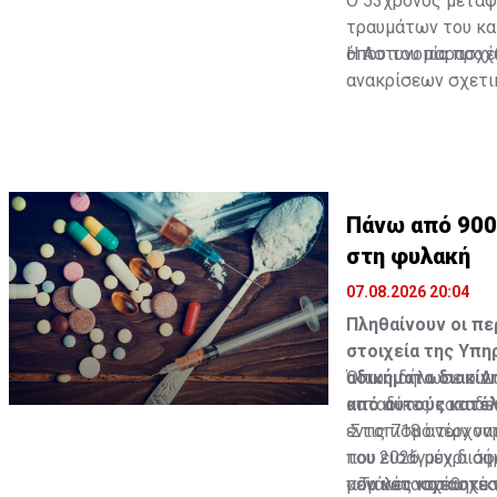
Ο 53χρονος μεταφ
τραυμάτων του και
όπου του παρασχέθ
Η Αστυνομία προχ
ανακρίσεων σχετι
στην πρόκληση βα
παράνομης κατοχή
Πάνω από 900
στη φυλακή
07.08.2026 20:04
Πληθαίνουν οι π
στοιχεία της Υπη
αδικήματα διακίν
Όπως δήλωσε ο Δι
από αυτούς κατέλ
καταδίκες καταδει
εντοπισμό των ναρ
Στις 718 ανέρχοντ
που εισάγουν διάφ
του 2026 μέχρι σή
μεγάλες κατασχέσ
που κατασχέθηκε ν
« Τα νέα ναρκωτικ