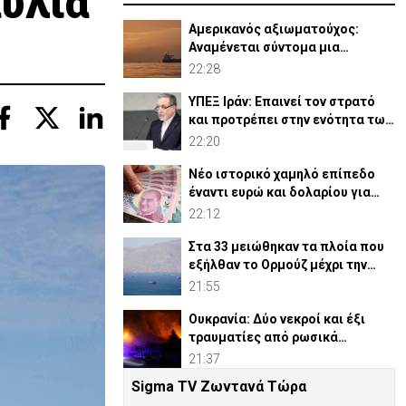
αυλία
Αμερικανός αξιωματούχος:
Αναμένεται σύντομα μια
συμφωνία για Ορμούζ
22:28
ΥΠΕΞ Ιράν: Επαινεί τον στρατό
και προτρέπει στην ενότητα των
μουσουλμάνων
22:20
Νέο ιστορικό χαμηλό επίπεδο
έναντι ευρώ και δολαρίου για
τουρκική λίρα
22:12
Στα 33 μειώθηκαν τα πλοία που
εξήλθαν το Ορμούζ μέχρι την
Πέμπτη
21:55
Ουκρανία: Δύο νεκροί και έξι
τραυματίες από ρωσικά
πλήγματα
21:37
Sigma TV Ζωντανά Τώρα
ΗΠΑ: Η Γερουσία ενέκρινε νέες