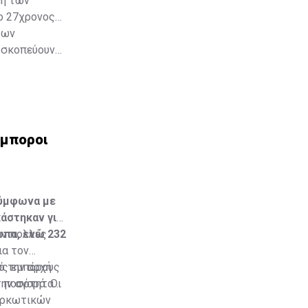
φή των
ο 27χρονος
των
 σκοπεύουν
ς επίσης
έμποροι
Σύμφωνα με
άστηκαν για
ωπα, ενώ 232
υν πολλές
ια τον
υς εμπόρους
ό την αρχή
ην αγορά. Οι
ην ποσότητα
ναρκωτικών