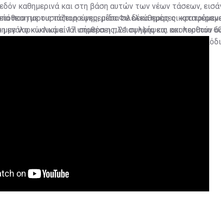
δόν καθημερινά και στη βάση αυτών των νέων τάσεων, εισάγ
 υπόθεση με τις παπαρούνες, μέσα σε δέκα ημέρες καταφέραμ
ία που παρουσιάζει η εφημερίδα Φιλελεύθερος οι κρατούμενο
μεγάλο κύκλωμα: 17 υποθέσεις, 21 συλλήψεις και περίπου 60
η με ναρκωτικά είναι σήμερα η πλειοψηφία και ακολουθούν ό
του είδους κατασχέθηκαν. Όλοι οι συλληφθέντες είναι υπόδι
ξουαλικά εγκλήματα.
νδρέου.