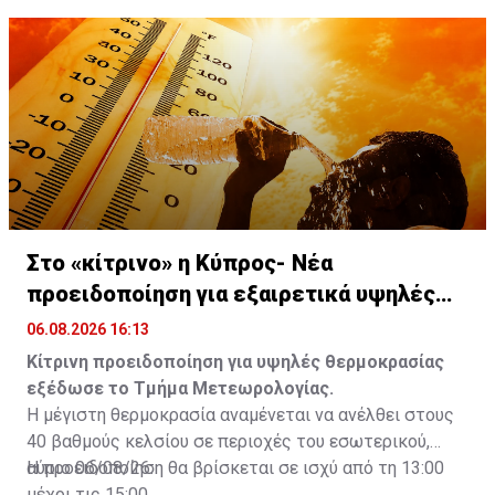
Στο «κίτρινο» η Κύπρος- Νέα
προειδοποίηση για εξαιρετικά υψηλές
θερμοκρασίες
06.08.2026 16:13
Κίτρινη προειδοποίηση για υψηλές θερμοκρασίας
εξέδωσε το Τμήμα Μετεωρολογίας.
Η μέγιστη θερμοκρασία αναμένεται να ανέλθει στους
40 βαθμούς κελσίου σε περιοχές του εσωτερικού,
αύριο 06/08/26.
Η προειδοποίηση θα βρίσκεται σε ισχύ από τη 13:00
μέχρι τις 15:00.