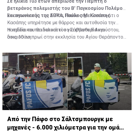
Σε ηλικία 103 ετών απεβίωσε την Πέμπτη ο
βετεράνος πολεμιστής του Β' Παγκοσμίου Πολέμου
και αγωνιστής της ΕΟΚΑ, Παύλος Μ. Κασάπης.
Σε ανακοίνωση του ARTos House σημειώνεται ότι ο
Κασάπης υπηρέτησε με θάρρος και αυτοθυσία την
πατρίδα και τα ιδανικά του για ελευθερία και
Η κηδεία του θα τελεστεί το Σάββατο 8 Αυγούστου,
δικαιοσύνη.
στις 10 το πρωί στην εκκλησία του Αγίου Θεράποντος
στον Λυθροδόντα.
Πηγή: ΚΥΠΕ
Από την Πάφο στο Σάλτσμπουργκ με
μηχανές - 6.000 χιλιόμετρα για την ομάδα