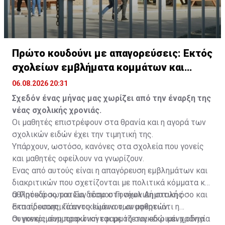
Πρώτο κουδούνι με απαγορεύσεις: Εκτός
σχολείων εμβλήματα κομμάτων και
ομάδων
06.08.2026 20:31
Σχεδόν ένας μήνας μας χωρίζει από την έναρξη της
νέας σχολικής χρονιάς.
Οι μαθητές επιστρέφουν στα θρανία και η αγορά των
σχολικών ειδών έχει την τιμητική της.
Υπάρχουν, ωστόσο, κανόνες στα σχολεία που γονείς
και μαθητές οφείλουν να γνωρίζουν.
Ένας από αυτούς είναι η απαγόρευση εμβλημάτων και
διακριτικών που σχετίζονται με πολιτικά κόμματα και
αθλητικά σωματεία, τόσο στη σχολική στολή όσο και
Ο Πρόεδρος του Συνδέσμου Γονέων Δημοτικής
στα προσωπικά αντικείμενα των μαθητών.
Εκπαίδευσης, Γιάννος Ιωάννου, αναφέρει ότι η
συγκεκριμένη πρακτική εφαρμόζεται εδώ και χρόνια
Οι γονείς συμμορφώνονται με τη συγκεκριμένη οδηγία