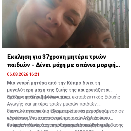
πολιτιστική κληρονομιά της Κύπρου.
Έκκληση για 37χρονη μητέρα τριών
παιδιών - Δίνει μάχη με σπάνια μορφή
καρκίνου
06.08.2026 16:21
Μια νεαρή μητέρα από την Κύπρο δίνει τη
μεγαλύτερη μάχη της ζωής της και χρειάζεται
άμεσα τη στήριξη όλων μας.
Η 37χρονη Έλενα Αντωνιάδου, εκπαιδευτικός Ειδικής
Αγωγής και μητέρα τριών μικρών παιδιών,
διαγνώστηκε με μια εξαιρετικά σπάνια μορφή
Για τον λόγο αυτό, η Έλενα πρέπει να μεταβεί άμεσα σε
καρκίνου. Μετά από σειρά ιατρικών εξετάσεων,
εξειδικευμένο ιατρικό κέντρο στην Αγγλία, όπου
εντοπίστηκε όγκος σε ιδιαίτερα δύσκολο σημείο,
υπάρχει η δυνατότητα να πραγματοποιηθεί η
Το συνολικό κόστος της θεραπείας και της επέμβασης