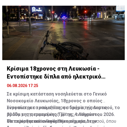
δικό του συμβολικό σημάδι, δημιουργώντας τις δικές
του αναμνήσεις.
Κρίσιμα 18χρονος στη Λευκωσία -
Εντοπίστηκε δίπλα από ηλεκτρικό
ποδήλατο
06.08.2026 17:25
Σε κρίσιμη κατάσταση νοσηλεύεται στο Γενικό
Νοσοκομείο Λευκωσίας, 18χρονος ο οποίος
εντοπίστηκε τραυματίας, σε δρόμο της Λεμεσού, το
Σύμφωνα με τα υπό εξέταση στοιχεία, γύρω στις
βράδυ της περασμένης Τρίτης, 4 Αυγούστου 2026.
10.30μ.μ. της περασμένης Τρίτης, ο 18χρονος
Το περιστατικό αναφέρθηκε σήμερα στην
εντοπίστηκε από οικεία του πρόσωπα,
Μεταφέρθηκε στο Γενικό Νοσοκομείο Λεμεσού, όπου