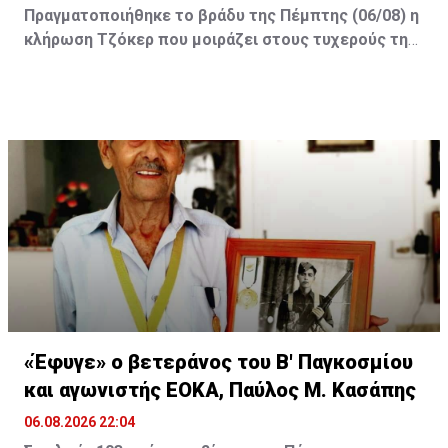
Πραγματοποιήθηκε το βράδυ της Πέμπτης (06/08) η
κλήρωση Τζόκερ που μοιράζει στους τυχερούς της
πρώτης κατηγορίας τουλάχιστον €2.500.000.
Οι τυχεροί αριθμοί της αποψινής κλήρωσης είναι: 16,
13, 1, 30, 7 και Τζόκερ: 15
«Έφυγε» ο βετεράνος του Β' Παγκοσμίου
και αγωνιστής ΕΟΚΑ, Παύλος Μ. Κασάπης
06.08.2026 22:04