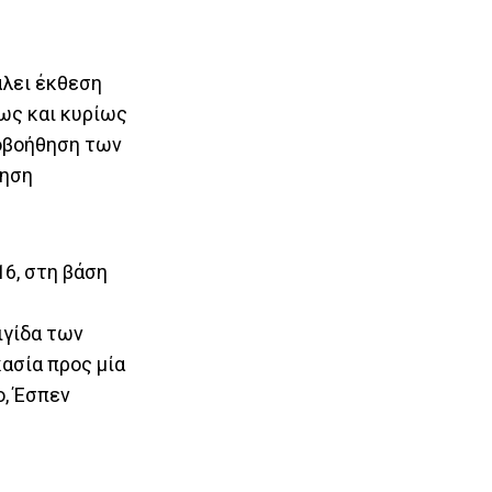
άλει έκθεση
ως και κυρίως
οβοήθηση των
τηση
6, στη βάση
ιγίδα των
ασία προς μία
ο, Έσπεν