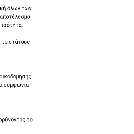
οκή όλων των
ς αποτέλεσμα
 ισότητα,
ι το στάτους
 οικοδόμησης
ια συμφωνία
ρρύνοντας το