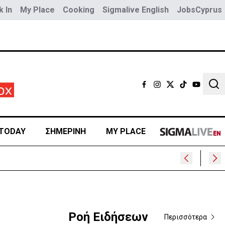
 In
My Place
Cooking
Sigmalive English
JobsCyprus
Sear
TODAY
ΣΗΜΕΡΙΝΗ
MY PLACE
Ροή Ειδήσεων
Περισσότερα