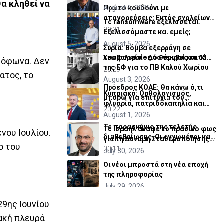
α κληθεί να
Πρώτο κουδούνι με
August 6, 2026
απαγορεύσεις: Εκτός σχολείων
Το ransomware εξελίσσεται.
εμβλήματα κομμάτων και
20:31
Εξελισσόμαστε και εμείς;
ομάδων
August 5, 2026
Συρία: Βόμβα εξερράγη σε
λεωφορείο - Δύο νεκροί και 13
Υποβολιμαίος ο θόρυβος κατά
ομόφωνα. Δεν
τραυματίες (ΒΙΝΤΕΟ)
της ΕΦ για το ΠΒ Καλού Χωρίου
20:29
ατος, το
August 3, 2026
Πρόεδρος ΚΟΑΕ: Θα κάνω ό,τι
Κυπριακό: Ορθολογισμός,
μπορώ για επιτυχία του
φλυαρία, πατριδοκαπηλία και
Οργανισμού
20:22
μια πρόταση
August 1, 2026
Το παρασκήνιο της τελετής
Το Ισραήλ άναψε το πράσινο φως
νου Ιουλίου.
διαβεβαίωσης-Οι αγχωμένοι και
για τη Δύναμη Σταθεροποίησης
ο του
οι πιο.. χαλαροί (vid)
20:11
στη Γάζα
July 30, 2026
Οι νέοι μπροστά στη νέα εποχή
της πληροφορίας
July 29, 2026
Γκουτέρες: Ανάμεσα στην ελπίδα και
29ης Ιουνίου
τον πολιτικό ρεαλισμό
ιακή πλευρά