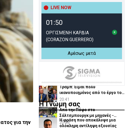
Ρωσίας για παύση Μηχανισμού
Ποινικών Δικαστηρίων
LIVE NOW
21:50
ΗΠΑ: Μαζικές κυβερνοεπιθέσεις
01:50
σε τράπεζες και εταιρείες -
Χάκερς ζητούν λύτρα
21:36
ΟΡΓΙΣΜΕΝΗ ΚΑΡΔΙΑ
(CORAZON GUERRERO)
Γκουτέρες: Άμεσος τερματισμός
των επιθέσεων κατά αμάχων σε
Ουκρανία και Ρωσία
Αμέσως μετά
21:13
ΥΠΕΞ: Δράσεις για στήριξη
χριστιανικών και άλλων
κοινοτήτων στη Μέση Ανατολή
20:47
Τραμπ: Είμαι πολύ
ικανοποιημένος από το έργο του
Χέγκσεθ στο Υπ. Άμυνας
20:41
Η Γνώμη σας
Από την Πάφο στο
Σάλτσμπουργκ με μηχανές -
Η φράση που αποκάλυψε μια
6.000 χιλιόμετρα για την ομάδα
ατος για την
20:38
ολόκληρη αντίληψη εξουσίας
τους