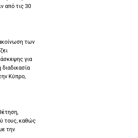
July 27, 2026
ν από τις 30
Οι διακοπές ρεύματος δεν πρέπει να
στερήσουν την ανάσα των ευάλωτων
ασθενών
July 27, 2026
Απαξιώνοντας τις Ανθρωπιστικές
Σπουδές: Μια κοινωνία που
νακοίνωση των
οπισθοχωρεί
July 27, 2026
ζει
Φεστιβάλ Ντοκιμαντέρ Λεμεσού: Η
ιάσκεψης για
«πολυφωνία» των ποσοστών και μια
φαρσοκωμωδία
July 26, 2026
 διαδικασία
Αβέρωφ για κάθοδο Γκουτέρες: Μια
την Κύπρο,
κομβική στιγμή στον δρόμο για τη
λύση
July 26, 2026
θέτηση,
ξύ τους, καθώς
με την