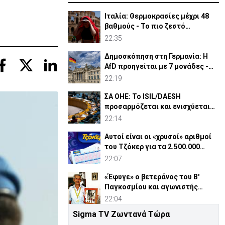
Ιταλία: Θερμοκρασίες μέχρι 48
βαθμούς - Το πιο ζεστό
καλοκαίρι των 100 χρόνων
22:35
Δημοσκόπηση στη Γερμανία: Η
AfD προηγείται με 7 μονάδες -
Διεύρυνε τη διαφορά
22:19
ΣΑ ΟΗΕ: Το ISIL/DAESH
προσαρμόζεται και ενισχύεται
στην Αφρική - Πώς απειλεί
22:14
Αυτοί είναι οι «χρυσοί» αριθμοί
του Τζόκερ για τα 2.500.000
ευρώ
22:07
«Έφυγε» ο βετεράνος του Β'
Παγκοσμίου και αγωνιστής
ΕΟΚΑ, Παύλος Μ. Κασάπης
22:04
Sigma TV Ζωντανά Τώρα
«Όχι» 9 χωρών σε ισχυρισμό