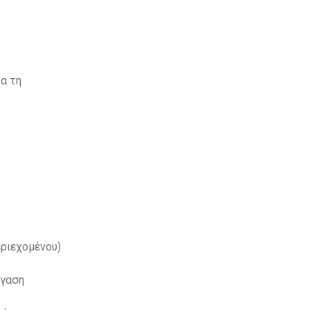
α τη
ριεχομένου)
ίγαση