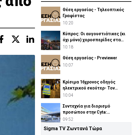
ς από
Θέση εργασίας - Τηλεοπτικός
Γραφίστας
10:20
Κύπρος: Οι αυγουστιάτικες (κι
όχι μόνο) χοροσπερίδες στα
χωριά μας
10:18
Θέση εργασίας - Previewer
10:07
Κρίσιμα 16χρονος οδηγός
ηλεκτρικού σκούτερ- Τον
παρέσυρε μεθυσμένος οδηγός
10:04
Συντεχνία για διορισμό
προσώπου στην Cyta:
«Περίπτωση σύγκρουσης
09:52
συμφερόντων»
Sigma TV Ζωντανά Τώρα
Πίσω στο ΗΒ για την κηδεία του