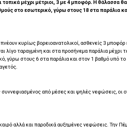
τοπικά μέχρι μέτριοι, 3 με 4 μποφόρ. Η θάλασσα θα 
θμούς στο εσωτερικό, γύρω στους 18 στα παράλια κα
α πνέουν κυρίως βορειοανατολικοί, ασθενείς 3 μποφόρ 
ναι λίγο ταραγμένη και στα προσήνεμα παράλια μέχρι τ
ό, γύρω στους 6 στα παράλια και στον 1 βαθμό υπό το
αγετός.
ς συννεφιασμένος από μέσες και ψηλές νεφώσεις, οι ο
 καιρό αλλά και παροδικά αυξημένες νεφώσεις. Την Πέ