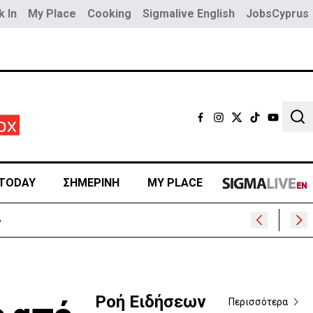
 In
My Place
Cooking
Sigmalive English
JobsCyprus
Sear
TODAY
ΣΗΜΕΡΙΝΗ
MY PLACE
»
Ροή Ειδήσεων
Περισσότερα