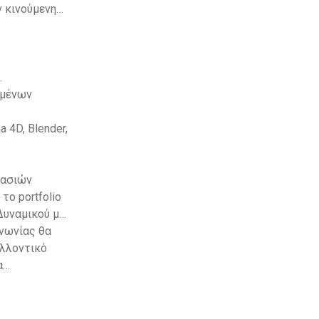
ν κινούμενη
.
ευμένων
a 4D, Blender,
γασιών
το portfolio
Δυναμικού με
νωνίας θα
ελλοντικό
α
έρα