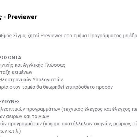
 - Previewer
θμός Σίγμα, ζητεί Previewer στο τμήμα Προγράμματος με έδρ
ΡΟΣΟΝΤΑ
ηνικής και Αγγλικής Γλώσσας
νταξη κειμένων
 Ηλεκτρονικών Υπολογιστών
ιρία στον τομέα θα θεωρηθεί επιπρόσθετο προσόν
ΕΥΘΥΝΕΣ
λεοπτικών προγραμμάτων (τεχνικός έλεγχος και έλεγχος πε
ων σειρών και ταινιών
ών προγραμμάτων (κόψιμο ακατάλληλων σκηνών, μαύρων, σ
ν κ.τ.λ.)