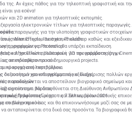
δα της. Αν έχεις πάθος για την τηλεοπτική γραφιστική και τη
 είναι για εσένα!
ών και 2D animation για τηλεοπτικές εκπομπές.
εξεργασία ηλεκτρονικών τίτλων για τηλεοπτικές παραγωγές.
 ομάδα παραγωγής για την υλοποίηση γραφιστικών στοιχείων
σόντα:
πως After Effects, Illustrator, Photoshop καθώς και εξειδικ
ου ή πανεπιστημίου σε σχετικό κλάδο.
γής γραφικών για τα οποία θα υπάρξει εκπαίδευση.
του προγράμματος Photoshop
ητας και χρονικών προθεσμιών για την παράδοση έργων.
dobe After Effects, Illustrator ή 3D προγράμματος (π.χ. Cinem
ί ως επιπρόσθετο προσόν.
ας σε ενδιαφέροντα και δημιουργικά projects.
αι προσοχή στη λεπτομέρεια.
αμικό εργασιακό περιβάλλον.
ας σε αυστηρά χρονοδιαγράμματα και διαχείρισης πολλών ερ
ς δεξιοτήτων και επαγγελματικής εξέλιξης.
κέτο αποδοχών.
/ες παρακαλούνται να αποστείλουν βιογραφικό σημείωμα και 
ίας σε σύστημα βάρδιας
es@sigmatv.com
. Να απευθύνεται στη Διεύθυνση Ανθρωπίνου 
παραγωγή τηλεοπτικών σποτ και άλλων μέσων οπτικής επικοι
πτικός Γραφίστας
" μέχρι τις 7 Σεπτεμβρίου 2026.
ως επιπλέον προσόν.
ε το βιογραφικό σας και θα επικοινωνήσουμε μαζί σας σε μ
 να ανταποκρίνεται στα δικά σας προσόντα. Τα βιογραφικά θ
το αρχείο μας με την ολοκλήρωση τριών (3) ετών από την ημ