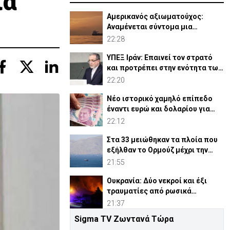
ια
Αμερικανός αξιωματούχος:
Αναμένεται σύντομα μια
συμφωνία για Ορμούζ
22:28
ΥΠΕΞ Ιράν: Επαινεί τον στρατό
και προτρέπει στην ενότητα των
μουσουλμάνων
22:20
Νέο ιστορικό χαμηλό επίπεδο
έναντι ευρώ και δολαρίου για
τουρκική λίρα
22:12
Στα 33 μειώθηκαν τα πλοία που
εξήλθαν το Ορμούζ μέχρι την
Πέμπτη
21:55
Ουκρανία: Δύο νεκροί και έξι
τραυματίες από ρωσικά
πλήγματα
21:37
Sigma TV Ζωντανά Τώρα
ΗΠΑ: Η Γερουσία ενέκρινε νέες