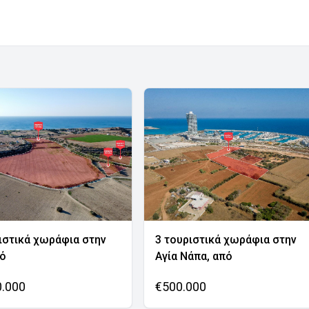
ιστικά χωράφια στην
3 τουριστικά χωράφια στην
νό
Αγία Νάπα, από
0.000
€500.000