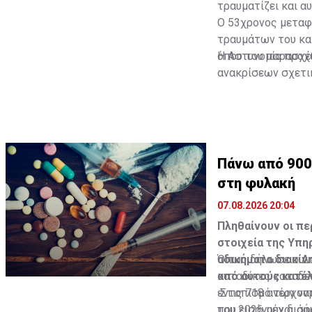
τραυματίζει και αυ
Ο 53χρονος μεταφ
τραυμάτων του και
όπου του παρασχέθ
Η Αστυνομία προχ
ανακρίσεων σχετι
στην πρόκληση βα
παράνομης κατοχή
Πάνω από 900
στη φυλακή
07.08.2026 20:04
Πληθαίνουν οι π
στοιχεία της Υπη
αδικήματα διακίν
Όπως δήλωσε ο Δι
από αυτούς κατέλ
καταδίκες καταδει
εντοπισμό των ναρ
Στις 718 ανέρχοντ
που εισάγουν διάφ
του 2026 μέχρι σή