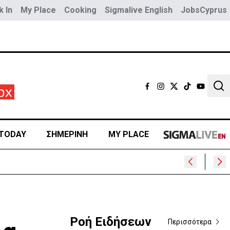
 In
My Place
Cooking
Sigmalive English
JobsCyprus
Sear
TODAY
ΣΗΜΕΡΙΝΗ
MY PLACE
Ροή Ειδήσεων
Περισσότερα