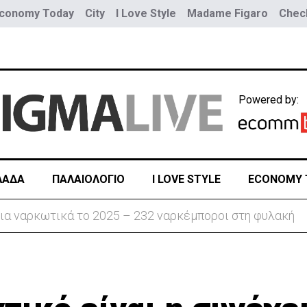
conomy Today
City
I Love Style
Madame Figaro
Check
Powered by:
ΛΑΔΑ
ΠΑΛΑΙΟΛΟΓΙΟ
I LOVE STYLE
ECONOMY 
ην «Corner» o Προύντζος - «Πληγώνει τις αναμνήσεις»