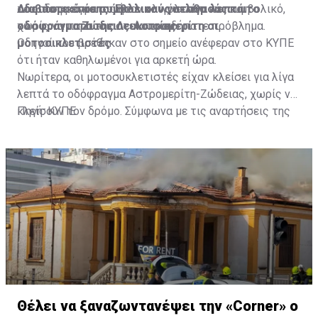
οδοιπορικό σε συμβολικούς σταθμούς και
του οδοφράγματος ήταν ολιγόλεπτο και συμβολικό,
Διαβάστε επίσης:
Έκλεισαν για λίγα λεπτά το
οδοφράγματα της Λευκωσίας.
χωρίς να παρουσιαστεί οποιοδήποτε πρόβλημα.
οδόφραγμα Ζώδειας-Αστρομερίτη οι
μοτοσικλετιστές
Οδηγοί που βρέθηκαν στο σημείο ανέφεραν στο ΚΥΠΕ
ότι ήταν καθηλωμένοι για αρκετή ώρα.
Νωρίτερα, οι μοτοσυκλετιστές είχαν κλείσει για λίγα
λεπτά το οδόφραγμα Αστρομερίτη-Ζώδειας, χωρίς να
κλείσουν τον δρόμο. Σύμφωνα με τις αναρτήσεις της
Πηγή: ΚΥΠΕ
Πρωτοβουλίας στα Μέσα Κοινωνικής Δικτύωσής
τους, οι μοτοσυκλετιστές έκαναν στάση και στον
Τύμβο Μακεδονίτισσας, πριν φτάσουν στο οδόφραγμα
Αγίου Δομετίου.
Θέλει να ξαναζωντανέψει την «Corner» o