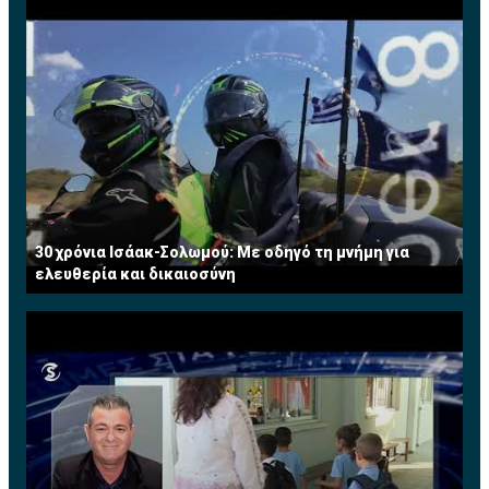
30 χρόνια Ισάακ-Σολωμού: Με οδηγό τη μνήμη για
ελευθερία και δικαιοσύνη