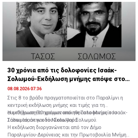
30 χρόνια από τις δολοφονίες Ισαάκ-
Σολωμού-Εκδήλωση μνήμης απόψε στο
Παραλίμνι
08.08.2026 07:36
Στις 8 το βράδυ πραγματοποιείται στο Παραλίμνι η
κεντρική εκδήλωση μνήμης και τιμής για τη
συμπλήρωση 30 χρόνων από τις δολοφονίες του
Η εκδήλωση θα πραγματοποιηθεί στο Μνημείο Ισαάκ-
Τάσου Ισαάκ και του Σολωμού Σολωμού.
Σολωμού, στην οδό Νίκου Ψαρά.
Η εκδήλωση διοργανώνεται από τον Δήμο
Παραλιμνίου-Δερύνειας και την Πρωτοβουλία Μνήμης