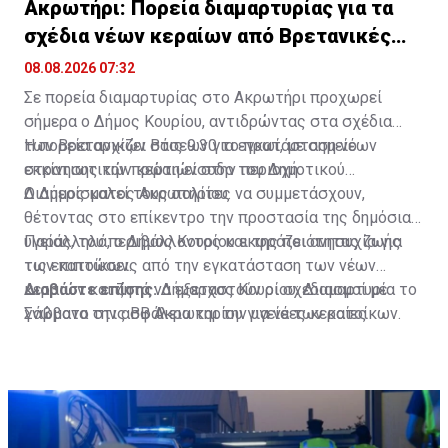
Ακρωτήρι: Πορεία διαμαρτυρίας για τα
σχέδια νέων κεραίων από Βρετανικές
Βάσεις
08.08.2026 07:32
Σε πορεία διαμαρτυρίας στο Ακρωτήρι προχωρεί
σήμερα ο Δήμος Κουρίου, αντιδρώντας στα σχέδια
των Βρετανικών Βάσεων για εγκατάσταση νέων
Η πορεία αρχίζει στις 9:30 το πρωί, με σημείο
στρατιωτικών κεραιών στην περιοχή.
εκκίνησης την πρώτη είσοδο του Δημοτικού
Διαμερίσματος Ακρωτηρίου.
Ο Δήμος καλεί τους πολίτες να συμμετάσχουν,
θέτοντας στο επίκεντρο την προστασία της δημόσιας
υγείας, του περιβάλλοντος και της ποιότητας ζωής
Παράλληλά, ο Δήμος Κουρίου εκφράζει ανησυχία για
των κατοίκων.
τις επιπτώσεις από την εγκατάσταση των νέων
κεραιών και ζητά να εξεταστούν οι σχεδιασμοί με
Διαβάστε επίσης:
Δήμαρχος Κουρίου: Διαμαρτυρία το
γνώμονα την ασφάλεια και την υγεία των κατοίκων.
Σάββατο στις ΒΒ Ακρωτηρίου για νέες κεραίες