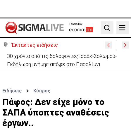
Powered by:
Search
Έκτακτες ειδήσεις
Συνεχίζονται τα 40αρια-Πότε τίθεται σε ισχύ η
κίτρινη προειδοποίηση
Ειδήσεις
Κύπρος
Πάφος: Δεν είχε μόνο το
ΣΑΠΑ ύποπτες αναθέσεις
έργων..