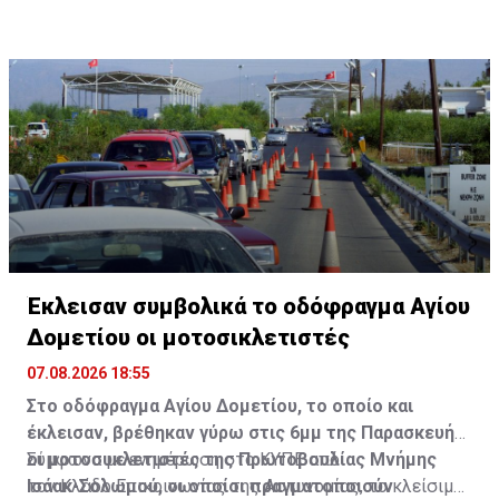
τουρίστες, φοιτητές και κατόχους «αδειών εργασίας».
Έκλεισαν συμβολικά το οδόφραγμα Αγίου
Δομετίου οι μοτοσικλετιστές
07.08.2026 18:55
Στο οδόφραγμα Αγίου Δομετίου, το οποίο και
έκλεισαν, βρέθηκαν γύρω στις 6μμ της Παρασκευής
οι μοτοσυκλετιστές της Πρωτοβουλίας Μνήμης
Σύμφωνα με ενημέρωση στο ΚΥΠΕ από
Ισάακ-Σολωμού, οι οποίοι πραγματοποιούν
τον Κλάδο Επικοινωνίας της Αστυνομίας, το κλείσιμο