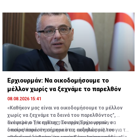
Ερχιουρμάν: Να οικοδομήσουμε το
μέλλον χωρίς να ξεχνάμε το παρελθόν
08.08.2026 15:41
«Καθήκον μας είναι να οικοδομήσουμε το μέλλον
χωρίς να ξεχνάμε τα δεινά του παρελθόντος",
ανέφερε ο Τ/κ ηγέτης, Τουφάν Έρχιουρμαν, ο
Έκανε λόγο για ευθύνη των σημερινών γενεών να
οποίος παρέστη σήμερα στις εκδηλώσεις του
διασφαλίσουν ένα ειρηνικό και ασφαλές μέλλον για τα