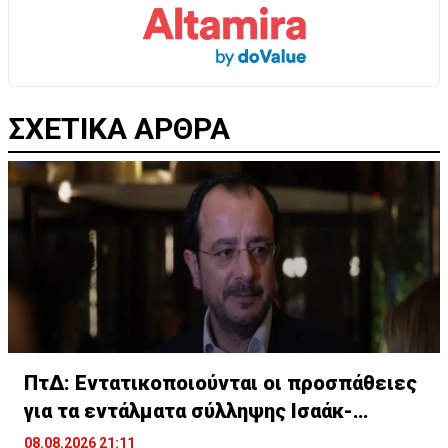
ΣΧΕΤΙΚΑ ΑΡΘΡΑ
ΠτΔ: Εντατικοποιούνται οι προσπάθειες
για τα εντάλματα σύλληψης Ισαάκ-
Σολωμού
08.08.2026 21:11