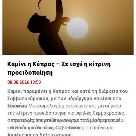
Καμίνι η Κύπρος – Σε ισχύ η κίτρινη
προειδοποίηση
08.08.2026 13:53
Καμίνι παραμένει η Κύπρος και κατά τη διάρκεια του
Σαββατοκύριακου, με τον υδράργυρο να είναι στο
κόκκινο.
Το Τμήμα Μετεωρολογίας ανανέωσε και για σήμερα
την κίτρινη προειδοποίηση για υψηλές θερμοκρασίες
σε περιοχές του εσωτερικού, με το θερμόμετρο να
Η προειδοποίηση τέθηκε σε ισχύ στη μία το μεσημέρι
φθάνει και πάλι τους 40 βαθμούς.
και θα διαρκέσει έως τις τέσσερις το απόγευμα.
Αναλυτικά το δελτίο καιρού