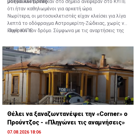
μοτοσικλετιστές
Οδηγοί που βρέθηκαν στο σημείο ανέφεραν στο ΚΥΠΕ
ότι ήταν καθηλωμένοι για αρκετή ώρα.
Νωρίτερα, οι μοτοσυκλετιστές είχαν κλείσει για λίγα
λεπτά το οδόφραγμα Αστρομερίτη-Ζώδειας, χωρίς να
κλείσουν τον δρόμο. Σύμφωνα με τις αναρτήσεις της
Πηγή: ΚΥΠΕ
Πρωτοβουλίας στα Μέσα Κοινωνικής Δικτύωσής
τους, οι μοτοσυκλετιστές έκαναν στάση και στον
Τύμβο Μακεδονίτισσας, πριν φτάσουν στο οδόφραγμα
Αγίου Δομετίου.
Θέλει να ξαναζωντανέψει την «Corner» o
Προύντζος - «Πληγώνει τις αναμνήσεις»
07.08.2026 18:06