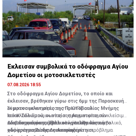
Έκλεισαν συμβολικά το οδόφραγμα Αγίου
Δομετίου οι μοτοσικλετιστές
07.08.2026 18:55
Στο οδόφραγμα Αγίου Δομετίου, το οποίο και
έκλεισαν, βρέθηκαν γύρω στις 6μμ της Παρασκευής
οι μοτοσυκλετιστές της Πρωτοβουλίας Μνήμης
Σύμφωνα με ενημέρωση στο ΚΥΠΕ από
Ισάακ-Σολωμού, οι οποίοι πραγματοποιούν
τον Κλάδο Επικοινωνίας της Αστυνομίας, το κλείσιμο
οδοιπορικό σε συμβολικούς σταθμούς και
του οδοφράγματος ήταν ολιγόλεπτο και συμβολικό,
Διαβάστε επίσης:
Έκλεισαν για λίγα λεπτά το
οδοφράγματα της Λευκωσίας.
χωρίς να παρουσιαστεί οποιοδήποτε πρόβλημα.
οδόφραγμα Ζώδειας-Αστρομερίτη οι