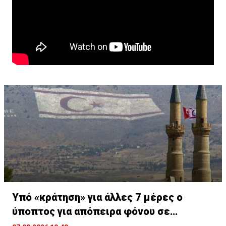
Υπό «κράτηση» για άλλες 7 μέρες ο
ύποπτος για απόπειρα φόνου σε
υπεραγορά