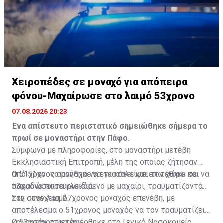
Χειροπέδες σε μοναχό για απόπειρα
φόνου-Μαχαίρωσε στο λαιμό 53χρονο
07.08.2026 20:23
Ένα απίστευτο περιστατικό σημειώθηκε σήμερα το
πρωί σε μοναστήρι στην Πάφο.
Σύμφωνα με πληροφορίες, στο μοναστήρι μετέβη
Εκκλησιαστική Επιτροπή, μέλη της οποίας ζήτησαν
από 51χρονο μοναχό να εγκαταλείψει τον χώρο και να
Ο 51χρονος αρνήθηκε να το κάνει και επιτέθηκε σε
παραδώσει τα κλειδιά.
53χρονο παρευρισκόμενο με μαχαίρι, τραυματίζοντάς
τον στον λαιμό.
Στη συνέχεια, 27χρονος μοναχός επενέβη, με
αποτέλεσμα ο 51χρονος μοναχός να τον τραυματίζει
και αυτόν στο χέρι.
Ο 53χρονος μεταφέρθηκε στο Γενικό Νοσοκομείο