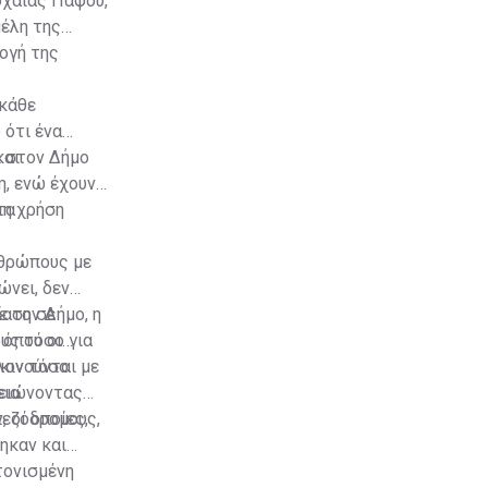
οχαίας Πάφου,
μέλη της
ογή της
 κάθε
 ότι ένα
και
ί στον Δήμο
, ενώ έχουν
τη χρήση
τα
νθρώπους με
ώνει, δεν
ίαση σε
ε τον Δήμο, η
ους τόσο για
 όπου οι
κινούνται με
λον τόσο
ια.
μειώνοντας
πεζόδρομους,
 οι οποίες,
ηκαν και
τονισμένη