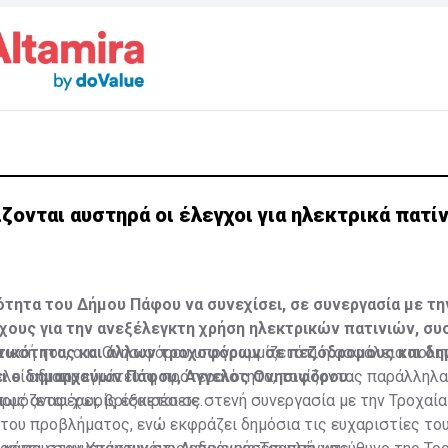
ζονται αυστηρά οι έλεγχοι για ηλεκτρικά πατί
τητα του Δήμου Πάφου να συνεχίσει, σε συνεργασία με τη
χους για την ανεξέλεγκτη χρήση ηλεκτρικών πατινιών, σ
τικότητας και άλλων τροχοφόρων σε πεζόδρομους και δη
νωσή του, ο κ. Ονησιφόρου υπογραμμίζει ότι η ασφάλεια πολι
ει ο δημαρχεύων Πάφου, Άγγελος Ονησιφόρου.
λεί αδιαπραγμάτευτη προτεραιότητα, τονίζοντας παράλληλα 
ρμόζεται χωρίς εξαιρέσεις.
ως αναφέρει, βρίσκεται σε στενή συνεργασία με την Τροχαία
του προβλήματος, ενώ εκφράζει δημόσια τις ευχαριστίες το