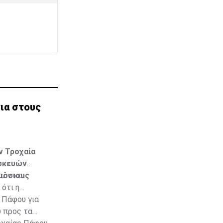
νια στους
ν Τροχαία
υσκευών
μόσιους
τών και
ότι η
 Πάφου για
υ προς τα