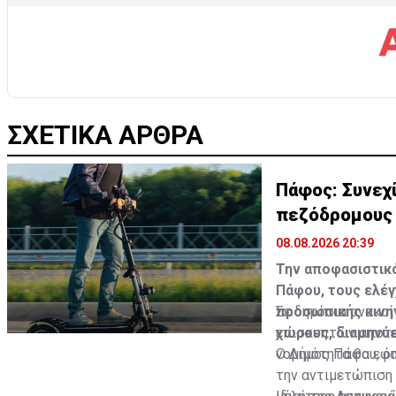
ΣΧΕΤΙΚΑ ΑΡΘΡΑ
Πάφος: Συνεχί
πεζόδρομους
08.08.2026 20:39
Την αποφασιστικό
Πάφου, τους ελέγ
προσωπικής κινη
Σε δημόσια ανακοί
χώρους, διαμηνύ
επισκεπτών αποτε
νομιμότητα θα εφα
Ο Δήμος Πάφου, όπ
την αντιμετώπιση 