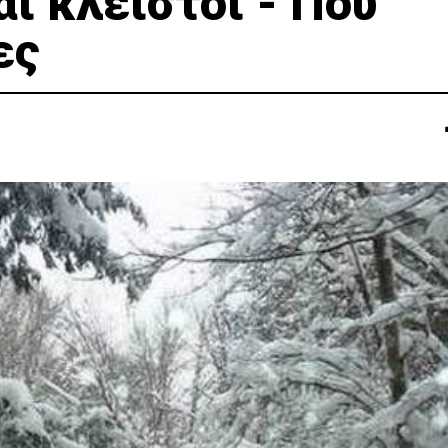
αι κλειστοί - Πού
ες