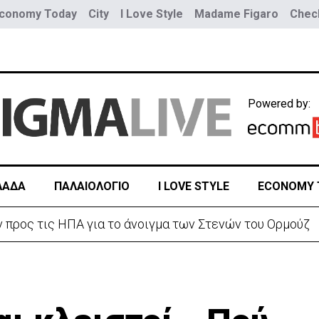
conomy Today
City
I Love Style
Madame Figaro
Check
Powered by:
ΛΑΔΑ
ΠΑΛΑΙΟΛΟΓΙΟ
I LOVE STYLE
ECONOMY 
ε αυξημένη υγρασία -«Στα παράλια είναι δύσκολα»