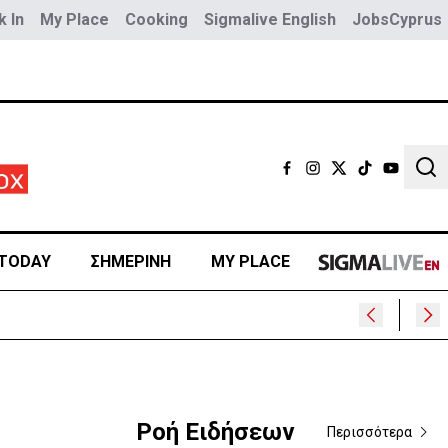
 In
My Place
Cooking
Sigmalive English
JobsCyprus
Sear
TODAY
ΣΗΜΕΡΙΝΗ
MY PLACE
Ροή Ειδήσεων
Περισσότερα