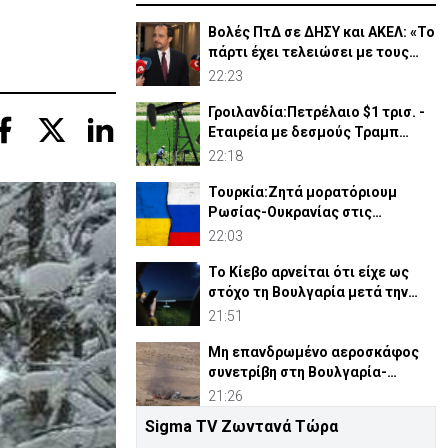
Βολές ΠτΔ σε ΔΗΣΥ και ΑΚΕΛ: «Το
πάρτι έχει τελειώσει με τους
διορισμούς»
22:23
Γροιλανδία:Πετρέλαιο $1 τρισ. -
Εταιρεία με δεσμούς Τραμπ
ετοιμάζει γεωτρήσεις
22:18
Τουρκία:Ζητά μορατόριουμ
Ρωσίας-Ουκρανίας στις
επιθέσεις κατά εμπορικών
22:03
πλοίων
Το Κίεβο αρνείται ότι είχε ως
στόχο τη Βουλγαρία μετά την
έκρηξη του drone
21:51
Μη επανδρωμένο αεροσκάφος
συνετρίβη στη Βουλγαρία-
Kατηγορεί το Κίεβο
21:26
Sigma TV Ζωντανά Τώρα
ΠτΔ: Εντατικοποιούνται οι