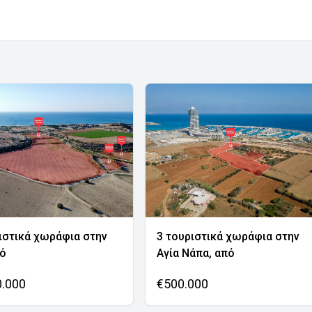
ιστικά χωράφια στην
3 τουριστικά χωράφια στην
νό
Αγία Νάπα, από
0.000
€500.000