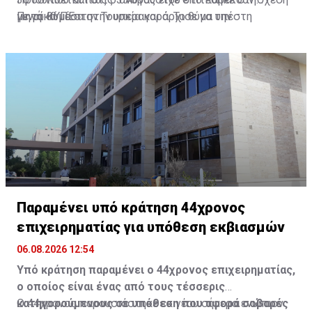
με το θύμα στην Τουρκία και άρχισε να την
γυναίκα μέσα στην υπεραγορά. Το θύμα υπέστη
Πηγή: ΚΥΠΕ
παρακολουθεί μετά τον χωρισμό τους.
πολλαπλά τραύματα στο κεφάλι, τον λαιμό, τον
θώρακα και την κοιλιακή χώρα, καθώς και βλάβες σε
εσωτερικά όργανα. Η κατάσταση υγείας της νεαρής
γυναίκας κρίνεται ως κρίσιμη.
Παραμένει υπό κράτηση 44χρονος
επιχειρηματίας για υπόθεση εκβιασμών
06.08.2026 12:54
Υπό κράτηση παραμένει ο 44χρονος επιχειρηματίας,
ο οποίος είναι ένας από τους τέσσερις
κατηγορούμενους σε υπόθεση που αφορά σοβαρές
Ο 44χρονος παρουσιάστηκε εκ νέου σήμερα ενώπιον