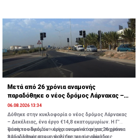
Μετά από 26 χρόνια αναμονής
παραδόθηκε ο νέος δρόμος Λάρνακας –
Δεκέλειας
06.08.2026 13:34
Δόθηκε στην κυκλοφορία ο νέος δρόμος Λάρνακας
– Δεκέλειας, ένα έργο €14,8 εκατομμυρίων. Η Γ’
φάση του δρόμου - έργο αναμενόταν για 26 χρόνια
Το κύριο οδικό δίκτυο έχει συνολικό μήκος περίπου
παραδόθηκε στους πολίτες, με τις αρμόδιες
3,25 χιλιομέτρων, ενώ το δευτερεύον δίκτυο