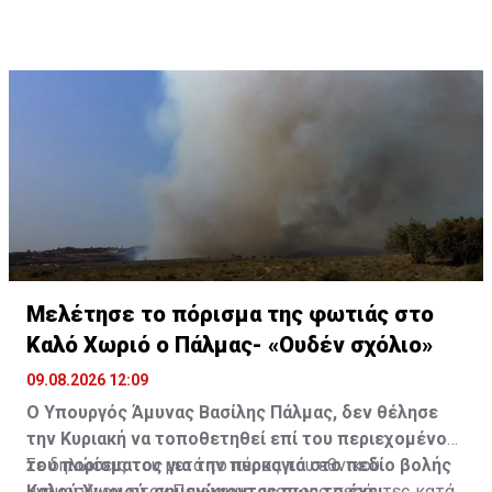
Μελέτησε το πόρισμα της φωτιάς στο
Καλό Χωριό ο Πάλμας- «Ουδέν σχόλιο»
09.08.2026 12:09
Ο Υπουργός Άμυνας Βασίλης Πάλμας, δεν θέλησε
την Κυριακή να τοποθετηθεί επί του περιεχομένου
του πορίσματος για την πυρκαγιά στο πεδίο βολής
Σε δηλώσεις του μετά το πέρας του εθνικού
Καλού Χωριού, σημειώνοντας πως το έχει
μνημοσύνου, στον Παχύαμμο, για τους πεσόντες κατά