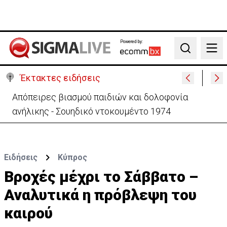
Powered by:
Search
Έκτακτες ειδήσεις
Μεγάλο πακέτο όπλων από Τουρκία προς Ουκρανία
-Κίνηση με μήνυμα προς Μόσχα;
Ειδήσεις
Κύπρος
Βροχές μέχρι το Σάββατο –
Αναλυτικά η πρόβλεψη του
καιρού