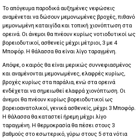
Το απόγευµα παροδικά αυξηµένες νεφώσεις
αναµένεται να δώσουν µεµονωµένες βροχές, πιθανό
µεµονωµένη καταιγίδα και τοπική χιονόπτωση στα
ορεινά. Οι άνεµοι θα πνέουν κυρίως νοτιοδυτικοί ως
βορειοδυτικοί, ασθενείς µέχρι µέτριοι, 3 µε 4
Μποφόρ. Η θάλασσα θα είναι λίγο ταραγµένη.
Απόψε, ο καιρός θα είναι µερικώς συννεφιασµένος
και αναµένονται µεµονωµένες, ελαφρές κυρίως,
βροχές κυρίως στα παράλια, ενώ στα ορεινά
ενδέχεται να σηµειωθεί ελαφρά χιονόπτωση. Οι
άνεµοι θα πνέουν κυρίως βορειοδυτικοί ως
βορειοανατολικοί, γενικά ασθενείς, µέχρι 3 Μποφόρ.
Η θάλασσα θα καταστεί ήρεµη µέχρι λίγο
ταραγµένη. Η θερµοκρασία θα πέσει στους 3
βαθµούς στο εσωτερικό, γύρω στους 5 στα νότια