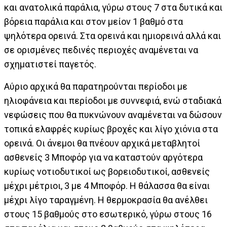
και ανατολικά παράλια, γύρω στους 7 στα δυτικά και
βόρεια παράλια και στον µείον 1 βαθµό στα
ψηλότερα ορεινά. Στα ορεινά και ηµιορεινά αλλά και
σε ορισµένες πεδινές περιοχές αναµένεται να
σχηµατιστεί παγετός.
Αύριο αρχικά θα παρατηρούνται περίοδοι µε
ηλιοφάνεια και περίοδοι µε συννεφιά, ενώ σταδιακά
νεφώσεις που θα πυκνώνουν αναµένεται να δώσουν
τοπικά ελαφρές κυρίως βροχές και λίγο χιόνια στα
ορεινά. Οι άνεµοι θα πνέουν αρχικά µεταβλητοί
ασθενείς 3 Μποφόρ για να καταστούν αργότερα
κυρίως νοτιοδυτικοί ως βορειοδυτικοί, ασθενείς
µέχρι µέτριοι, 3 µε 4 Μποφόρ. Η θάλασσα θα είναι
µέχρι λίγο ταραγµένη. Η θερµοκρασία θα ανέλθει
στους 15 βαθµούς στο εσωτερικό, γύρω στους 16