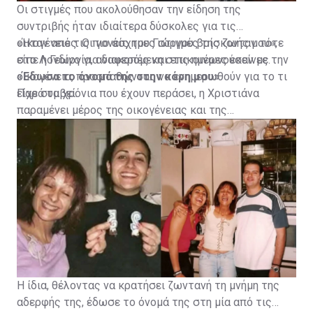
Οι στιγμές που ακολούθησαν την είδηση της
συντριβής ήταν ιδιαίτερα δύσκολες για τις
οικογένειες. Οι γονείς του Γιώργου βρίσκονταν τότε
«Ήταν από τις πιο άσχημες στιγμές της ζωής μου»,
στο Λονδίνο για διακοπές και επικοινωνούσαν με την
είπε η Γεωργία, αναφερόμενη στις ημέρες εκείνες.
οικογένεια, προσπαθώντας να ενημερωθούν για το τι
«Έδωσα το όνομά της στην κόρη μου»
είχε συμβεί.
Παρά τα χρόνια που έχουν περάσει, η Χριστιάνα
παραμένει μέρος της οικογένειας και της
καθημερινότητας της Γεωργίας.
Η ίδια, θέλοντας να κρατήσει ζωντανή τη μνήμη της
αδερφής της, έδωσε το όνομά της στη μία από τις