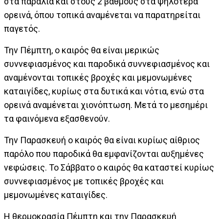
στα παράλια και στους 2 βαθµούς στα ψηλότερα
ορεινά, όπου τοπικά αναµένεται να παρατηρείται
παγετός.
Την Πέµπτη, ο καιρός θα είναι µερικώς
συννεφιασµένος και παροδικά συννεφιασµένος και
αναµένονται τοπικές βροχές και µεµονωµένες
καταιγίδες, κυρίως στα δυτικά και νότια, ενώ στα
ορεινά αναµένεται χιονόπτωση. Μετά το µεσηµέρι
τα φαινόµενα εξασθενούν.
Την Παρασκευή ο καιρός θα είναι κυρίως αίθριος
παρόλο που παροδικά θα εµφανίζονται αυξηµένες
νεφώσεις. Το Σάββατο ο καιρός θα καταστεί κυρίως
συννεφιασµένος µε τοπικές βροχές και
µεµονωµένες καταιγίδες.
Η θερµοκρασία Πέµπτη και την Παρασκευή