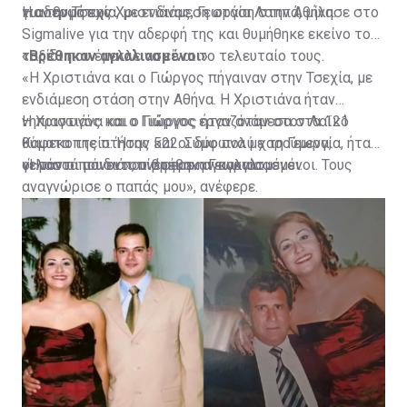
των θυμάτων.
για την Τσεχία, με ενδιάμεση στάση στην Αθήνα.
Η αδερφή της Χριστιάνας, Γεωργία Λαππά, μίλησε στο
Sigmalive για την αδερφή της και θυμήθηκε εκείνο το
ταξίδι που έμελλε να είναι το τελευταίο τους.
«Βρέθηκαν αγκαλιασμένοι»
«Η Χριστιάνα και ο Γιώργος πήγαιναν στην Τσεχία, με
ενδιάμεση στάση στην Αθήνα. Η Χριστιάνα ήταν
νηπιαγωγός και ο Γιώργος εργαζόταν στον Λαϊκό
Η Χριστιάνα και ο Γιώργος ήταν ανάμεσα στα 121
Καφεκοπτείο. Ήταν και οι δύο πολύ χαρούμενα,
θύματα της πτήσης 522. Σύμφωνα με τη Γεωργία, ήταν
γελαστά παιδιά», ανέφερε η Γεωργία.
οι μόνοι που εντοπίστηκαν αγκαλιασμένοι.
«Ήταν οι μόνοι που βρέθηκαν αγκαλιασμένοι. Τους
αναγνώρισε ο παπάς μου», ανέφερε.